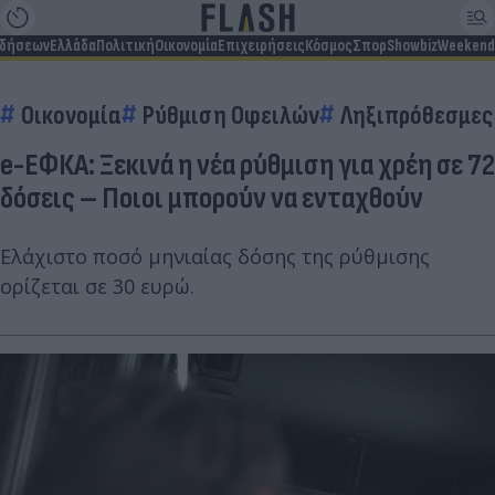
ιδήσεων
Ελλάδα
Πολιτική
Οικονομία
Επιχειρήσεις
Κόσμος
Σπορ
Showbiz
Weekend
Οικονομία
Ρύθμιση Οφειλών
Ληξιπρόθεσμες
e-ΕΦΚΑ: Ξεκινά η νέα ρύθμιση για χρέη σε 72
δόσεις – Ποιοι μπορούν να ενταχθούν
Ελάχιστο ποσό μηνιαίας δόσης της ρύθμισης
ορίζεται σε 30 ευρώ.