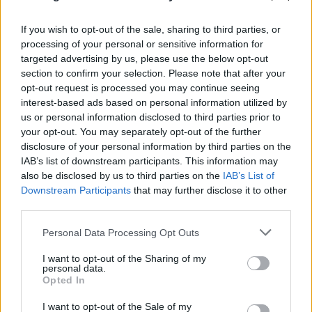
If you wish to opt-out of the sale, sharing to third parties, or
processing of your personal or sensitive information for
targeted advertising by us, please use the below opt-out
section to confirm your selection. Please note that after your
opt-out request is processed you may continue seeing
Αριθμοί που σοκάρουν στη Ζάκυνθο: Η ΠΟΕΔΗΝ
interest-based ads based on personal information utilized by
us or personal information disclosed to third parties prior to
καταγγέλλει 8 βιασμούς τουριστριών από τον
your opt-out. You may separately opt-out of the further
Ιούνιο
disclosure of your personal information by third parties on the
IAB’s list of downstream participants. This information may
06.08.2026
ΒΑΣΙΛΙΚΉ ΑΓΓΟΥΡΊΔΗ
also be disclosed by us to third parties on the
IAB’s List of
Downstream Participants
that may further disclose it to other
third parties.
Please note that this website/app uses one or more Google
Personal Data Processing Opt Outs
services and may gather and store information including but
not limited to your visit or usage behaviour. You may click to
I want to opt-out of the Sharing of my
personal data.
grant or deny consent to Google and its third-party tags to
Opted In
use your data for below specified purposes in below Google
consent section.
I want to opt-out of the Sale of my