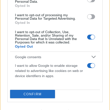
Personal Data.
Opted In
I want to opt-out of processing my
Personal Data for Targeted Advertising.
Opted In
I want to opt-out of Collection, Use,
Retention, Sale, and/or Sharing of my
Personal Data that Is Unrelated with the
Purposes for which it was collected.
Opted Out
Google consents
I want to allow Google to enable storage
related to advertising like cookies on web or
Έσκασε η μεγάλη «βόμβα»: Στην Τραμπζονσπόρ
device identifiers in apps.
επίσημα ο Μοχάμεντ Σαλάχ με 17 εκατ. ευρώ το
χρόνο
CONFIRM
06.08.2026