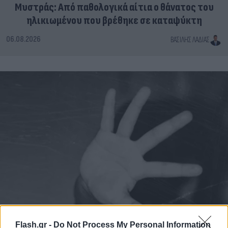
Μυστράς: Από παθολογικά αίτια ο θάνατος του
ηλικιωμένου που βρέθηκε σε καταψύκτη
06.08.2026
ΒΑΣΊΛΗΣ ΛΑΔΙΆΣ
Flash.gr -
Do Not Process My Personal Information