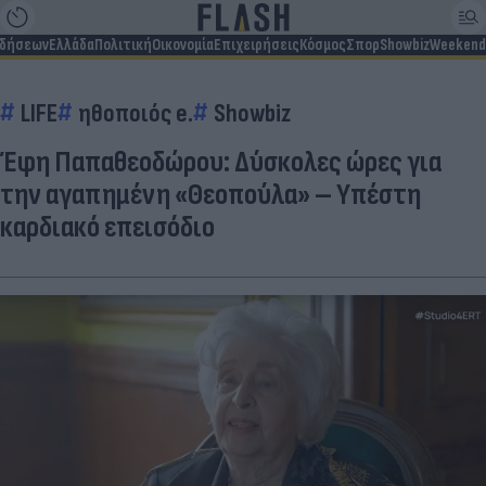
ιδήσεων
Ελλάδα
Πολιτική
Οικονομία
Επιχειρήσεις
Κόσμος
Σπορ
Showbiz
Weekend
LIFE
ηθοποιός e.
Showbiz
Έφη Παπαθεοδώρου: Δύσκολες ώρες για
την αγαπημένη «Θεοπούλα» – Υπέστη
καρδιακό επεισόδιο