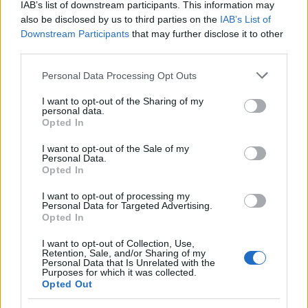
είχα από τη φύση μου, το γέλιο και το δάκρυ σαν
IAB’s list of downstream participants. This information may
also be disclosed by us to third parties on the
IAB’s List of
ηθοποιός. Αυτό ήταν μεγάλη ικανοποίηση και
Downstream Participants
that may further disclose it to other
κάπου πήρα και την εκδίκησή μου, γιατί με είχαν
third parties.
αποκλείσει πολλές φορές» συνέχισε.
Please note that this website/app uses one or more Google
Personal Data Processing Opt Outs
services and may gather and store information including but
not limited to your visit or usage behaviour. You may click to
I want to opt-out of the Sharing of my
personal data.
grant or deny consent to Google and its third-party tags to
Opted In
use your data for below specified purposes in below Google
consent section.
I want to opt-out of the Sale of my
Personal Data.
Opted In
I want to opt-out of processing my
Personal Data for Targeted Advertising.
Opted In
I want to opt-out of Collection, Use,
Retention, Sale, and/or Sharing of my
Personal Data that Is Unrelated with the
Purposes for which it was collected.
Opted Out