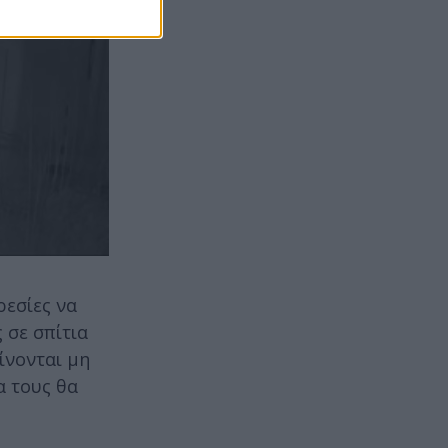
εσίες να
 σε σπίτια
ίνονται μη
α τους θα