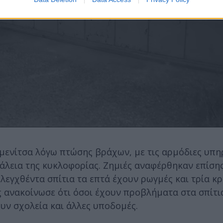
ενίτσα λόγω πτώσης βράχων, με τις αρμόδιες υπηρ
λεια της κυκλοφορίας. Ζημιές αναφέρθηκαν επίσης
εγχθέντα σπίτια τα επτά έχουν ρωγμές και τρία κρ
 ανακοίνωσε ότι όσοι έχουν προβλήματα στα σπίτι
υν σχολεία και άλλες υποδομές.