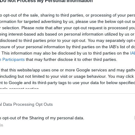
Do Not Process My Personal Information
to opt-out of the sale, sharing to third parties, or processing of your per
formation for targeted advertising by us, please use the below opt-out s
r selection. Please note that after your opt-out request is processed y
eing interest-based ads based on personal information utilized by us or
disclosed to third parties prior to your opt-out. You may separately opt-
Ρίχτερ, από την ίδια περιοχή και σε παρόμοιο βάθο
losure of your personal information by third parties on the IAB’s list of
ά της Λεπτοκαρυάς Θεσπρωτίας, κοντά στα σύνορα μ
. This information may also be disclosed by us to third parties on the
IA
Φιλιατών. Σύμφωνα με την
ιστοσελίδα epirusgate.
Participants
that may further disclose it to other third parties.
ατοικίες ή υποδομές, αν και σε παλιά κτίρια σημει
 that this website/app uses one or more Google services and may gath
ύν οι ώρες η εικόνα αλλάζει.
including but not limited to your visit or usage behaviour. You may click 
 to Google and its third-party tags to use your data for below specifi
ogle consent section.
l Data Processing Opt Outs
o opt-out of the Sharing of my personal data.
In