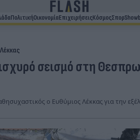
λάδα
Πολιτική
Οικονομία
Επιχειρήσεις
Κόσμος
Σπορ
Showb
 Λέκκας
ν ισχυρό σεισμό στη Θεσπρω
Καθησυχαστικός ο Ευθύμιος Λέκκας για την εξέ