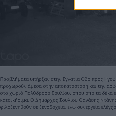
Προβλήματα υπήρξαν στην Εγνατία Οδό προς Ηγουμ
προχωρούν άμεσα στην αποκατάσταση και την ασφά
στο χωριό Πολύδροσο Σουλίου, όπου από τα δέκα ελ
κατοικήσιμα. Ο Δήμαρχος Σουλίου Θανάσης Ντάνης
φιλοξενηθούν σε ξενοδοχεία, ενώ συνεργεία ελέγχο