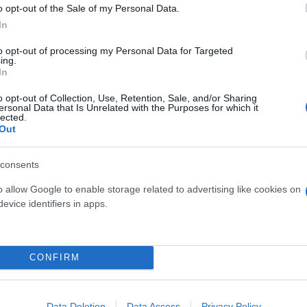
o opt-out of the Sale of my Personal Data.
In
to opt-out of processing my Personal Data for Targeted
ing.
In
o opt-out of Collection, Use, Retention, Sale, and/or Sharing
ersonal Data that Is Unrelated with the Purposes for which it
lected.
Out
consents
o allow Google to enable storage related to advertising like cookies on
evice identifiers in apps.
CONFIRM
Data Deletion
Data Access
Privacy Policy