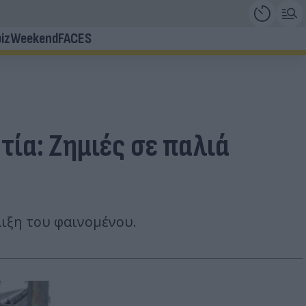
iz
Weekend
FACES
τία: Ζημιές σε παλιά
λιξη του φαινομένου.