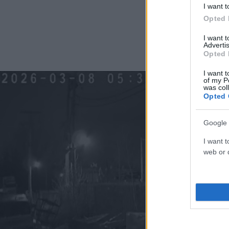
I want t
Opted 
I want 
Advertis
Opted 
I want t
of my P
was col
Opted 
Google 
I want t
web or d