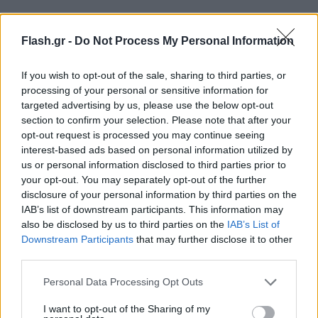
Flash.gr -
Do Not Process My Personal Information
If you wish to opt-out of the sale, sharing to third parties, or
processing of your personal or sensitive information for
targeted advertising by us, please use the below opt-out
section to confirm your selection. Please note that after your
opt-out request is processed you may continue seeing
interest-based ads based on personal information utilized by
us or personal information disclosed to third parties prior to
your opt-out. You may separately opt-out of the further
disclosure of your personal information by third parties on the
«Σε λίγο θα ξέρουμε περισσότερα», είπε στους
IAB’s list of downstream participants. This information may
δημοσιογράφους όταν του ζήτησαν να κάνει
also be disclosed by us to third parties on the
IAB’s List of
δήλωση.
Downstream Participants
that may further disclose it to other
third parties.
Please note that this website/app uses one or more Google
Personal Data Processing Opt Outs
services and may gather and store information including but
not limited to your visit or usage behaviour. You may click to
I want to opt-out of the Sharing of my