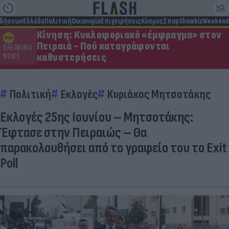
ιδήσεων
Ελλάδα
Πολιτική
Οικονομία
Επιχειρήσεις
Κόσμος
Σπορ
Showbiz
Weekend
Κίνηση: Κυκλοφοριακό «έμφραγμα» στον
Πειραιά - Πού καταγράφονται
BREAKING
καθυστερήσεις
NEWS
Πολιτική
Εκλογές
Κυριάκος Μητσοτάκης
Εκλογές 25ης Ιουνίου – Μητσοτάκης:
Έφτασε στην Πειραιώς – Θα
παρακολουθήσει από το γραφείο του το Exit
Poll