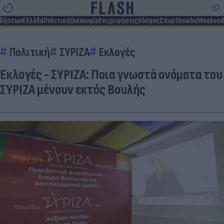
ιδήσεων
Ελλάδα
Πολιτική
Οικονομία
Επιχειρήσεις
Κόσμος
Σπορ
Showbiz
Weekend
Πολιτική
ΣΥΡΙΖΑ
Εκλογές
Εκλογές - ΣΥΡΙΖΑ: Ποια γνωστά ονόματα του
ΣΥΡΙΖΑ μένουν εκτός Βουλής