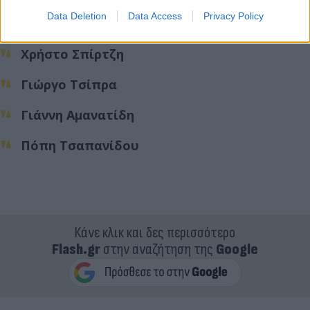
Data Deletion
Data Access
Privacy Policy
Γιάννη Ραγκούση
Χρήστο Σπίρτζη
Γιώργο Τσίπρα
Γιάννη Αμανατίδη
Πόπη Τσαπανίδου
Κάνε κλικ και δες περισσότερο
Flash.gr
στην αναζήτηση της
Google