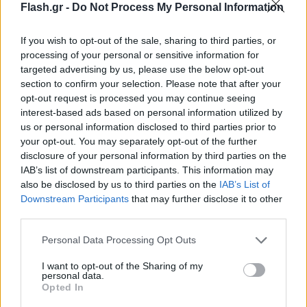
Flash.gr -
Do Not Process My Personal Information
If you wish to opt-out of the sale, sharing to third parties, or
processing of your personal or sensitive information for
targeted advertising by us, please use the below opt-out
Πρόκειται για τους:
section to confirm your selection. Please note that after your
opt-out request is processed you may continue seeing
interest-based ads based on personal information utilized by
Νίκο Βούτση
us or personal information disclosed to third parties prior to
your opt-out. You may separately opt-out of the further
disclosure of your personal information by third parties on the
IAB’s list of downstream participants. This information may
also be disclosed by us to third parties on the
IAB’s List of
Downstream Participants
that may further disclose it to other
third parties.
Please note that this website/app uses one or more Google
Personal Data Processing Opt Outs
services and may gather and store information including but
not limited to your visit or usage behaviour. You may click to
I want to opt-out of the Sharing of my
personal data.
grant or deny consent to Google and its third-party tags to
Opted In
use your data for below specified purposes in below Google