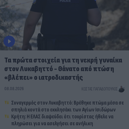
Τα πρώτα στοιχεία για τη νεκρή γυναίκα
στον Λυκαβηττό - Θάνατο από πτώση
«βλέπει» ο ιατροδικαστής
08.08.2026
ΚΏΣΤΑΣ ΠΑΠΑΔΌΠΟΥΛΟΣ
Συναγερμός στον Λυκαβηττό: Βρέθηκε πτώμα μέσα σε
σπηλιά κοντά στο εκκλησάκι των Αγίων Ισιδώρων
Κρήτη: Η ΕΛΑΣ διαψεύδει ότι τουρίστας ήθελε να
πληρώσει για να ασελγήσει σε ανήλικη