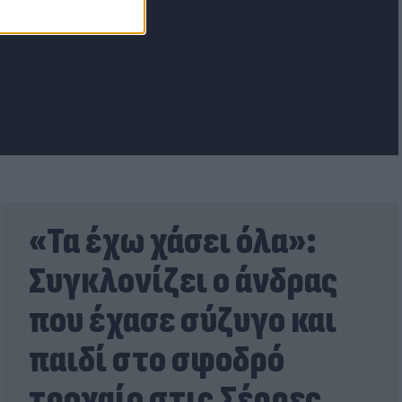
lash.gr
«Τα έχω χάσει όλα»:
Συγκλονίζει ο άνδρας
που έχασε σύζυγο και
παιδί στο σφοδρό
τροχαίο στις Σέρρες