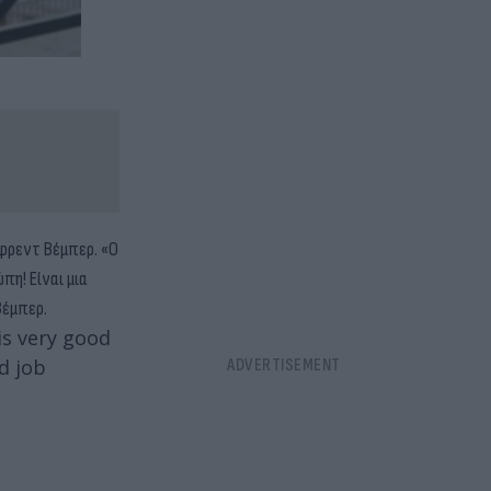
νφρεντ Βέμπερ. «Ο
πη! Είναι μια
Βέμπερ.
 is very good
d job