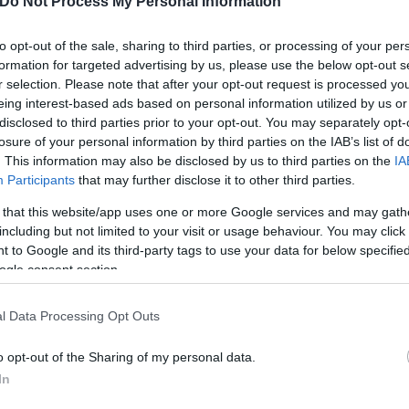
Do Not Process My Personal Information
to opt-out of the sale, sharing to third parties, or processing of your per
formation for targeted advertising by us, please use the below opt-out s
r selection. Please note that after your opt-out request is processed y
eing interest-based ads based on personal information utilized by us or
disclosed to third parties prior to your opt-out. You may separately opt-
losure of your personal information by third parties on the IAB’s list of
Skin dysmorphia: Όταν η ε
. This information may also be disclosed by us to third parties on the
IA
«τέλειο» δέρμα αποτελεί
ός στην παρουσίαση του
Participants
that may further disclose it to other third parties.
ψυχικής υγείας
άδες κόσμου στο γήπεδο
 that this website/app uses one or more Google services and may gath
σπόρ (video)
including but not limited to your visit or usage behaviour. You may click 
 to Google and its third-party tags to use your data for below specifi
ogle consent section.
l Data Processing Opt Outs
o opt-out of the Sharing of my personal data.
In