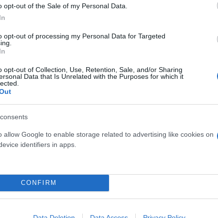
o opt-out of the Sale of my Personal Data.
In
ίρνουμε το χαμένο βάρος;
to opt-out of processing my Personal Data for Targeted
ing.
βιολογικού
In
σμού μας
o opt-out of Collection, Use, Retention, Sale, and/or Sharing
ersonal Data that Is Unrelated with the Purposes for which it
lected.
Out
consents
Τραγωδία της Marfin: Στη
46χρονη που κατηγορείτα
o allow Google to enable storage related to advertising like cookies on
εμπρησμό
evice identifiers in apps.
CONFIRM
Data Deletion
Data Access
Privacy Policy