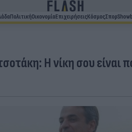
λάδα
Πολιτική
Οικονομία
Επιχειρήσεις
Κόσμος
Σπορ
Showb
σοτάκη: Η νίκη σου είναι π