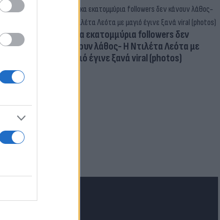
Δέκα εκατομμύρια followers δεν
κάνουν λάθος- Η Ντιλέτα Λεότα με
μαγιό έγινε ξανά viral (photos)
ν Ελλάδα η
ι για