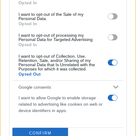
Opted In
use your data for below specified purposes in below Google
consent section.
I want to opt-out of the Sale of my
Personal Data.
Opted In
I want to opt-out of processing my
Personal Data for Targeted Advertising.
Opted In
I want to opt-out of Collection, Use,
Retention, Sale, and/or Sharing of my
Personal Data that Is Unrelated with the
Purposes for which it was collected.
Opted Out
Google consents
I want to allow Google to enable storage
related to advertising like cookies on web or
device identifiers in apps.
Κάνε κλικ και δες περισσότερο
Flash.gr
στην αναζήτηση της
Google
CONFIRM