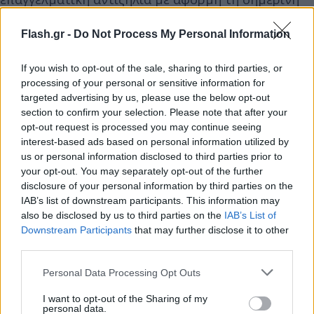
εκδήλωση.
Flash.gr -
Do Not Process My Personal Information
Παρά το περιστατικό, αποφασίστηκε ότι η
If you wish to opt-out of the sale, sharing to third parties, or
προγραμματισμένη εμφάνιση του Κωνσταντίνου
processing of your personal or sensitive information for
Αργυρού θα πραγματοποιηθεί κανονικά, με
targeted advertising by us, please use the below opt-out
section to confirm your selection. Please note that after your
αυξημένα μέτρα ασφαλείας.
opt-out request is processed you may continue seeing
interest-based ads based on personal information utilized by
us or personal information disclosed to third parties prior to
your opt-out. You may separately opt-out of the further
disclosure of your personal information by third parties on the
IAB’s list of downstream participants. This information may
also be disclosed by us to third parties on the
IAB’s List of
Downstream Participants
that may further disclose it to other
third parties.
Please note that this website/app uses one or more Google
Personal Data Processing Opt Outs
services and may gather and store information including but
not limited to your visit or usage behaviour. You may click to
I want to opt-out of the Sharing of my
personal data.
grant or deny consent to Google and its third-party tags to