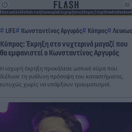
ιδήσεων
Ελλάδα
Πολιτική
Οικονομία
Επιχειρήσεις
Κόσμος
Σπορ
Showbiz
Weekend
LIFE
Κωνσταντίνος Αργυρός
Κύπρος
Λευκω
Κύπρος: Έκρηξη στο νυχτερινό μαγαζί που
θα εμφανιστεί ο Κωνσταντίνος Αργυρός
Η ισχυρή έκρηξη προκάλεσε ωστικό κύμα που
διέλυσε τη γυάλινη πρόσοψη του καταστήματος,
ευτυχώς χωρίς να υπάρξουν τραυματισμοί.