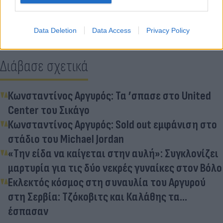
Data Deletion
Data Access
Privacy Policy
Διάβασε σχετικά
Κωνσταντίνος Αργυρός: Τα ’σπασε στο United
Center του Σικάγο
Κωνσταντίνος Αργυρός: Sold out εμφάνιση στο
στάδιο του Michael Jordan
«Την είδα να καίγεται στην αυλή»: Συγκλονίζει
μαρτυρία για τις δύο νεκρές γυναίκες στον Βόλο
Εκλεκτός κόσμος στη συναυλία του Αργυρού
στη Σερβία: Τζόκοβιτς και Καλάθης τα...
έσπασαν