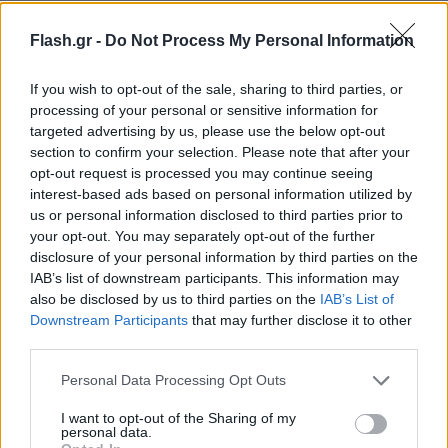
Flash.gr -
Do Not Process My Personal Information
If you wish to opt-out of the sale, sharing to third parties, or
processing of your personal or sensitive information for
targeted advertising by us, please use the below opt-out
section to confirm your selection. Please note that after your
opt-out request is processed you may continue seeing
interest-based ads based on personal information utilized by
us or personal information disclosed to third parties prior to
your opt-out. You may separately opt-out of the further
disclosure of your personal information by third parties on the
IAB’s list of downstream participants. This information may
also be disclosed by us to third parties on the
IAB’s List of
Downstream Participants
that may further disclose it to other
Ιδιαίτερη έμφαση δίνεται στην κατάσταση στο
third parties.
Σουδάν, όπου η πολιορκία και οι σφαγές στην πόλη
Please note that this website/app uses one or more Google
Personal Data Processing Opt Outs
Ελ Φάσερ συγκαταλέγονται στους βασικούς
services and may gather and store information including but
παράγοντες της εκτόξευσης των θανάτων αμάχων.
not limited to your visit or usage behaviour. You may click to
I want to opt-out of the Sharing of my
personal data.
grant or deny consent to Google and its third-party tags to
Η έκθεση επισημαίνει ότι η κλίμακα της βίας σε