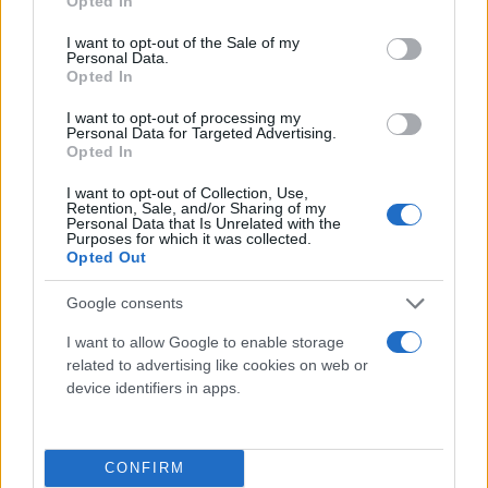
Opted In
use your data for below specified purposes in below Google
ορισμένες συγκρούσεις έχει λάβει πλέον
consent section.
I want to opt-out of the Sale of my
διαστάσεις μαζικής ανθρωπιστικής καταστροφής.
Personal Data.
Opted In
Η γεωγραφική κατανομή των συγκρούσεων δείχνει
I want to opt-out of processing my
Personal Data for Targeted Advertising.
ότι η Αφρική παραμένει η ήπειρος με τα
Opted In
περισσότερα μέτωπα στα οποία εμπλέκεται κράτος,
I want to opt-out of Collection, Use,
με 29 συγκρούσεις, ενώ ακολουθούν η Ασία, η Μέση
Retention, Sale, and/or Sharing of my
Personal Data that Is Unrelated with the
Ανατολή, η αμερικανική ήπειρος και η Ευρώπη. Η
Purposes for which it was collected.
Opted Out
έκθεση επισημαίνει ότι πέρα από τις πολεμικές
εστίες που κυριαρχούν στη διεθνή επικαιρότητα,
Google consents
υπάρχουν και άλλες κρίσεις που λαμβάνουν σαφώς
I want to allow Google to enable storage
λιγότερη προσοχή, αλλά έχουν σοβαρό αποτύπωμα
related to advertising like cookies on web or
στους πληθυσμούς.
device identifiers in apps.
Το PRIO υπενθυμίζει
ότι τα στοιχεία
CONFIRM
προέρχονται από το UCDP
και διακρίνουν τρεις