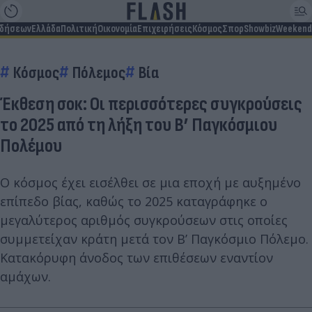
ιδήσεων
Ελλάδα
Πολιτική
Οικονομία
Επιχειρήσεις
Κόσμος
Σπορ
Showbiz
Weekend
Κόσμος
Πόλεμος
Βία
Έκθεση σοκ: Οι περισσότερες συγκρούσεις
το 2025 από τη λήξη του Β’ Παγκόσμιου
Πολέμου
Ο κόσμος έχει εισέλθει σε μια εποχή με αυξημένο
επίπεδο βίας, καθώς το 2025 καταγράφηκε ο
μεγαλύτερος αριθμός συγκρούσεων στις οποίες
συμμετείχαν κράτη μετά τον Β’ Παγκόσμιο Πόλεμο.
Κατακόρυφη άνοδος των επιθέσεων εναντίον
αμάχων.