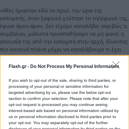
«Χθες ήμασταν εδώ το πρωί, την ώρα της
εκπομπής, όταν ξαφνικά χτύπησε το τηλέφωνό της,
έφυγε άρον-άρον, δεν είχαμε καταλάβει ακριβώς τι
συμβαίνει, μάλιστα προσπαθήσαμε να μη φανεί η
απουσία της από την εκπομπή στην αρχή, δίνοντας
πιο κοντινά πλάνα μέχρι να καταλάβουμε τι έχει
συμβεί.
Ήμασταν μαζί της, στο πλευρό της,
στον Ευαγγελισμό
. Δε θέλω να μπω σε καμία
Flash.gr -
Do Not Process My Personal Information
λεπτομέρεια για την κατάσταση υγείας του
Γιώργου, γιατί αυτές είναι λεπτομέρειες πολύ
If you wish to opt-out of the sale, sharing to third parties, or
processing of your personal or sensitive information for
προσωπικές. Θα αρκεστώ στο να πω περαστικά,
targeted advertising by us, please use the below opt-out
καλή δύναμη, και είμαστε στο πλευρό σας»,
section to confirm your selection. Please note that after your
ανέφερε η
Σταματίνα Τσιμτσιλή
.
opt-out request is processed you may continue seeing
interest-based ads based on personal information utilized by
us or personal information disclosed to third parties prior to
your opt-out. You may separately opt-out of the further
disclosure of your personal information by third parties on the