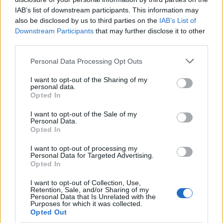
IAB’s list of downstream participants. This information may
also be disclosed by us to third parties on the
IAB’s List of
Downstream Participants
that may further disclose it to other
third parties.
Please note that this website/app uses one or more Google
Personal Data Processing Opt Outs
services and may gather and store information including but
«Ο Γιώργος είναι πολύ δυνατός άνθρωπος,
not limited to your visit or usage behaviour. You may click to
I want to opt-out of the Sharing of my
personal data.
grant or deny consent to Google and its third-party tags to
ελπίζουμε να βγει σύντομα νικητής»
Opted In
use your data for below specified purposes in below Google
consent section.
I want to opt-out of the Sale of my
«Και τον Γιώργο τον ξέρουμε κοινωνικά, γιατί,
Personal Data.
Opted In
όπως ξέρετε, είμαστε μια δεύτερη οικογένεια, και
πάρα πολύ συχνά στα καλέσματά μας, γιορτές,
I want to opt-out of processing my
Personal Data for Targeted Advertising.
γενέθλια, εμείς έχουμε και στην Πάρο έτσι μια
Opted In
καθημερινότητα, διακοπές… συναντιόμαστε. Είναι
I want to opt-out of Collection, Use,
ένας πολύ δυνατός, πολύ δυναμικός άνθρωπος,
Retention, Sale, and/or Sharing of my
Personal Data that Is Unrelated with the
πολύ ακμαίος, και αυτό που ελπίζουμε είναι να τα
Purposes for which it was collected.
καταφέρει και να βγει νικητής πολύ σύντομα από
Opted Out