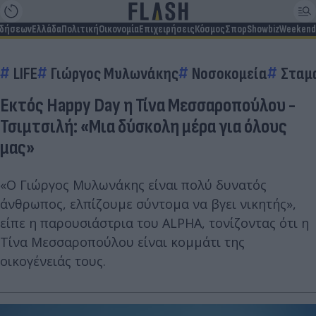
ιδήσεων
Ελλάδα
Πολιτική
Οικονομία
Επιχειρήσεις
Κόσμος
Σπορ
Showbiz
Weekend
LIFE
Γιώργος Μυλωνάκης
Νοσοκομεία
Σταμ
Εκτός Happy Day η Τίνα Μεσσαροπούλου -
Τσιμτσιλή: «Μια δύσκολη μέρα για όλους
μας»
«Ο Γιώργος Μυλωνάκης είναι πολύ δυνατός
άνθρωπος, ελπίζουμε σύντομα να βγει νικητής»,
είπε η παρουσιάστρια του ALPHA, τονίζοντας ότι η
Τίνα Μεσσαροπούλου είναι κομμάτι της
οικογένειάς τους.