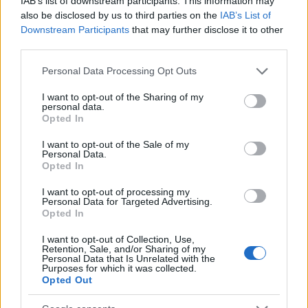
IAB’s list of downstream participants. This information may
also be disclosed by us to third parties on the
IAB’s List of
Downstream Participants
that may further disclose it to other
third parties.
Please note that this website/app uses one or more Google
Personal Data Processing Opt Outs
services and may gather and store information including but
not limited to your visit or usage behaviour. You may click to
I want to opt-out of the Sharing of my
personal data.
grant or deny consent to Google and its third-party tags to
Opted In
use your data for below specified purposes in below Google
consent section.
I want to opt-out of the Sale of my
Personal Data.
Opted In
I want to opt-out of processing my
Personal Data for Targeted Advertising.
Opted In
I want to opt-out of Collection, Use,
Retention, Sale, and/or Sharing of my
Personal Data that Is Unrelated with the
Purposes for which it was collected.
Opted Out