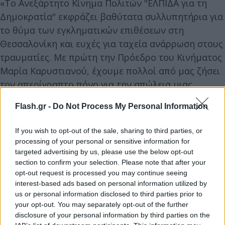
«Το Ανεξάρτητο Κίνημα Πολιτών "ΕΛΠΙΔΑ για τη
Δημοκρατία" εκφράζει βαθύτατα συλλυπητήρια για
το θύμα των εγκληματικών επιθέσεων στη
Θεσσαλονίκη και ευχές για ταχεία ανάρρωση στους
τραυματίες. Με πρώτη την Πρόεδρο του Κινήματος
Μαρία Καρυστιανού, έχουμε πολλοί από μας ζήσει
τον απερίγραπτο πόνο για την απώλεια μιας
ανθρώπινης ζωής και συμπάσχουμε ολόψυχα με
Flash.gr -
Do Not Process My Personal Information
τους οικείους των θυμάτων.
If you wish to opt-out of the sale, sharing to third parties, or
processing of your personal or sensitive information for
targeted advertising by us, please use the below opt-out
section to confirm your selection. Please note that after your
opt-out request is processed you may continue seeing
interest-based ads based on personal information utilized by
us or personal information disclosed to third parties prior to
your opt-out. You may separately opt-out of the further
disclosure of your personal information by third parties on the