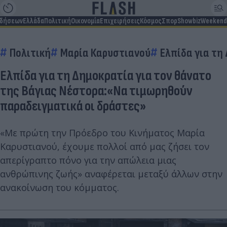
ιδήσεων
Ελλάδα
Πολιτική
Οικονομία
Επιχειρήσεις
Κόσμος
Σπορ
Showbiz
Weekend
Πολιτική
Μαρία Καρυστιανού
Ελπίδα για τη
Ελπίδα για τη Δημοκρατία για τον θάνατο
της Βάγιας Νέστορα:«Να τιμωρηθούν
παραδειγματικά οι δράστες»
«Με πρώτη την Πρόεδρο του Κινήματος Μαρία
Καρυστιανού, έχουμε πολλοί από μας ζήσει τον
απερίγραπτο πόνο για την απώλεια μιας
ανθρώπινης ζωής» αναφέρεται μεταξύ άλλων στην
ανακοίνωση του κόμματος.