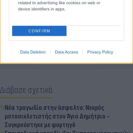
related to advertising like cookies on web or
device identifiers in apps.
CONFIRM
Κάνε κλικ και δες περισσότερο
Flash.gr
στην αναζήτηση της
Google
Data Deletion
Data Access
Privacy Policy
Διάβασε σχετικά
Νέα τραγωδία στην άσφαλτο: Νεκρός
μοτοσικλετιστής στον Άγιο Δημήτριο -
Συγκρούστηκε με φορτηγό