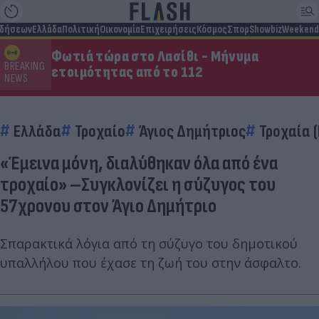
ιδήσεων
Ελλάδα
Πολιτική
Οικονομία
Επιχειρήσεις
Κόσμος
Σπορ
Showbiz
Weekend
Φωτιά τώρα στο Λασίθι - Μήνυμα
BREAKING
ετοιμότητας από το 112
NEWS
Ελλάδα
Τροχαίο
Άγιος Δημήτριος
Τροχαία (
«Έμεινα μόνη, διαλύθηκαν όλα από ένα
τροχαίο» –Συγκλονίζει η σύζυγος του
57χρονου στον Άγιο Δημήτριο
Σπαρακτικά λόγια από τη σύζυγο του δημοτικού
υπαλλήλου που έχασε τη ζωή του στην άσφαλτο.