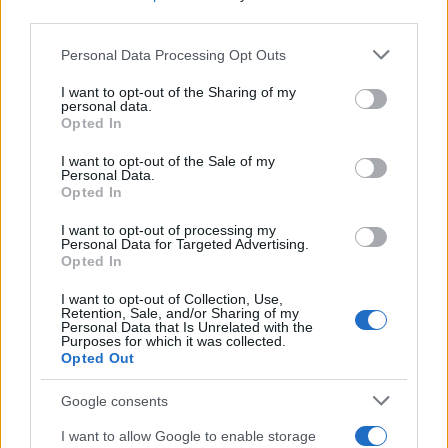
third parties.
Please note that this website/app uses one or more Google
Personal Data Processing Opt Outs
services and may gather and store information including but
not limited to your visit or usage behaviour. You may click to
I want to opt-out of the Sharing of my
personal data.
grant or deny consent to Google and its third-party tags to
Opted In
use your data for below specified purposes in below Google
consent section.
I want to opt-out of the Sale of my
Personal Data.
Opted In
I want to opt-out of processing my
Personal Data for Targeted Advertising.
Opted In
I want to opt-out of Collection, Use,
Retention, Sale, and/or Sharing of my
Personal Data that Is Unrelated with the
Purposes for which it was collected.
Opted Out
Google consents
I want to allow Google to enable storage