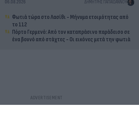
06.08.2026
ΔΗΜΉΤΡΗΣ ΠΑΠΑΪΩΆΝΝΟΥ
Φωτιά τώρα στο Λασίθι - Μήνυμα ετοιμότητας από
το 112
Πόρτο Γερμενό: Από τον καταπράσινο παράδεισο σε
ένα βουνό από στάχτες - Οι εικόνες μετά την φωτιά