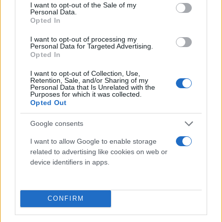
σεζόν, με τους πρωτευουσιάνους να έχουν
consent section.
I want to opt-out of the Sale of my
Personal Data.
συμφωνήσει να του δώσουν 60 εκατομμύρια ευρώ
Opted In
ως πάγιο ποσό συν άλλα 90 με τη μορφή μπόνους
I want to opt-out of processing my
αφοσίωσης.
Personal Data for Targeted Advertising.
Opted In
I want to opt-out of Collection, Use,
Retention, Sale, and/or Sharing of my
Personal Data that Is Unrelated with the
Purposes for which it was collected.
Opted Out
Google consents
I want to allow Google to enable storage
related to advertising like cookies on web or
device identifiers in apps.
CONFIRM