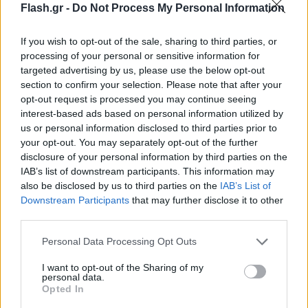
Flash.gr -
Do Not Process My Personal Information
If you wish to opt-out of the sale, sharing to third parties, or
processing of your personal or sensitive information for
targeted advertising by us, please use the below opt-out
section to confirm your selection. Please note that after your
opt-out request is processed you may continue seeing
interest-based ads based on personal information utilized by
us or personal information disclosed to third parties prior to
Αντίθετα, η διοίκηση των πρωταθλητών Γαλλίας
your opt-out. You may separately opt-out of the further
έδωσε 10 ημέρες διορία στον 24χρονο να
disclosure of your personal information by third parties on the
IAB’s list of downstream participants. This information may
αποφασίσει αν θα ανανεώσει το συμβόλαιό του ή
also be disclosed by us to third parties on the
IAB’s List of
αν θα φύγει το καλοκαίρι.
Downstream Participants
that may further disclose it to other
third parties.
Θυμίζουμε ότι με πρόσφατο δημοσίευμα της
Please note that this website/app uses one or more Google
Personal Data Processing Opt Outs
"Marca", ο Εμπαπέ προβλέπεται -βάσει συμβολαίου
services and may gather and store information including but
not limited to your visit or usage behaviour. You may click to
I want to opt-out of the Sharing of my
με την Παρί- να κερδίσει 150 εκατομμύρια ευρώ σε
personal data.
grant or deny consent to Google and its third-party tags to
Opted In
περίπτωση που μείνει στο "Παρκ ντε Πρενς" τη νέα
use your data for below specified purposes in below Google