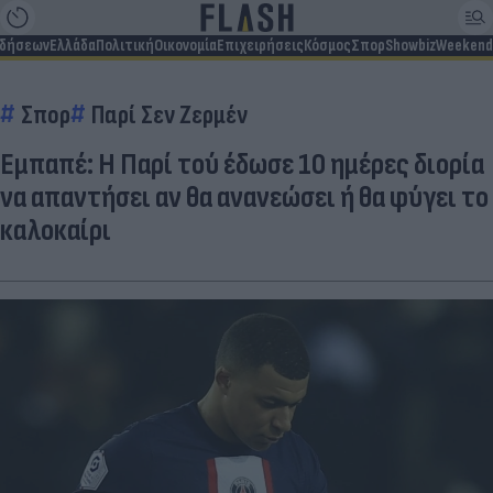
ιδήσεων
Ελλάδα
Πολιτική
Οικονομία
Επιχειρήσεις
Κόσμος
Σπορ
Showbiz
Weekend
Σπορ
Παρί Σεν Ζερμέν
Εμπαπέ: Η Παρί τού έδωσε 10 ημέρες διορία
να απαντήσει αν θα ανανεώσει ή θα φύγει το
καλοκαίρι