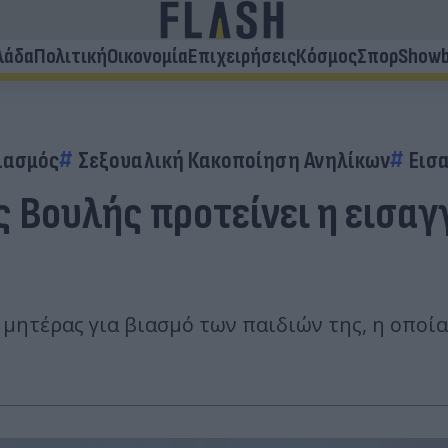
λάδα
Πολιτική
Οικονομία
Επιχειρήσεις
Κόσμος
Σπορ
Showb
ιασμός
Σεξουαλική Κακοποίηση Ανηλίκων
Εισ
 Βουλής προτείνει η εισαγ
 μητέρας για βιασμό των παιδιών της, η οποία