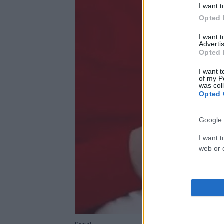
I want t
Opted 
I want 
Advertis
Opted 
I want t
of my P
was col
Opted 
Google 
I want t
web or d