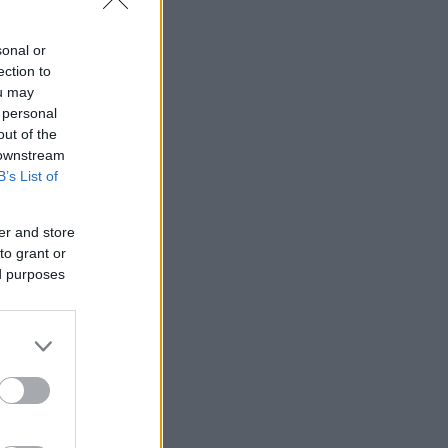
sonal or
ection to
ou may
 personal
out of the
 downstream
B’s List of
er and store
to grant or
ed purposes