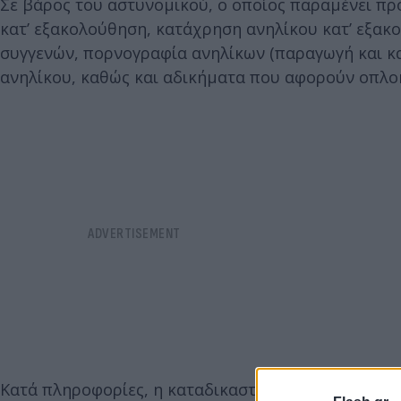
Σε βάρος του αστυνομικού, ο οποίος παραμένει πρ
κατ’ εξακολούθηση, κατάχρηση ανηλίκου κατ’ εξακο
συγγενών, πορνογραφία ανηλίκων (παραγωγή και κ
ανηλίκου, καθώς και αδικήματα που αφορούν οπλο
Κατά πληροφορίες, η καταδικαστική πρόταση αφορ