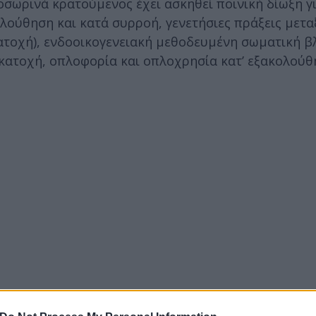
οσωρινά κρατούμενος έχει ασκηθεί ποινική δίωξη γ
λούθηση και κατά συρροή, γενετήσιες πράξεις μετα
ατοχή), ενδοοικογενειακή μεθοδευμένη σωματική β
κατοχή, οπλοφορία και οπλοχρησία κατ’ εξακολούθ
ά όλα τα αδικήματα πλην της ενδοοικογενειακής μ