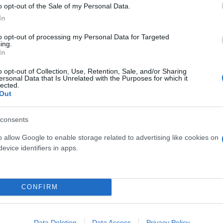
o opt-out of the Sale of my Personal Data.
In
to opt-out of processing my Personal Data for Targeted
ing.
In
o opt-out of Collection, Use, Retention, Sale, and/or Sharing
ersonal Data that Is Unrelated with the Purposes for which it
lected.
Out
consents
o allow Google to enable storage related to advertising like cookies on
evice identifiers in apps.
CONFIRM
Data Deletion
Data Access
Privacy Policy