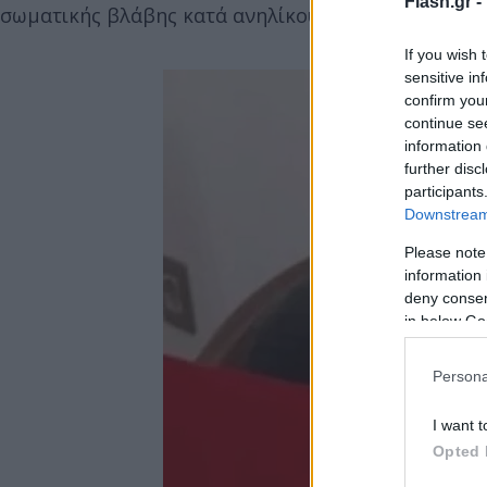
Flash.gr -
σωματικής βλάβης κατά ανηλίκου και της οπλοκατο
If you wish 
sensitive in
confirm you
continue se
information 
further disc
participants
Downstream 
Please note
information 
deny consent
in below Go
Persona
I want t
Opted 