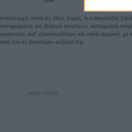
Social
Αντίστοιχα, κατά τις ίδιες πηγές, η εισαγγελέας ζη
κατηγορείται για βιασμό ανηλίκου, κατάχρηση ανηλ
συγγενών, κατ’ εξακολούθηση και κατά συρροή, με τ
από τον εν διαστάσει σύζυγό της.