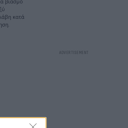
ια βιασμό
ξύ
λάβη κατά
ηση.
εθοδευμένης