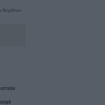
ων θυμάτων
τιστούν
βιασμό