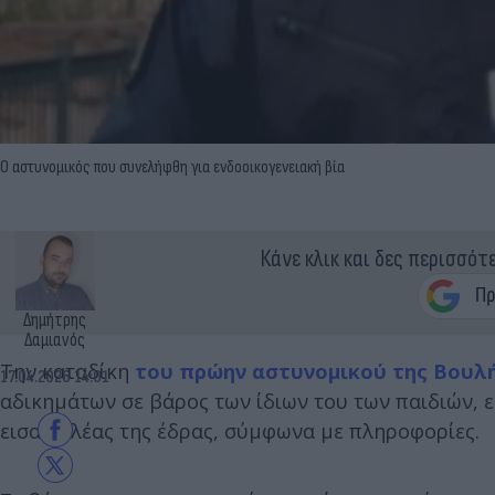
Ο αστυνομικός που συνελήφθη για ενδοοικογενειακή βία
Κάνε κλικ και δες περισσότ
Δημήτρης
Δαμιανός
Την καταδίκη
του πρώην αστυνομικού της Βουλ
17.04.2026 14:01
αδικημάτων σε βάρος των ίδιων του των παιδιών, 
εισαγγελέας της έδρας, σύμφωνα με πληροφορίες.