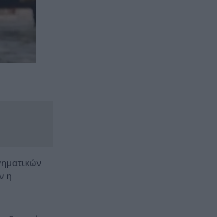
γηματικών
ν η