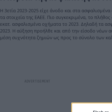
Η 3ετία 2023-2025 είχε άνοδο και στα ασφαλισμένα
τα στοιχεία της ΕΑΕΕ. Πιο συγκεκριμένα, το πλήθο
εκατ. ασφαλισμένα οχήματα το 2023. Δηλαδή τα ασ
2023. Η αύξηση προήλθε και από την είσοδο νέων 
μέση συχνότητα ζημιών ως προς το σύνολο των καλ