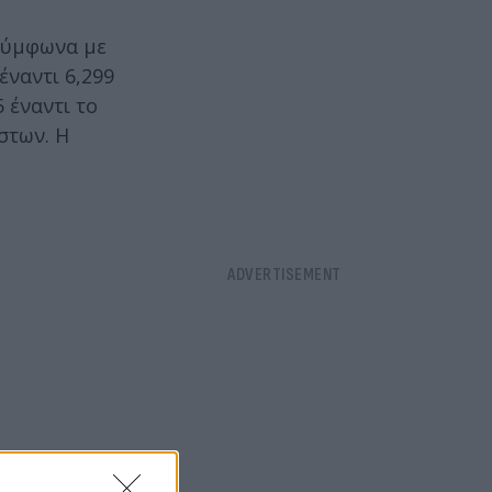
 σύμφωνα με
έναντι 6,299
 έναντι το
στων. Η