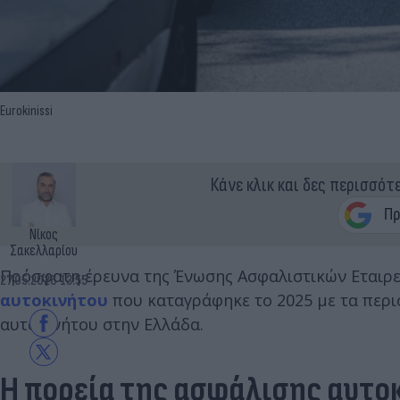
Eurokinissi
Κάνε κλικ και δες περισσότ
Νίκος
Σακελλαρίου
Πρόσφατη έρευνα της Ένωσης Ασφαλιστικών Εταιρε
27.05.2026 13:55
αυτοκινήτου
που καταγράφηκε το 2025 με τα περ
αυτοκινήτου στην Ελλάδα.
Η πορεία της ασφάλισης αυτο