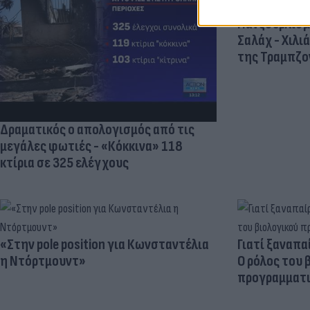
Πανζουρλισμ
Σαλάχ - Χιλι
της Τραμπζον
Δραματικός ο απολογισμός από τις
μεγάλες φωτιές - «Κόκκινα» 118
κτίρια σε 325 ελέγχους
«Στην pole position για Κωνσταντέλια
Γιατί ξαναπα
η Ντόρτμουντ»
Ο ρόλος του 
προγραμματι