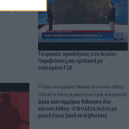
μμονή με το
 πρόβλημα
Τουρκικές προκλήσεις στο Αιγαίο:
Παραβιάσεις και εμπλοκή με
οπλισμένα F16
Δέκα εκατομμύρια followers δεν
κάνουν λάθος- Η Ντιλέτα Λεότα με
μαγιό έγινε ξανά viral (photos)