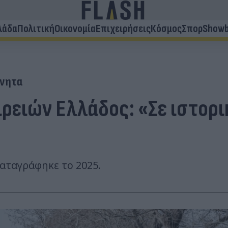
λάδα
Πολιτική
Οικονομία
Επιχειρήσεις
Κόσμος
Σπορ
Showb
ίνητα
ρειών Ελλάδος: «Σε ιστορ
αταγράφηκε το 2025.