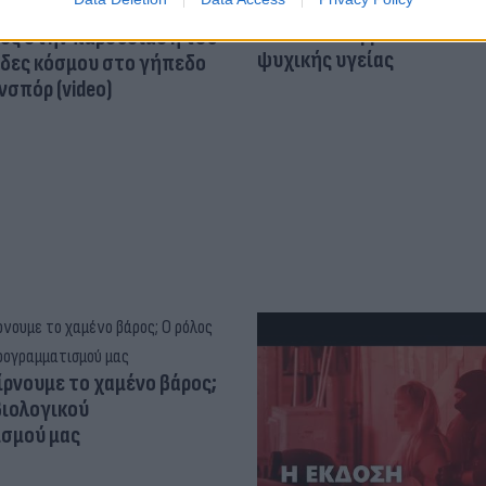
Skin dysmorphia: Όταν η ε
«τέλειο» δέρμα αποτελεί
ός στην παρουσίαση του
ψυχικής υγείας
άδες κόσμου στο γήπεδο
σπόρ (video)
ίρνουμε το χαμένο βάρος;
βιολογικού
σμού μας