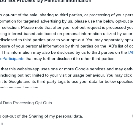
Do Not Process My Personal Information
ν μειώθηκε στο 5,81% από 7,01% το 2023. Το μέσο
to opt-out of the sale, sharing to third parties, or processing of your per
formation for targeted advertising by us, please use the below opt-out s
 αυξήθηκε στα 1.500 ευρώ έναντι 1.397 ευρώ.
r selection. Please note that after your opt-out request is processed y
eing interest-based ads based on personal information utilized by us or
ερο
Flash.gr
στην αναζήτηση της
Google
disclosed to third parties prior to your opt-out. You may separately opt-
losure of your personal information by third parties on the IAB’s list of
. This information may also be disclosed by us to third parties on the
IA
Participants
that may further disclose it to other third parties.
 that this website/app uses one or more Google services and may gath
including but not limited to your visit or usage behaviour. You may click 
 to Google and its third-party tags to use your data for below specifi
ogle consent section.
l Data Processing Opt Outs
στική παραγωγή Α τριμήνου, η μεγαλύτερη των
o opt-out of the Sharing of my personal data.
In
 σε αποζημιώσεις για φυσικές καταστροφές