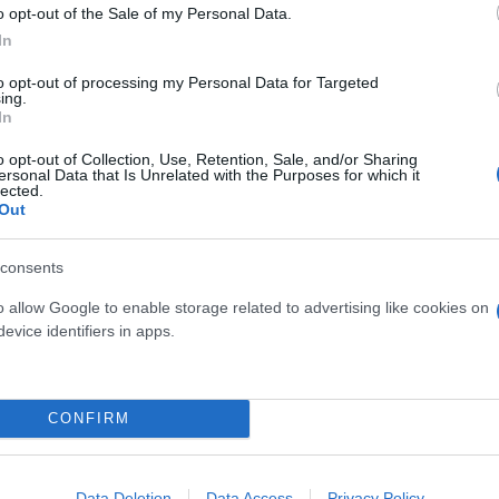
o opt-out of the Sale of my Personal Data.
 κατασκόπου με «mystery shopping» για τις
In
to opt-out of processing my Personal Data for Targeted
ing.
In
o opt-out of Collection, Use, Retention, Sale, and/or Sharing
ersonal Data that Is Unrelated with the Purposes for which it
lected.
ταιρίες
Αυτοκίνητα
Out
consents
o allow Google to enable storage related to advertising like cookies on
evice identifiers in apps.
CONFIRM
Data Deletion
Data Access
Privacy Policy