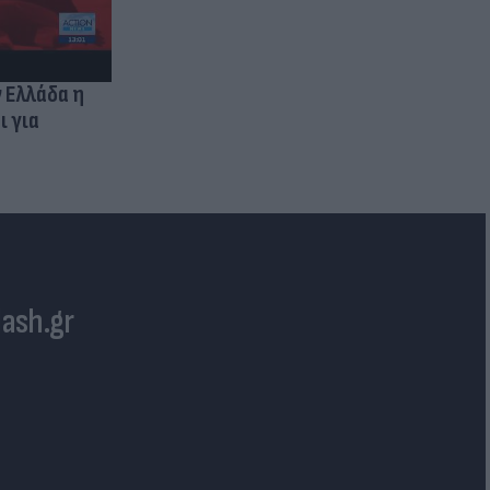
ν Ελλάδα η
ι για
lash.gr