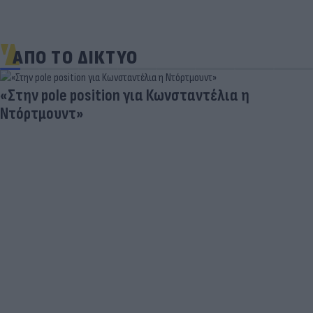
ΑΠΟ ΤΟ ΔΙΚΤΥΟ
 position για Κωνσταντέλια η
τ»
Καλοκαιρ
είναι απ
παιδιών