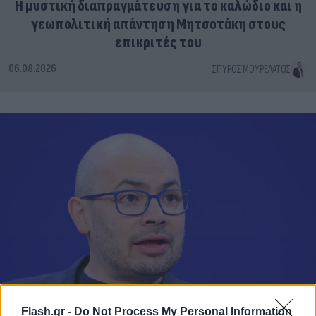
Η μυστική διαπραγμάτευση για το καλώδιο και η
γεωπολιτική απάντηση Μητσοτάκη στους
επικριτές του
06.08.2026
ΣΠΎΡΟΣ ΜΟΥΡΕΛΆΤΟΣ
Flash.gr -
Do Not Process My Personal Information