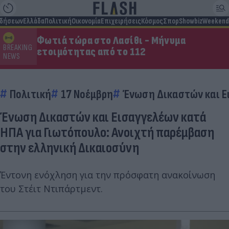
ιδήσεων
Ελλάδα
Πολιτική
Οικονομία
Επιχειρήσεις
Κόσμος
Σπορ
Showbiz
Weekend
Φωτιά τώρα στο Λασίθι - Μήνυμα
BREAKING
ετοιμότητας από το 112
NEWS
Πολιτική
17 Νοέμβρη
Ένωση Δικαστών και Ε
Ένωση Δικαστών και Εισαγγελέων κατά
ΗΠΑ για Γιωτόπουλο: Ανοιχτή παρέμβαση
στην ελληνική Δικαιοσύνη
Έντονη ενόχληση για την πρόσφατη ανακοίνωση
του Στέιτ Ντιπάρτμεντ.