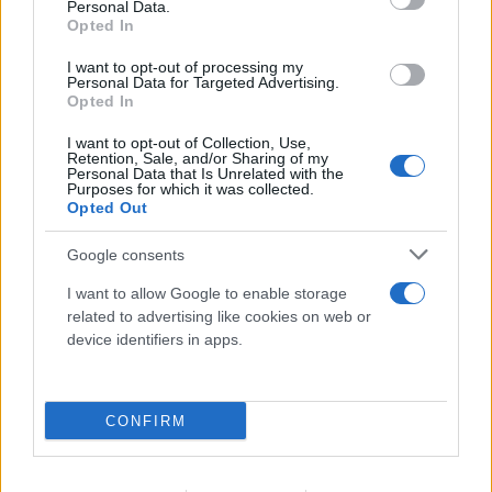
Personal Data.
Opted In
I want to opt-out of processing my
Personal Data for Targeted Advertising.
Opted In
I want to opt-out of Collection, Use,
Retention, Sale, and/or Sharing of my
Personal Data that Is Unrelated with the
Purposes for which it was collected.
Opted Out
Google consents
I want to allow Google to enable storage
related to advertising like cookies on web or
Η Μύκονος... δεν προλαβαίνει τους σταρ: Νικόλ
device identifiers in apps.
Κίντμαν και Ζόε Σαλντάνα στο νησί των ανέμων
05.08.2026
CONFIRM