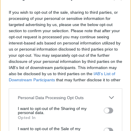
If you wish to opt-out of the sale, sharing to third parties, or
processing of your personal or sensitive information for
targeted advertising by us, please use the below opt-out
section to confirm your selection. Please note that after your
opt-out request is processed you may continue seeing
interest-based ads based on personal information utilized by
Αποχωρεί από την ηγεσία της Google DeepMind ο
us or personal information disclosed to third parties prior to
your opt-out. You may separately opt-out of the further
Ντέμης Χασάμπης - Ο νέος ρόλος που αναλαμβάνει
disclosure of your personal information by third parties on the
IAB’s list of downstream participants. This information may
05.08.2026
ΜΑΡΊΑ ΚΑΤΡΙΝΆΚΗ
also be disclosed by us to third parties on the
IAB’s List of
Downstream Participants
that may further disclose it to other
third parties.
Please note that this website/app uses one or more Google
Personal Data Processing Opt Outs
services and may gather and store information including but
not limited to your visit or usage behaviour. You may click to
I want to opt-out of the Sharing of my
personal data.
grant or deny consent to Google and its third-party tags to
Opted In
use your data for below specified purposes in below Google
consent section.
I want to opt-out of the Sale of my