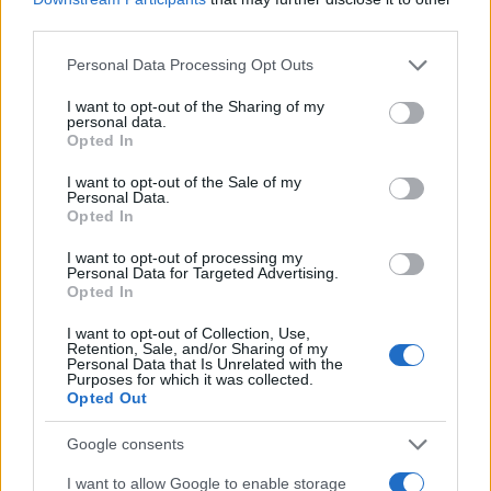
οι φασίστες με νομοθετήματα»;
third parties.
Please note that this website/app uses one or more Google
Personal Data Processing Opt Outs
services and may gather and store information including but
not limited to your visit or usage behaviour. You may click to
I want to opt-out of the Sharing of my
personal data.
grant or deny consent to Google and its third-party tags to
Opted In
use your data for below specified purposes in below Google
consent section.
I want to opt-out of the Sale of my
Personal Data.
Opted In
I want to opt-out of processing my
Personal Data for Targeted Advertising.
Opted In
I want to opt-out of Collection, Use,
Retention, Sale, and/or Sharing of my
Personal Data that Is Unrelated with the
Purposes for which it was collected.
Opted Out
Google consents
I want to allow Google to enable storage