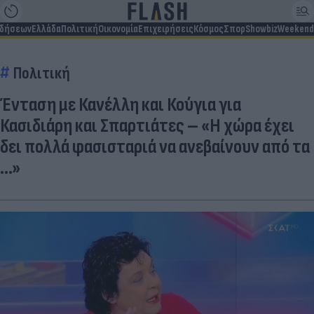
ιδήσεων
Ελλάδα
Πολιτική
Οικονομία
Επιχειρήσεις
Κόσμος
Σπορ
Showbiz
Weekend
Πολιτική
Ένταση με Κανέλλη και Κούγια για
Κασιδιάρη και Σπαρτιάτες – «Η χώρα έχει
δει πολλά φασισταριά να ανεβαίνουν από τα
...»