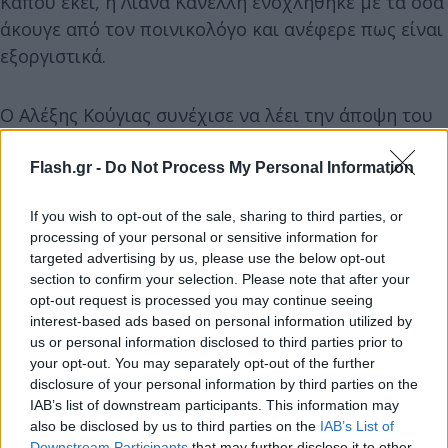
Κάπου εκεί, η Λιάνα Κανέλλη ενοχλήθηκε με τα όσα
άκουγε από τον ποινικολόγο και ανέφερε πως είναι
εξοργιστικά.
Ο Αλέξης Κούγιας συνέχισε να λέει την άποψη του
για την είσοδο του κόμματος στη Βουλή και η
Λιάνα Κανέλλη τον διέκοψε λέγοντας μεταξύ άλλων:
Flash.gr -
Do Not Process My Personal Information
«Άκουσε με τώρα μια χαρά.
Μιλάς για
If you wish to opt-out of the sale, sharing to third parties, or
τον Κασιδιάρη και του κάνεις διαφήμιση.
Δεν
processing of your personal or sensitive information for
μιλάω για σένα, δεν καταλαβαίνεις το ρητορικό
targeted advertising by us, please use the below opt-out
σχήμα; Θες να το κάνουμε τώρα εδώ Διογένη
section to confirm your selection. Please note that after your
κανονικό; Δεν θα κάνουμε σόου πίστα. Κι αν
opt-out request is processed you may continue seeing
interest-based ads based on personal information utilized by
νομιμοποιούμαι να μιλήσω για τον Κασιδιάρη σε
us or personal information disclosed to third parties prior to
προσωπικό επίπεδο.
Άφησέ με να τελειώσω.
Δεν
your opt-out. You may separately opt-out of the further
θα το παίξω το παιχνιδάκι αυτό! Διαφημίστηκε ο
disclosure of your personal information by third parties on the
IAB’s list of downstream participants. This information may
Κασιδιάρης ως έγκλειστος στις φυλακές.
Ποιος
also be disclosed by us to third parties on the
IAB’s List of
εκπαιδεύει τον ελληνικό λαό να εξωραΐζονται
Downstream Participants
that may further disclose it to other