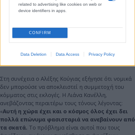
related to advertising like cookies on web or
device identifiers in apps.
CONFIRM
Data Deletion
Data Access
Privacy Policy
Στη συνέχεια ο Αλέξης Κούγιας εξήγησε ότι νομικά
δεν μπορούσε να αποκλειστεί η συμμετοχή του
κόμματος στις εκλογές. Η Λιάνα Κανέλλη,
ανεβάζοντας περαιτέρω τους τόνους λέγοντας:
«
Αυτή η χώρα έχει και ο κόσμος όλος έχει δει
πολλά επώνυμα φασισταριά να ανεβαίνουν από
τα σκατά.
Το πρόβλημα είναι αυτοί που τους