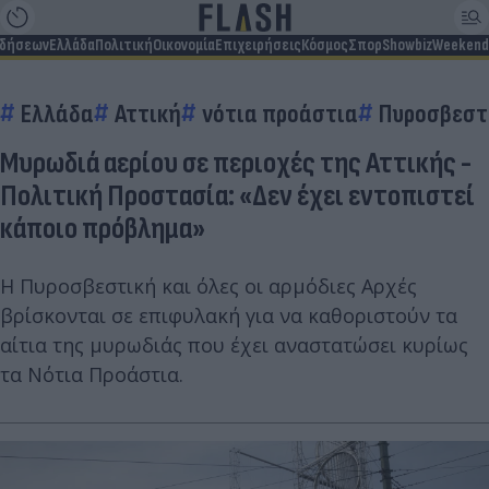
ιδήσεων
Ελλάδα
Πολιτική
Οικονομία
Επιχειρήσεις
Κόσμος
Σπορ
Showbiz
Weekend
Ελλάδα
Αττική
νότια προάστια
Πυροσβεστ
Μυρωδιά αερίου σε περιοχές της Αττικής -
Πολιτική Προστασία: «Δεν έχει εντοπιστεί
κάποιο πρόβλημα»
Η Πυροσβεστική και όλες οι αρμόδιες Αρχές
βρίσκονται σε επιφυλακή για να καθοριστούν τα
αίτια της μυρωδιάς που έχει αναστατώσει κυρίως
τα Νότια Προάστια.