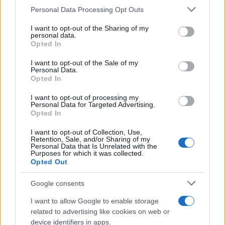
Please note that this website/app uses one or more Google
Personal Data Processing Opt Outs
services and may gather and store information including but
not limited to your visit or usage behaviour. You may click to
I want to opt-out of the Sharing of my
personal data.
grant or deny consent to Google and its third-party tags to
Opted In
use your data for below specified purposes in below Google
consent section.
I want to opt-out of the Sale of my
Personal Data.
Opted In
Αναφορές και στον Δήμο Αθηναίων
I want to opt-out of processing my
Personal Data for Targeted Advertising.
Opted In
Σύμφωνα με ανάρτηση του Αντιδημάρχου
Υποδομών του Δήμου Αθηναίων, Ανδρέα
I want to opt-out of Collection, Use,
Retention, Sale, and/or Sharing of my
Γραμματικογιάννη, έχουν έρθει ανάλογες αναφορές
Personal Data that Is Unrelated with the
Purposes for which it was collected.
από δημότες, οι οποίοι επικοινωνούν με τις
Opted Out
υπηρεσίες του Δήμου και ζητούν απαντήσεις.
Google consents
I want to allow Google to enable storage
related to advertising like cookies on web or
device identifiers in apps.