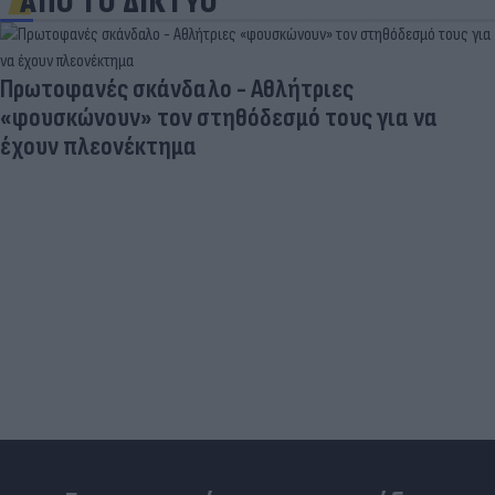
ΑΠΟ ΤΟ ΔΙΚΤΥΟ
«Στην pole position για Κωνσταντέλια η
Ντόρτμουντ»