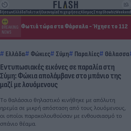
ιδήσεων
Ελλάδα
Πολιτική
Οικονομία
Επιχειρήσεις
Κόσμος
Σπορ
Showbiz
Weekend
Φωτιά τώρα στα Φάρσαλα - Ήχησε το 112
BREAKING
NEWS
Ελλάδα
Φώκιες
Σύμη
Παραλίες
Θάλασσα
Εντυπωσιακές εικόνες σε παραλία στη
Σύμη: Φώκια απολάμβανε στο μπάνιο της
μαζί με λουόμενους
Το θαλάσσιο θηλαστικό κινήθηκε με απόλυτη
ηρεμία σε μικρή απόσταση από τους λουόμενους,
οι οποίοι παρακολουθούσαν με ενθουσιασμό το
σπάνιο θέαμα.