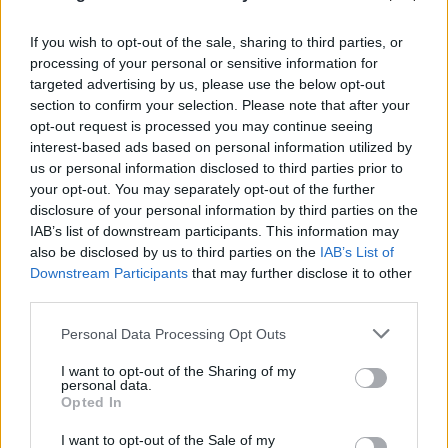
If you wish to opt-out of the sale, sharing to third parties, or
processing of your personal or sensitive information for
targeted advertising by us, please use the below opt-out
section to confirm your selection. Please note that after your
opt-out request is processed you may continue seeing
interest-based ads based on personal information utilized by
us or personal information disclosed to third parties prior to
your opt-out. You may separately opt-out of the further
disclosure of your personal information by third parties on the
IAB’s list of downstream participants. This information may
also be disclosed by us to third parties on the
IAB’s List of
Downstream Participants
that may further disclose it to other
third parties.
Please note that this website/app uses one or more Google
Personal Data Processing Opt Outs
services and may gather and store information including but
not limited to your visit or usage behaviour. You may click to
I want to opt-out of the Sharing of my
personal data.
grant or deny consent to Google and its third-party tags to
Opted In
use your data for below specified purposes in below Google
consent section.
I want to opt-out of the Sale of my