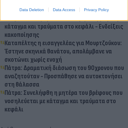
Διάβασε σχετικά
Data Deletion
Data Access
Privacy Policy
Πάτρα: Στο Καραμανδάνειο 7 μηνών βρέφος με
κάταγμα και τραύματα στο κεφάλι - Ενδείξεις
κακοποίησης
Καταπέλτης η εισαγγελέας για Μουρτζούκου:
Έστηνε σκηνικά θανάτου, απολάμβανε να
σκοτώνει χωρίς ενοχή
Πάτρα: Δραματική διάσωση του 90χρονου που
αναζητούταν - Προσπάθησε να αυτοκτονήσει
στη θάλασσα
Πάτρα: Συνελήφθη η μητέρα του βρέφους που
νοσηλεύεται με κάταγμα και τραύματα στο
κεφάλι