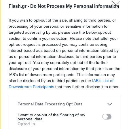
Flash.gr -
Do Not Process My Personal Information
If you wish to opt-out of the sale, sharing to third parties, or
processing of your personal or sensitive information for
targeted advertising by us, please use the below opt-out
section to confirm your selection. Please note that after your
opt-out request is processed you may continue seeing
interest-based ads based on personal information utilized by
us or personal information disclosed to third parties prior to
your opt-out. You may separately opt-out of the further
disclosure of your personal information by third parties on the
IAB’s list of downstream participants. This information may
also be disclosed by us to third parties on the
IAB’s List of
Downstream Participants
that may further disclose it to other
third parties.
Please note that this website/app uses one or more Google
Personal Data Processing Opt Outs
services and may gather and store information including but
not limited to your visit or usage behaviour. You may click to
I want to opt-out of the Sharing of my
personal data.
grant or deny consent to Google and its third-party tags to
Opted In
use your data for below specified purposes in below Google