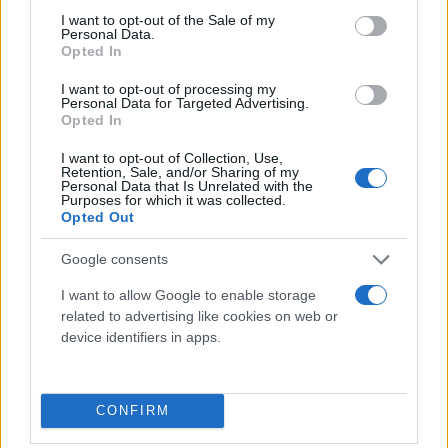
consent section.
I want to opt-out of the Sale of my
Personal Data.
Opted In
I want to opt-out of processing my
Personal Data for Targeted Advertising.
Opted In
I want to opt-out of Collection, Use,
Retention, Sale, and/or Sharing of my
Personal Data that Is Unrelated with the
Στο μεταξύ έχουν ήδη ξεκινήσει οι προβλεπόμενες
Purposes for which it was collected.
ιατροδικαστικές διαδικασίες διερεύνησης.
Opted Out
Google consents
Κάνε κλικ και δες περισσότερο
I want to allow Google to enable storage
Flash.gr
στην αναζήτηση της
Google
related to advertising like cookies on web or
device identifiers in apps.
CONFIRM