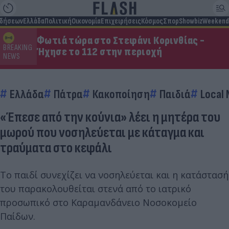
ιδήσεων
Ελλάδα
Πολιτική
Οικονομία
Επιχειρήσεις
Κόσμος
Σπορ
Showbiz
Weekend
Φωτιά τώρα στο Στεφάνι Κορινθίας -
BREAKING
Ήχησε το 112 στην περιοχή
NEWS
Ελλάδα
Πάτρα
Κακοποίηση
Παιδιά
Local
«Έπεσε από την κούνια» λέει η μητέρα του
μωρού που νοσηλεύεται με κάταγμα και
τραύματα στο κεφάλι
Το παιδί συνεχίζει να νοσηλεύεται και η κατάστασή
του παρακολουθείται στενά από το ιατρικό
προσωπικό στο Καραμανδάνειο Νοσοκομείο
Παίδων.