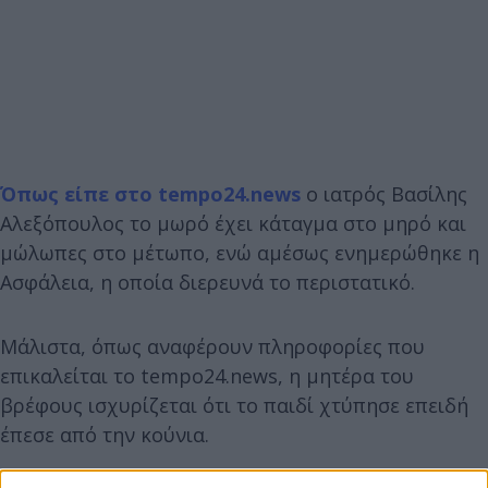
Όπως είπε στο tempo24.news
ο ιατρός Βασίλης
Αλεξόπουλος το μωρό έχει κάταγμα στο μηρό και
μώλωπες στο μέτωπο, ενώ αμέσως ενημερώθηκε η
Ασφάλεια, η οποία διερευνά το περιστατικό.
Μάλιστα, όπως αναφέρουν πληροφορίες που
επικαλείται το tempo24.news, η μητέρα του
βρέφους ισχυρίζεται ότι το παιδί χτύπησε επειδή
έπεσε από την κούνια.