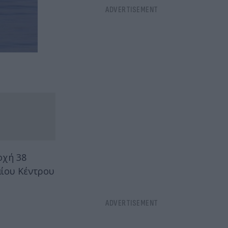
οχή 38
αίου Κέντρου