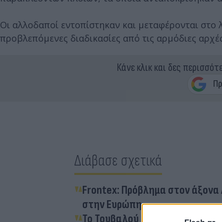
Οι αλλοδαποί εντοπίστηκαν και μεταφέρονται στο 
προβλεπόμενες διαδικασίες από τις αρμόδιες αρχές
Κάνε κλικ και δες περισσότ
Διάβασε σχετικά
Frontex: Πρόβλημα στον άξονα
στην Ευρώπη
Το Τουβαλού βυθίζεται - Οι π