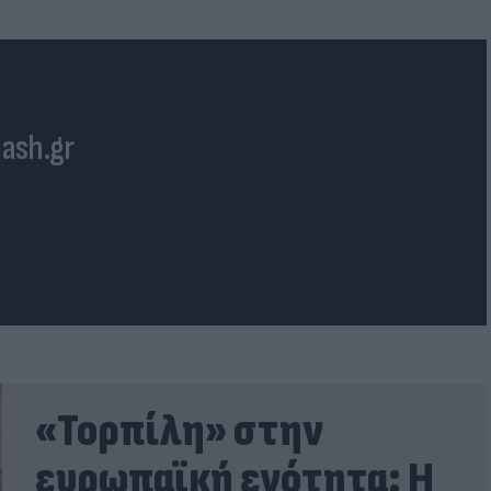
lash.gr
«Τορπίλη» στην
ευρωπαϊκή ενότητα: Η