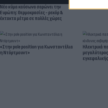
Νέο κύμα καύσωνα σαρώνει την
Ευρώπη: Θερμοκρασίες - ρεκόρ &
έκτακτα μέτρα σε πολλές χώρες
«Στην pole position για Κωνσταντέλια
Ηλεκτρικά πα
η Ντόρτμουντ»
μεγαλύτερος
εγκεφαλική