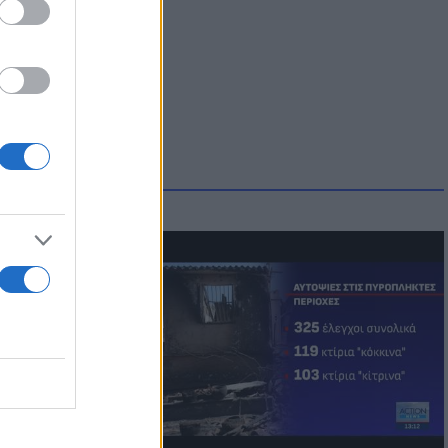
ws
οικίδια! Οι
 στις
τικών ειδών