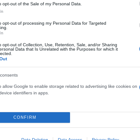
o opt-out of the Sale of my Personal Data.
ς
Μετανάστες
Αλλοδαποί
Frontex
Local Ne
In
to opt-out of processing my Personal Data for Targeted
ing.
In
o opt-out of Collection, Use, Retention, Sale, and/or Sharing
ersonal Data that Is Unrelated with the Purposes for which it
lected.
Out
consents
o allow Google to enable storage related to advertising like cookies on
evice identifiers in apps.
ός στην παρουσίαση του
Και οι μαϊμούδες έχουν κατ
άδες κόσμου στο γήπεδο
επιστήμονες ρίχνουν φως
σπόρ (video)
"φιλίες" μεταξύ διαφορε
CONFIRM
Data Deletion
Data Access
Privacy Policy