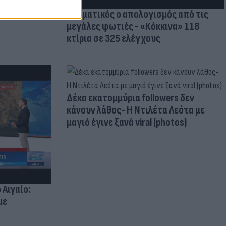
Δραματικός ο απολογισμός από τις
μεγάλες φωτιές - «Κόκκινα» 118
κτίρια σε 325 ελέγχους
Δέκα εκατομμύρια followers δεν
κάνουν λάθος- Η Ντιλέτα Λεότα με
μαγιό έγινε ξανά viral (photos)
 Αιγαίο:
με