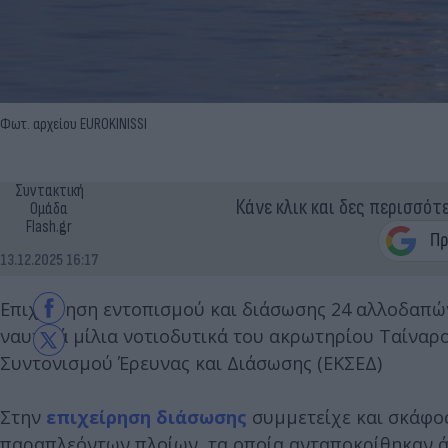
Φωτ. αρχείου EUROKINISSI
Συντακτική
Κάνε κλικ και δες περισσότ
Ομάδα
Flash.gr
13.12.2025 16:17
Επιχείρηση εντοπισμού και διάσωσης 24 αλλοδαπών
ναυτικά μίλια νοτιοδυτικά του ακρωτηρίου Ταίναρ
Συντονισμού Έρευνας και Διάσωσης (ΕΚΣΕΔ)
Στην
επιχείρηση διάσωσης
συμμετείχε και σκάφο
παραπλεόντων πλοίων, τα οποία ανταποκρίθηκαν ά