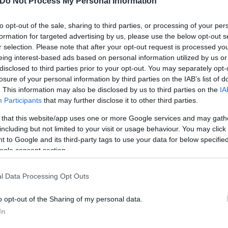
Do Not Process My Personal Information
ει στη λογική των απελάσεων και όχι στη λογική
to opt-out of the sale, sharing to third parties, or processing of your per
formation for targeted advertising by us, please use the below opt-out s
ε αιχμάλωτους μετανάστες σε εργοστάσιο και ζ
r selection. Please note that after your opt-out request is processed y
eing interest-based ads based on personal information utilized by us or
χρονος κατά την άφιξη σκάφους μεταναστών -
disclosed to third parties prior to your opt-out. You may separately opt-
losure of your personal information by third parties on the IAB’s list of
. This information may also be disclosed by us to third parties on the
IA
ούμενους μετανάστες - Διασωληνώθηκε βρέφος
Participants
that may further disclose it to other third parties.
24ωρο εντόπισε και διέσωσε το Λιμενικό σε Κρήτ
 that this website/app uses one or more Google services and may gath
including but not limited to your visit or usage behaviour. You may click 
 to Google and its third-party tags to use your data for below specifi
ρο κράτησης μεταναστών με 12 τραυματίες για ένα
ogle consent section.
άνομες διελεύσεις μεταναστών στις αρχές του 2
l Data Processing Opt Outs
o opt-out of the Sharing of my personal data.
In