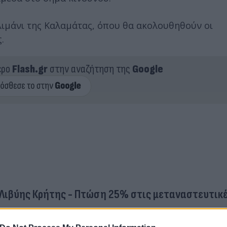
λιμάνι της Καλαμάτας, όπου θα ακολουθηθούν οι
.
ερο
Flash.gr
στην αναζήτηση της
Google
 Λιβύης Κρήτης - Πτώση 25% στις μεταναστευτικέ
ρώτοι κλιματικοί μετανάστες έφτασαν στην Αυστρ