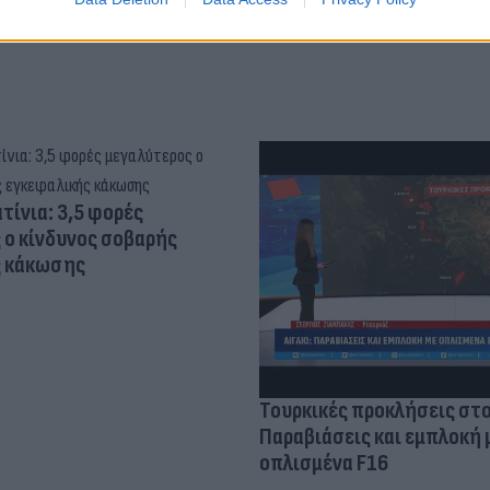
τίνια: 3,5 φορές
 ο κίνδυνος σοβαρής
ς κάκωσης
Τουρκικές προκλήσεις στο
Παραβιάσεις και εμπλοκή 
οπλισμένα F16