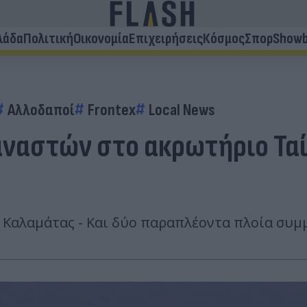
λάδα
Πολιτική
Οικονομία
Επιχειρήσεις
Κόσμος
Σπορ
Showb
Αλλοδαποί
Frontex
Local News
ναστών στο ακρωτήριο Ταί
ς Καλαμάτας - Και δύο παραπλέοντα πλοία συμ