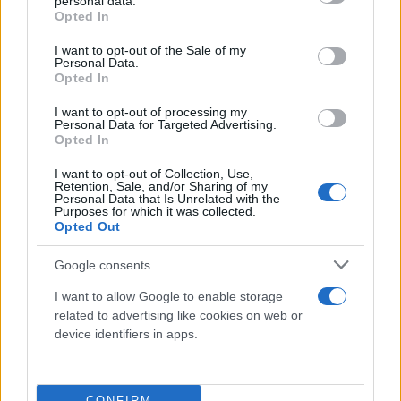
personal data.
οικογενειών του προχωρά
ο Δήμος Πύλου-
grant or deny consent to Google and its third-party tags to
Opted In
use your data for below specified purposes in below Google
Νέστορος
μετά την ομόφωνη απόφαση για
consent section.
I want to opt-out of the Sale of my
καταβολή εφάπαξ επιδόματος γέννησης ύψους
Personal Data.
5.000 ευρώ, για κάθε παιδί που γεννιέται και οι
Opted In
γονείς του είναι δημότες του Δήμου. Στο ίδιο
I want to opt-out of processing my
μήκος κύματος και
ο Δήμος Κορίνθου ο οποίος
Personal Data for Targeted Advertising.
Opted In
δίνει εφάπαξ επίδομα 1.000 ευρώ
για κάθε παιδί
που γεννιέται στον Δήμο.
I want to opt-out of Collection, Use,
Retention, Sale, and/or Sharing of my
Personal Data that Is Unrelated with the
Purposes for which it was collected.
Τα στοιχεία «φωνάζουν»: Γηράσκουμε και δεν
Opted Out
γεννάμε
Google consents
Τα δημογραφικά δεδομένα είναι αμείλικτα:
I want to allow Google to enable storage
related to advertising like cookies on web or
device identifiers in apps.
CONFIRM