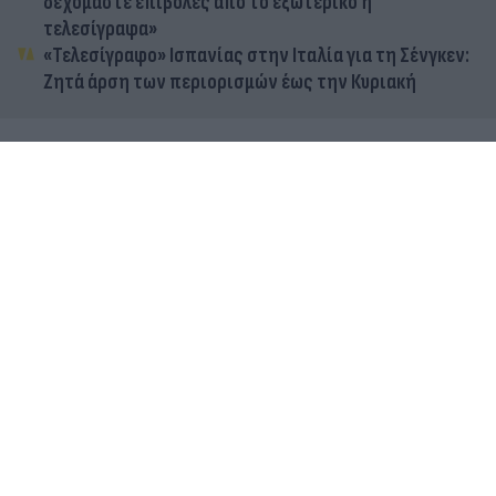
δεχόμαστε επιβολές από το εξωτερικό ή
τελεσίγραφα»
«Τελεσίγραφο» Ισπανίας στην Ιταλία για τη Σένγκεν:
Ζητά άρση των περιορισμών έως την Κυριακή