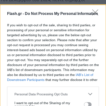
Καλλιθέας, Αγράφων, Ηρακλείου Αττικής, Νοτίου
Πηλίου και Κορίνθου – είχαν ζητήσει με κοινή
Flash.gr -
Do Not Process My Personal Information
επιστολή νομοθετική ρύθμιση, ώστε να
ξεκαθαρίσει πλήρως η νομιμότητα καταβολής του
If you wish to opt-out of the sale, sharing to third parties, or
processing of your personal or sensitive information for
επιδόματος γέννησης από τους δήμους. Σήμερα, το
targeted advertising by us, please use the below opt-out
αίτημά τους έχει γίνει πράξη.
section to confirm your selection. Please note that after your
opt-out request is processed you may continue seeing
interest-based ads based on personal information utilized by
Δεκάδες δήμοι στο ίδιο μήκος κύματος
us or personal information disclosed to third parties prior to
your opt-out. You may separately opt-out of the further
Λυκόβρυση – Πεύκη, Νάουσα,
Αποκόρωνας
,
disclosure of your personal information by third parties on the
Σέρβια και δεκάδες ακόμη δήμοι εντός κι εκτός
IAB’s list of downstream participants. This information may
Αττικής εφαρμόζουν αντίστοιχα μέτρα,
also be disclosed by us to third parties on the
IAB’s List of
Downstream Participants
that may further disclose it to other
προσπαθώντας να ανακόψουν την πληθυσμιακή
third parties.
αιμορραγία. Οι ίδιοι οι δήμαρχοι, πάντως, κρατούν
Please note that this website/app uses one or more Google
χαμηλούς τόνους: το επίδομα δεν λύνει το
Personal Data Processing Opt Outs
services and may gather and store information including but
πρόβλημα. Είναι όμως μια αρχή. Σε στήριξη των
not limited to your visit or usage behaviour. You may click to
I want to opt-out of the Sharing of my