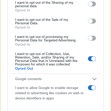
Γαλαξίας:
Δείτε στις επίσημες ανακοινώσεις
not limited to your visit or usage behaviour. You may click to
I want to opt-out of the Sharing of my
personal data.
grant or deny consent to Google and its third-party tags to
LIDL:
Δείτε στις επίσημες ανακοινώσεις
Opted In
use your data for below specified purposes in below Google
consent section.
Κρητικός:
Δείτε στις επίσημες ανακοινώσεις
I want to opt-out of the Sale of my
Personal Data.
Opted In
Λειτουργούν κανονικά οι τράπεζες
I want to opt-out of processing my
Personal Data for Targeted Advertising.
Καθώς η 2α Ιανουαρίου δεν είναι αργία, οι τράπεζες
Opted In
θα λειτουργήσουν κανονικά, εξυπηρετώντας το
I want to opt-out of Collection, Use,
κοινό χωρίς αλλαγές στο ωράριο.
Retention, Sale, and/or Sharing of my
Personal Data that Is Unrelated with the
Purposes for which it was collected.
Opted Out
Όσον αφορά τους Δήμους, η εξυπηρέτηση του
κοινού εξαρτάται από την απόφαση της εκάστοτε
Google consents
δημοτικής αρχής, με ορισμένους να λειτουργούν
I want to allow Google to enable storage
κανονικά και άλλους με περιορισμένες υπηρεσίες.
related to advertising like cookies on web or
device identifiers in apps.