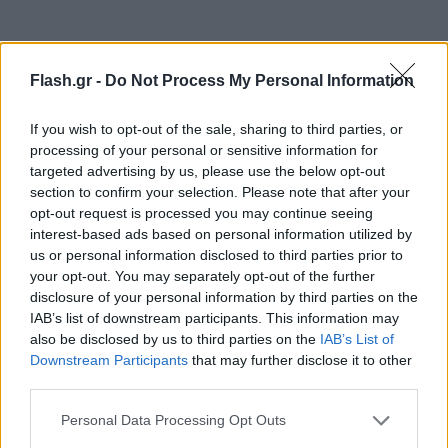
Flash.gr -
Do Not Process My Personal Information
If you wish to opt-out of the sale, sharing to third parties, or
processing of your personal or sensitive information for
targeted advertising by us, please use the below opt-out
section to confirm your selection. Please note that after your
Συγκεκριμένα, ισχύουν τα εξής για τις αλυσίδες:
opt-out request is processed you may continue seeing
interest-based ads based on personal information utilized by
us or personal information disclosed to third parties prior to
Σκλαβενίτης: Κλειστά
your opt-out. You may separately opt-out of the further
disclosure of your personal information by third parties on the
Μασούτης: Κλειστά
IAB’s list of downstream participants. This information may
ΑΒ Βασιλόπουλος:
Δείτε στις επίσημες
also be disclosed by us to third parties on the
IAB’s List of
Downstream Participants
that may further disclose it to other
ανακοινώσεις
third parties.
My Market:
Δείτε στις επίσημες
Please note that this website/app uses one or more Google
ανακοινώσεις
Personal Data Processing Opt Outs
services and may gather and store information including but