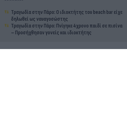
Τραγωδία στην Πάρο: Ο ιδιοκτήτης του beach bar είχε
δηλωθεί ως ναυαγοσώστης
Τραγωδία στην Πάρο: Πνίγηκε 4χρονο παιδί σε πισίνα
– Προσήχθησαν γονείς και ιδιοκτήτης