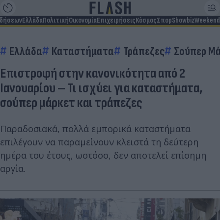
ιδήσεων
Ελλάδα
Πολιτική
Οικονομία
Επιχειρήσεις
Κόσμος
Σπορ
Showbiz
Weekend
Ελλάδα
Καταστήματα
Τράπεζες
Σούπερ Μ
Επιστροφή στην κανονικότητα από 2
Ιανουαρίου – Τι ισχύει για καταστήματα,
σούπερ μάρκετ και τράπεζες
Παραδοσιακά, πολλά εμπορικά καταστήματα
επιλέγουν να παραμείνουν κλειστά τη δεύτερη
ημέρα του έτους, ωστόσο, δεν αποτελεί επίσημη
αργία.