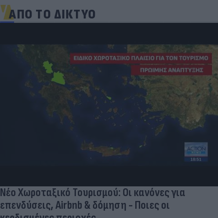
ΑΠΟ ΤΟ ΔΙΚΤΥΟ
Νέο Χωροταξικό Τουρισμού: Οι κανόνες για
επενδύσεις, Airbnb & δόμηση - Ποιες οι
κερδισμένες περιοχές