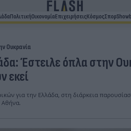
λάδα
Πολιτική
Οικονομία
Επιχειρήσεις
Κόσμος
Σπορ
Showb
ην Ουκρανία
δα: Έστειλε όπλα στην Ου
ν εκεί
κών για την Ελλάδα, στη διάρκεια παρουσίασ
 Αθήνα.