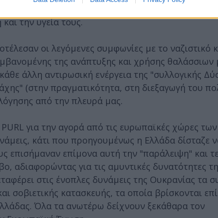
ς της Αθήνας τους προκαλούν έναν κολοσσιαίο αριθμό
και την υγεία τους.
έλεσαν οι λεγόμενες συμφωνίες με το ναζιστικό 
αμβανομένης της ανάπτυξης και χρήσης θαλάσσιων 
άθε άλλη αντιρωσική ενέργεια της "συλλογικής Δύ
 μάχης" (στην πραγματικότητα, στη διεξαγωγή του π
λόγησης από την πλευρά μας.
PURL για την αγορά από τις ευρωπαϊκές χώρες των
νάμεις, κάτι που προηγουμένως η Ελλάδα δίσταζε να
υς επισήμαναν επίμονα αυτή την "παράλειψη" και τ
βο, αδιαφορώντας για τις αμυντικές δυνατότητες τη
μεταφέρει στις ένοπλες δυνάμεις της Ουκρανίας τα 
ι σοβιετικής κατασκευής, τα οποία βρίσκονται επί
Ελλάδας. Όλα τα ανωτέρω δείχνουν ξεκάθαρα τον