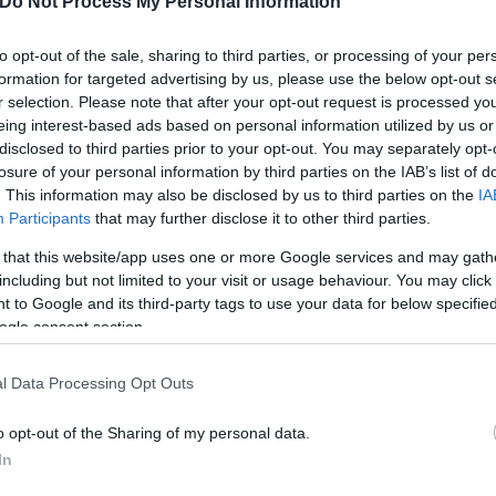
Do Not Process My Personal Information
to opt-out of the sale, sharing to third parties, or processing of your per
formation for targeted advertising by us, please use the below opt-out s
r selection. Please note that after your opt-out request is processed y
eing interest-based ads based on personal information utilized by us or
disclosed to third parties prior to your opt-out. You may separately opt-
losure of your personal information by third parties on the IAB’s list of
. This information may also be disclosed by us to third parties on the
IA
Participants
that may further disclose it to other third parties.
 that this website/app uses one or more Google services and may gath
including but not limited to your visit or usage behaviour. You may click 
φέρει:
 to Google and its third-party tags to use your data for below specifi
ogle consent section.
 στην ερώτηση για τις δηλώσεις της ελληνικής ηγεσ
ουργού Εξωτερικών της Ρωσίας Σ. Λαβρόφ σχετικά 
l Data Processing Opt Outs
ιοτήτων το 2025
o opt-out of the Sharing of my personal data.
In
κης δήλωνε: "Βρισκόμαστε σε κατάσταση πολέμου 