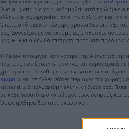
Λαβρόφ, ανέφερε πως με την έναρξη του
πολέμου 
Ρωσία, η οποία είχε οικοδομηθεί κατά τη διάρκει
ελληνικής συνεργασίας, από την πολιτική και την ο
Έπειτα από σχεδόν τέσσερα χρόνια δεν υπήρξε καμ
μας. Συνεχίζουμε να ακούμε τις επιθετικές αντιρω
μας. Η Ρωσία δεν θα επέτρεπε ποτέ κάτι παρόμοιο ε
Ο Ρώσος υπουργός κατηγόρησε την Αθήνα για την 
πρώτους που έστειλαν τα όπλα και πυρομαχικά στη
χρησιμοποιούν καθημερινά εναντίον των αμάχων 
Κριμαία
και σε άλλες νότιες περιοχές της χώρας μας
κατοικεί μια πολυάριθμη ελληνική διασπορά. Είναι 
με κάθε δυνατό τρόπο ενίσχυε τους δεσμούς και τις
Όμως η Αθήνα δεν τους σκέφτηκε».