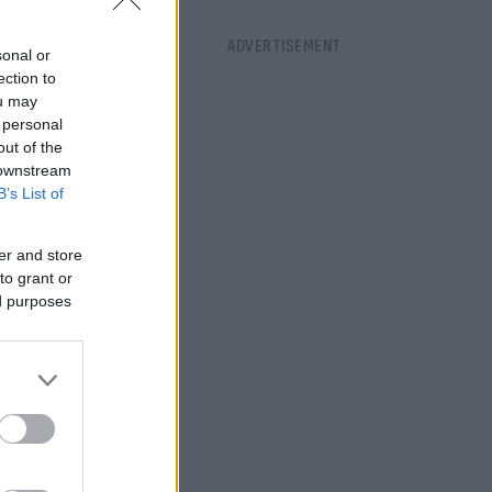
sonal or
ection to
ou may
 personal
out of the
 downstream
B’s List of
er and store
to grant or
ed purposes
ίας για τη
με τα
με τη