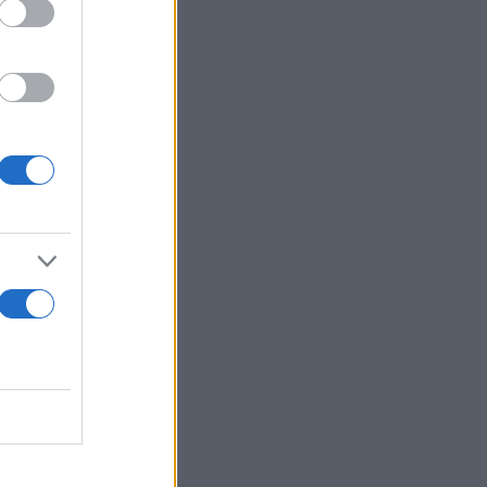
ε τη Ρωσία,
σο-ελληνικής
πειτα από
 μας.
αντίον μας.
κρανικές
ρόζιε και
εκεί εδώ και
 της
αρνητικές
εις με την