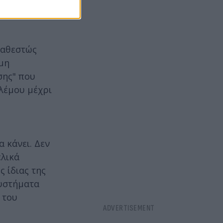
 όχι μόνο
καθεστώς
μη
σης" που
ολέμου μέχρι
 κάνει. Δεν
ελικά
ς ίδιας της
συστήματα
 του