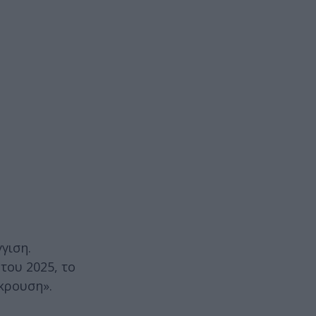
γιση.
του 2025, το
κρουση».