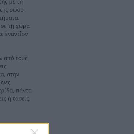
της με τη
 της ρωσο-
τήματα.
ρος τη χώρα
ες εναντίον
ν από τους
εις
να, στην
ώνες
τρίδα, πάντα
ις ή τάσεις.