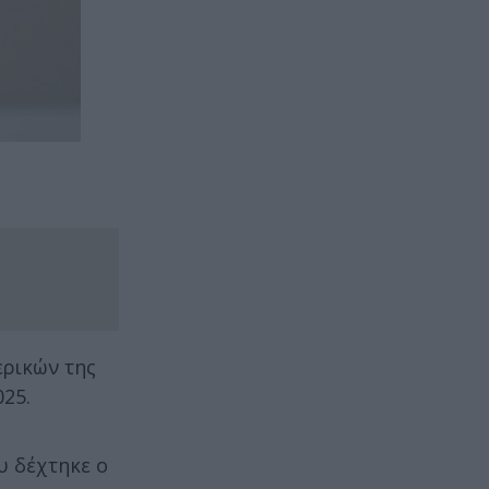
ερικών της
025.
υ δέχτηκε ο