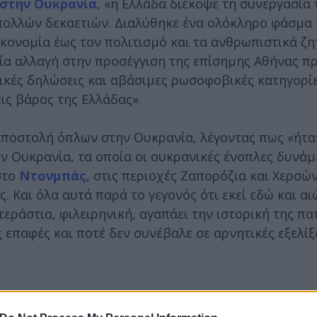
στην Ουκρανία
, «η Ελλάδα διέκοψε τη συνεργασία 
α πολλών δεκαετιών. Διαλύθηκε ένα ολόκληρο φάσμα
ικονομία έως τον πολιτισμό και τα ανθρωπιστικά ζη
ία αλλαγή στην προσέγγιση της επίσημης Αθήνας π
σικές δηλώσεις και αβάσιμες ρωσοφοβικές κατηγορί
ις βάρος της Ελλάδας».
αποστολή όπλων στην Ουκρανία, λέγοντας πως «ήτα
ν Ουκρανία, τα οποία οι ουκρανικές ένοπλες δυνάμ
στο
Ντονμπάς
, στις περιοχές Ζαπορόζια και Χερσώ
. Και όλα αυτά παρά το γεγονός ότι εκεί εδώ και αι
τεράστια, φιλειρηνική, αγαπάει την ιστορική της πα
 επαφές και ποτέ δεν συνέβαλε σε αρνητικές εξελίξε