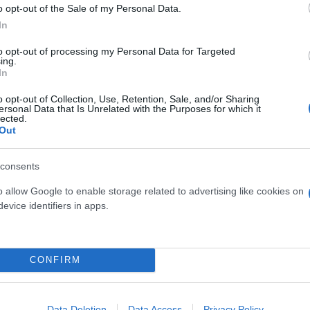
o opt-out of the Sale of my Personal Data.
In
 επιχείρησης η Ελλάδα διέκοψε τη συνεργασία της μ
to opt-out of processing my Personal Data for Targeted
ν δεκαετιών. Διαλύθηκε ένα ολόκληρο φάσμα της ρω
ing.
έως τον πολιτισμό και τα ανθρωπιστικά ζητήματα. Έ
In
την προσέγγιση της επίσημης Αθήνας προς τη χώρα
o opt-out of Collection, Use, Retention, Sale, and/or Sharing
 δηλώσεις και αβάσιμες ρωσοφοβικές κατηγορίες εν
ersonal Data that Is Unrelated with the Purposes for which it
lected.
άρος της Ελλάδας.
Out
consents
πλα και πυρομαχικά στην Ουκρανία, τα οποία οι ου
ίον των αμάχων στο Ντονμπάς, στις περιοχές Ζαπο
o allow Google to enable storage related to advertising like cookies on
evice identifiers in apps.
ς της χώρας μας. Και όλα αυτά παρά το γεγονός ότι 
 Είναι τεράστια, φιλειρηνική, αγαπάει την ιστορική
 δεσμούς και τις επαφές και ποτέ δεν συνέβαλε σε 
CONFIRM
ότι εκεί ζουν τα αδέρφια τους που διατηρούν σχέσ
Data Deletion
Data Access
Privacy Policy