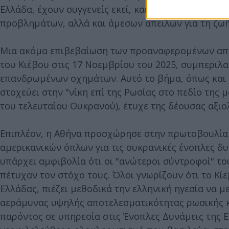
Ελλάδα, έχουν συγγενείς εκεί, και ότι οι ενέργειε
προβλημάτων, αλλά και άμεσων απειλών για τη ζωή 
Μια ακόμα επιβεβαίωση των προαναφερομένων αποτ
του Κιέβου στις 17 Νοεμβρίου του 2025, συμπεριλ
επανδρωμένων οχημάτων. Αυτό το βήμα, όπως και κ
στοχεύει στην "νίκη επί της Ρωσίας στο πεδίο της
του τελευταίου Ουκρανού), έτυχε της δέουσας αξιο
Επιπλέον, η Αθήνα προσχώρησε στην πρωτοβουλία 
αμερικανικών όπλων για τις ουκρανικές ένοπλες δυ
υπάρχει αμφιβολία ότι οι "ανώτεροι σύντροφοί" το
πέτυχαν τον στόχο τους. Όλοι γνωρίζουν ότι το Κίε
Ελλάδας, πιέζει μεθοδικά την ελληνική ηγεσία να 
αεράμυνας υψηλής αποτελεσματικότητας ρωσικής κα
παρόντος σε υπηρεσία στις Ένοπλες Δυνάμεις της 