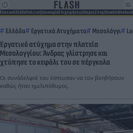
ιδήσεων
Ελλάδα
Πολιτική
Οικονομία
Επιχειρήσεις
Κόσμος
Σπορ
Showbiz
Weekend
Ελλάδα
Εργατικά Ατυχήματα
Μεσολόγγι
Lo
Εργατικό ατύχημα στην πλατεία
Μεσολογγίου: Άνδρας γλίστρησε και
χτύπησε το κεφάλι του σε πέργκολα
Οι συνάδελφοί του έσπευσαν να τον βοηθήσουν
καθώς ήταν ημιλιπόθυμος.