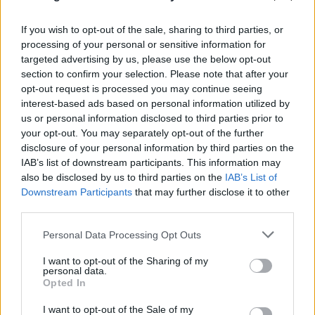
If you wish to opt-out of the sale, sharing to third parties, or
processing of your personal or sensitive information for
targeted advertising by us, please use the below opt-out
section to confirm your selection. Please note that after your
opt-out request is processed you may continue seeing
interest-based ads based on personal information utilized by
us or personal information disclosed to third parties prior to
your opt-out. You may separately opt-out of the further
disclosure of your personal information by third parties on the
IAB’s list of downstream participants. This information may
also be disclosed by us to third parties on the
IAB’s List of
Downstream Participants
that may further disclose it to other
third parties.
Please note that this website/app uses one or more Google
Personal Data Processing Opt Outs
services and may gather and store information including but
not limited to your visit or usage behaviour. You may click to
I want to opt-out of the Sharing of my
personal data.
grant or deny consent to Google and its third-party tags to
Opted In
use your data for below specified purposes in below Google
consent section.
I want to opt-out of the Sale of my