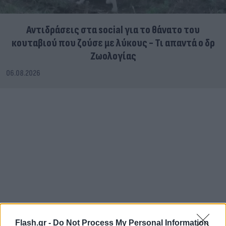
Αντιδράσεις στα social για το θάνατο του
κουταβιού που ζούσε με λύκους - Τι απαντά ο δρ
Ζωολογίας
06.08.2026
Flash.gr -
Do Not Process My Personal Information