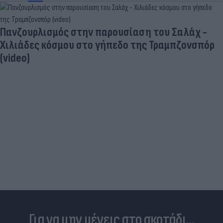
Δέκα εκατομμύρια followers δεν κάνουν λάθος- Η
Ντιλέτα Λεότα με μαγιό έγινε ξανά viral (photos)
Για να μην μένεις στο σκοτάδι...