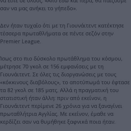
να είπε σε όλους: «Από εδώ και πέρα, θα παίζουμε
σαν να μας ανήκει το γήπεδο».
Δεν ήταν τυχαίο ότι με τη Γιουνάιτεντ κατέκτησε
τέσσερα πρωταθλήματα σε πέντε σεζόν στην
Premier League.
Ίσως στο πιο δύσκολο πρωτάθλημα του κόσμου,
μέτρησε 70 γκολ σε 156 εμφανίσεις με τη
Γιουνάιτεντ. Σε όλες τις διοργανώσεις με τους
«κόκκινους διαβόλους», το αποτύπωμά του έφτασε
τα 82 γκολ σε 185 ματς. Αλλά η πραγματική του
στατιστική ήταν άλλη: πριν από εκείνον, η
Γιουνάιτεντ περίμενε 26 χρόνια για να ξαναγίνει
πρωταθλήτρια Αγγλίας. Με εκείνον, έμαθε να
κερδίζει σαν να θυμήθηκε ξαφνικά ποια ήταν.