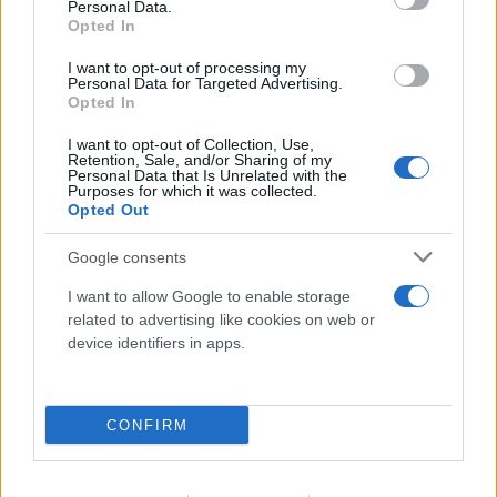
Personal Data.
σκόρερ. Ήταν ο παίκτης που κατέβαινε ανάμεσα
Opted In
στις γραμμές, έπαιρνε την μπάλα με πλάτη, γύριζε
I want to opt-out of processing my
το σώμα και έβλεπε πάσα πριν καν οι υπόλοιποι
Personal Data for Targeted Advertising.
Opted In
καταλάβουν ότι υπήρχε διάδρομος. Μπορούσε να
σκοράρει. Αλλά, κυρίως, μπορούσε να αλλάξει τη
I want to opt-out of Collection, Use,
Retention, Sale, and/or Sharing of my
θερμοκρασία ενός αγώνα.
Personal Data that Is Unrelated with the
Purposes for which it was collected.
Opted Out
Δεν ήταν ο πιο γρήγορος, ούτε ο πιο αθλητικός. Δεν
Google consents
είχε την έκρηξη ενός καθαρού winger ούτε την
I want to allow Google to enable storage
αίσθηση του «φονιά» που ζει μόνο για το κουτί. Η
related to advertising like cookies on web or
δύναμή του ήταν αλλού. Στο πρώτο άγγιγμα. Στο
device identifiers in apps.
πώς προστάτευε την μπάλα με το σώμα. Στο πώς
έβγαινε από την πίεση χωρίς να δείχνει ότι
βιάζεται. Στο πώς τραβούσε μαζί του έναν στόπερ
CONFIRM
και άνοιγε χώρο για τον Μαρκ Χιουζ, τον Αντρέι
Καντσέλσκις ή, λίγο αργότερα, για τα παιδιά που