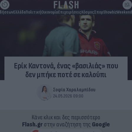
ιδήσεων
Ελλάδα
Πολιτική
Οικονομία
Επιχειρήσεις
Κόσμος
Σπορ
Showbiz
Weekend
Ερίκ Καντονά, ένας «βασιλιάς» που
δεν μπήκε ποτέ σε καλούπι
Σοφία Χαραλαμπίδου
24.05.2026 09:00
Κάνε κλικ και δες περισσότερο
Flash.gr
στην αναζήτηση της
Google