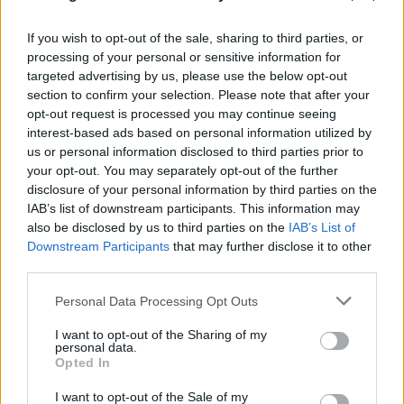
If you wish to opt-out of the sale, sharing to third parties, or
Η ιστορία του ποδοσφαίρου είναι γεμάτη
processing of your personal or sensitive information for
μεταγραφές που φαίνονταν λογικές. Αυτή δεν ήταν
targeted advertising by us, please use the below opt-out
section to confirm your selection. Please note that after your
μία από αυτές.
opt-out request is processed you may continue seeing
interest-based ads based on personal information utilized by
Ήταν ρίσκο. Ένας παίκτης με κακή φήμη,
us or personal information disclosed to third parties prior to
your opt-out. You may separately opt-out of the further
εκρηκτικός, ατίθασος, σε μια ομάδα που είχε
disclosure of your personal information by third parties on the
κουραστεί να κυνηγά το πρωτάθλημα. Αλλά ο
IAB’s list of downstream participants. This information may
Φέργκιουσον είδε κάτι που οι άλλοι δεν άντεχαν να
also be disclosed by us to third parties on the
IAB’s List of
Downstream Participants
that may further disclose it to other
διαχειριστούν. Είδε ότι πίσω από την αλαζονεία
third parties.
υπήρχε αγωνιστική ευφυΐα. Πίσω από την έκρηξη,
μια σπάνια αίσθηση του χώρου. Πίσω από το
Please note that this website/app uses one or more Google
Personal Data Processing Opt Outs
services and may gather and store information including but
θράσος, ένας παίκτης που μπορούσε να μεταδώσει
not limited to your visit or usage behaviour. You may click to
I want to opt-out of the Sharing of my
αυτοπεποίθηση σε ολόκληρη την ομάδα.
personal data.
grant or deny consent to Google and its third-party tags to
Opted In
use your data for below specified purposes in below Google
consent section.
I want to opt-out of the Sale of my
Ο Καντονά δεν ήταν φορ περιοχής. Δεν ήταν απλώς