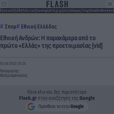
ιδήσεων
Ελλάδα
Πολιτική
Οικονομία
Επιχειρήσεις
Κόσμος
Σπορ
Showbiz
Weekend
Σπορ
Εθνική Ελλάδος
Εθνική Ανδρών: Η παρακάμερα από το
πρώτο «Ελλάς» της προετοιμασίας [vid]
02.08.2022 20:15
Παναγιώτης
Αλεξανδρόπουλος
Κάνε κλικ και δες περισσότερο
Flash.gr
στην αναζήτηση της
Google