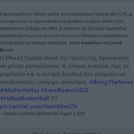
Η προετοιμασία της Εθνικής ομάδας για το Ευρωμπάσκετ ξεκίνησε χθες (1/8), με
τους παίκτες και το τεχνικό επιτελείο να φωνάζουν το πρώτο «Ελλάς» στην
προπόνηση που διεξήχθη στο ΟΑΚΑ. Οι ιθύνοντες της Ελληνικής Ομοσπονδίας
ανάρτησαν βίντεο με όσα έγιναν στο κλειστό των Ολυμπιακών εγκαταστάσεων
στην πρεμιέρα της επίσημης αγαπημένης.
Δείτε παρακάτω το σχετικό
βίντεο:
H Εθνική Ομάδα έκανε την πρώτη της προπόνηση
σε φόντο γαλανόλευκο. Κι όποιος πιστεύει πως το
χαμόγελο και η σκληρή δουλειά δεν μπορούν να
συνδυαστούν, υπάρχει απάντηση.
#BringTheNoise
#WinForHellas
#EuroBasket2022
#HellasBasketball
???
pic.twitter.com/HxeHjXnd7H
— Hellenic Basketball (@HellenicBF)
August 2, 2022