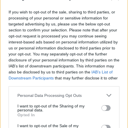
Φωτιά στη Βοιωτία: Καρέ-καρέ επιχείρηση
If you wish to opt-out of the sale, sharing to third parties, or
διάσωσης 254 πολιτών μέσω θαλάσσης από την
processing of your personal or sensitive information for
Πυροσβεστική
targeted advertising by us, please use the below opt-out
section to confirm your selection. Please note that after your
08.08.2026
opt-out request is processed you may continue seeing
interest-based ads based on personal information utilized by
us or personal information disclosed to third parties prior to
your opt-out. You may separately opt-out of the further
disclosure of your personal information by third parties on the
IAB’s list of downstream participants. This information may
also be disclosed by us to third parties on the
IAB’s List of
Downstream Participants
that may further disclose it to other
third parties.
Please note that this website/app uses one or more Google
Personal Data Processing Opt Outs
services and may gather and store information including but
not limited to your visit or usage behaviour. You may click to
I want to opt-out of the Sharing of my
personal data.
grant or deny consent to Google and its third-party tags to
Opted In
use your data for below specified purposes in below Google
Νέα αποχώρηση από το κόμμα Καρυστιανού –
consent section.
I want to opt-out of the Sale of my