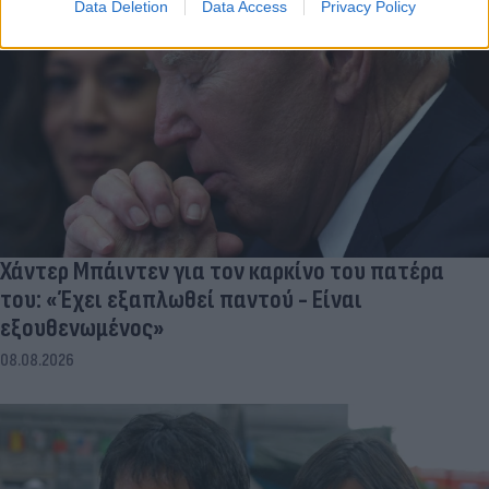
Data Deletion
Data Access
Privacy Policy
Χάντερ Μπάιντεν για τον καρκίνο του πατέρα
του: «Έχει εξαπλωθεί παντού - Είναι
εξουθενωμένος»
08.08.2026