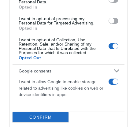
«Γίναμε μάρτυρες μιας εσωτερικής μετάλλαξης»
Personal Data.
Opted In
08.08.2026
I want to opt-out of processing my
Personal Data for Targeted Advertising.
Opted In
I want to opt-out of Collection, Use,
Retention, Sale, and/or Sharing of my
Personal Data that Is Unrelated with the
Purposes for which it was collected.
Opted Out
Google consents
I want to allow Google to enable storage
related to advertising like cookies on web or
device identifiers in apps.
Ταϊλάνδη: Η στιγμή που ο 14χρονος ανοίγει πυρ
σε σχολείο και προκαλεί μακελειό
CONFIRM
08.08.2026