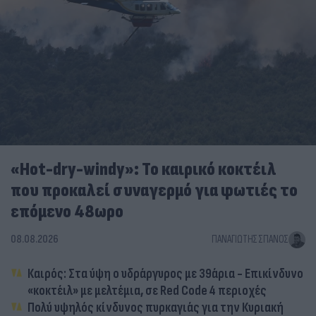
«Hot-dry-windy»: Το καιρικό κοκτέιλ
που προκαλεί συναγερμό για φωτιές το
επόμενο 48ωρο
08.08.2026
ΠΑΝΑΓΙΏΤΗΣ ΣΠΑΝΌΣ
Καιρός: Στα ύψη ο υδράργυρος με 39άρια - Επικίνδυνο
«κοκτέιλ» με μελτέμια, σε Red Code 4 περιοχές
Πολύ υψηλός κίνδυνος πυρκαγιάς για την Κυριακή