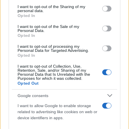
services and may gather and store information including but
μακροοικονομικής σταθερότητας και την ενίσχυση
not limited to your visit or usage behaviour. You may click to
I want to opt-out of the Sharing of my
personal data.
grant or deny consent to Google and its third-party tags to
της αναπτυξιακής δυναμικής.
Opted In
use your data for below specified purposes in below Google
consent section.
I want to opt-out of the Sale of my
Σύμφωνα με την Εισηγητική Έκθεση του
Personal Data.
Opted In
Προϋπολογισμού 2026, η ελληνική οικονομία
προβλέπεται να αναπτυχθεί με ρυθμό 2,4% το
I want to opt-out of processing my
Personal Data for Targeted Advertising.
2026, έναντι 2,2% το 2025, διατηρώντας σαφή
Opted In
υπεραπόδοση έναντι του μέσου όρου της
I want to opt-out of Collection, Use,
Ευρωζώνης. Ο αποπληθωριστής του ΑΕΠ (2,3%) και
Retention, Sale, and/or Sharing of my
Personal Data that Is Unrelated with the
ο πληθωρισμός (περίπου 2,2%) συγκλίνουν προς
Purposes for which it was collected.
Opted Out
επίπεδα συμβατά με τη σταθερότητα τιμών, ενώ η
ανεργία συνεχίζει την καθοδική της πορεία. Οι
Google consents
μακροοικονομικές παραδοχές του ΠΥ 2026
I want to allow Google to enable storage
χαρακτηρίζονται από συντηρητική προσέγγιση,
related to advertising like cookies on web or
χωρίς ενσωμάτωση σεναρίων υπεραπόδοσης, και
device identifiers in apps.
ευθυγραμμίζονται σε γενικές γραμμές με τις