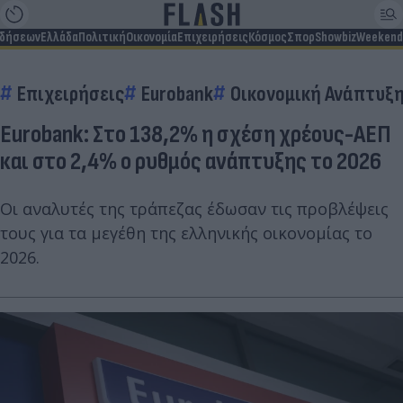
ιδήσεων
Ελλάδα
Πολιτική
Οικονομία
Επιχειρήσεις
Κόσμος
Σπορ
Showbiz
Weekend
Επιχειρήσεις
Eurobank
Οικονομική Ανάπτυξ
Εurobank: Στο 138,2% η σχέση χρέους-ΑΕΠ
και στο 2,4% ο ρυθμός ανάπτυξης το 2026
Οι αναλυτές της τράπεζας έδωσαν τις προβλέψεις
τους για τα μεγέθη της ελληνικής οικονομίας το
2026.