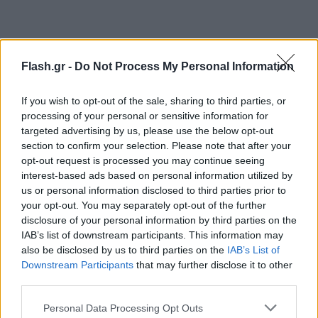
Flash.gr -
Do Not Process My Personal Information
Σύμφωνα με τις προβλέψεις του Διεθνούς
Νομισματικού Ταμείου (Οκτώβριος 2025), ο
If you wish to opt-out of the sale, sharing to third parties, or
processing of your personal or sensitive information for
ρυθμός ανάπτυξης της παγκόσμιας οικονομίας
targeted advertising by us, please use the below opt-out
εκτιμάται ότι θα διαμορφωθεί σε 3,2% το 2025 και
section to confirm your selection. Please note that after your
θα επιβραδυνθεί οριακά σε 3,1% το 2026,
opt-out request is processed you may continue seeing
αντανακλώντας τη σταδιακή εξασθένηση
interest-based ads based on personal information utilized by
us or personal information disclosed to third parties prior to
your opt-out. You may separately opt-out of the further
της δυναμικής σε βασικές οικονομίες και τη
disclosure of your personal information by third parties on the
IAB’s list of downstream participants. This information may
διατήρηση περιοριστικών χρηματοπιστωτικών
also be disclosed by us to third parties on the
IAB’s List of
συνθηκών. Υπό αυτές τις συνθήκες, οι κυβερνήσεις
Downstream Participants
that may further disclose it to other
καλούνται να προσαρμόσουν το μίγμα οικονομικής
third parties.
πολιτικής, με στόχο τον περιορισμό της
Please note that this website/app uses one or more Google
Personal Data Processing Opt Outs
αβεβαιότητας, τη διασφάλιση της