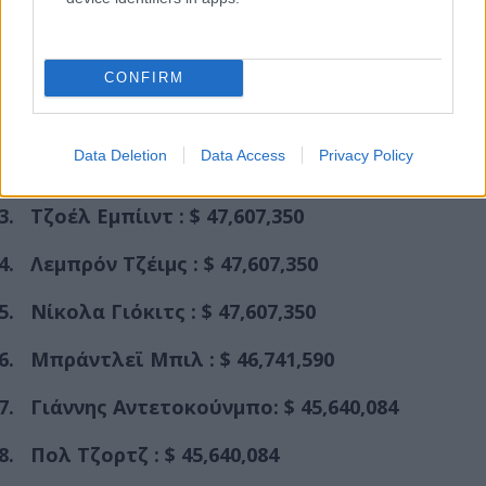
CONFIRM
Στέφεν Κάρι : $ 51,915,615
Data Deletion
Data Access
Privacy Policy
Κέβιν Ντουράντ : $ 47,649,433
Τζοέλ Εμπίιντ : $ 47,607,350
Λεμπρόν Τζέιμς : $ 47,607,350
Νίκολα Γιόκιτς : $ 47,607,350
Μπράντλεϊ Μπιλ : $ 46,741,590
Γιάννης Αντετοκούνμπο: $ 45,640,084
Πολ Τζορτζ : $ 45,640,084