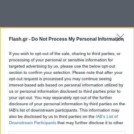
Flash.gr -
Do Not Process My Personal Information
Στη δεύτερη θέση βρίσκεται ο Κέβιν Ντουράντ ( $
If you wish to opt-out of the sale, sharing to third parties, or
47,649,433) ενώ στην τρίτη θέση είναι οι Τζοέλ
processing of your personal or sensitive information for
targeted advertising by us, please use the below opt-out
Εμπίιντ, Νίκολα Γιόκιτς και Λεμπρόν Τζέιμς με $
section to confirm your selection. Please note that after your
47,607,350.
opt-out request is processed you may continue seeing
interest-based ads based on personal information utilized by
us or personal information disclosed to third parties prior to
Πιο συγκεκριμένα η πρώτη δεκάδα έχει ως εξής:
your opt-out. You may separately opt-out of the further
disclosure of your personal information by third parties on the
IAB’s list of downstream participants. This information may
also be disclosed by us to third parties on the
IAB’s List of
Downstream Participants
that may further disclose it to other
third parties.