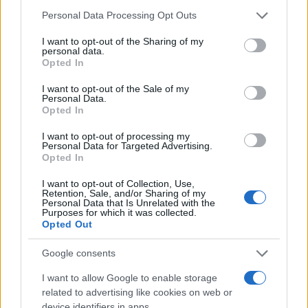
Please note that this website/app uses one or more Google
Personal Data Processing Opt Outs
services and may gather and store information including but
not limited to your visit or usage behaviour. You may click to
I want to opt-out of the Sharing of my
personal data.
grant or deny consent to Google and its third-party tags to
Opted In
use your data for below specified purposes in below Google
consent section.
I want to opt-out of the Sale of my
Personal Data.
Opted In
I want to opt-out of processing my
Personal Data for Targeted Advertising.
Opted In
I want to opt-out of Collection, Use,
Retention, Sale, and/or Sharing of my
Personal Data that Is Unrelated with the
Purposes for which it was collected.
Opted Out
Google consents
I want to allow Google to enable storage
related to advertising like cookies on web or
device identifiers in apps.