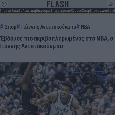
ιδήσεων
Ελλάδα
Πολιτική
Οικονομία
Επιχειρήσεις
Κόσμος
Σπορ
Showbiz
Weekend
Σπορ
Γιάννης Αντετοκούνμπο
NBA
Έβδομος πιο ακριβοπληρωμένος στο NBA, ο
Γιάννης Αντετοκούνμπο