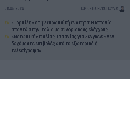
08.08.2026
ΓΙΏΡΓΟΣ ΓΕΩΡΓΑΚΌΠΟΥΛΟΣ
«Τορπίλη» στην ευρωπαϊκή ενότητα: Η Ισπανία
απαντά στην Ιταλία με συνοριακούς ελέγχους
«Μετωπική» Ιταλίας-Ισπανίας για Σένγκεν: «Δεν
δεχόμαστε επιβολές από το εξωτερικό ή
τελεσίγραφα»