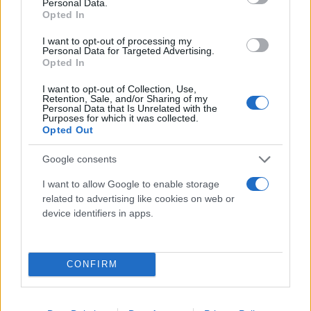
Personal Data.
abandoned tents, trash and human waste, video
Opted In
shows
https://t.co/eJ2NLBDEqv
I want to opt-out of processing my
— Daily Mail (@DailyMail)
June 1, 2026
Personal Data for Targeted Advertising.
Opted In
Το βουνό που έγινε προϊόν
I want to opt-out of Collection, Use,
Retention, Sale, and/or Sharing of my
Personal Data that Is Unrelated with the
Purposes for which it was collected.
Η εικόνα του Έβερεστ ως «τελικού προορισμού» για
Opted Out
όσους έχουν τα χρήματα, τον εξοπλισμό και μια
θέση σε οργανωμένη αποστολή έχει αλλάξει ριζικά
Google consents
τη φυσιογνωμία του βουνού. Εκεί όπου κάποτε η
I want to allow Google to enable storage
ανάβαση θεωρούνταν αποστολή ζωής για λίγους,
related to advertising like cookies on web or
σήμερα έχει μετατραπεί σε μια πανάκριβη, υψηλού
device identifiers in apps.
ρίσκου βιομηχανία εμπειρίας.
CONFIRM
Οι υποστηρικτές των μεγάλων αποστολών
απαντούν ότι ο συνωστισμός μπορεί να ελεγχθεί,