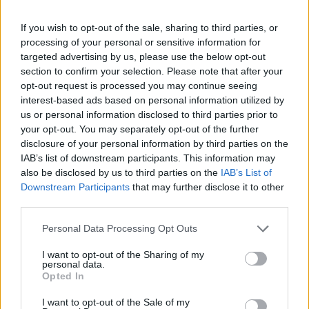
Έβερεστ κατέγραψε ιστορικά υψηλούς αριθμούς
If you wish to opt-out of the sale, sharing to third parties, or
αναβάσεων και αδειών. Μόνο μέσα σε μία ημέρα
processing of your personal or sensitive information for
του Μαΐου, 274 άνθρωποι έφτασαν στην κορυφή
targeted advertising by us, please use the below opt-out
από τη νεπαλέζικη πλευρά, αριθμός-ρεκόρ για τη
section to confirm your selection. Please note that after your
opt-out request is processed you may continue seeing
συγκεκριμένη διαδρομή,
σύμφωνα με το Reuters
.
interest-based ads based on personal information utilized by
us or personal information disclosed to third parties prior to
Το προηγούμενο ρεκόρ από τη νότια πλευρά είχε
your opt-out. You may separately opt-out of the further
disclosure of your personal information by third parties on the
σημειωθεί το 2019, όταν 223 ορειβάτες είχαν
IAB’s list of downstream participants. This information may
πατήσει στην κορυφή μέσα σε μία ημέρα. Φέτος, οι
also be disclosed by us to third parties on the
IAB’s List of
άδειες που εκδόθηκαν από το Νεπάλ για το
Downstream Participants
that may further disclose it to other
third parties.
Έβερεστ έφτασαν τις 494, επίσης αριθμός-ρεκόρ, με
το κόστος κάθε άδειας να ανέρχεται στα 15.000
Please note that this website/app uses one or more Google
Personal Data Processing Opt Outs
services and may gather and store information including but
δολάρια.
not limited to your visit or usage behaviour. You may click to
I want to opt-out of the Sharing of my
personal data.
grant or deny consent to Google and its third-party tags to
Opted In
The garbage bin at the top of the world: Mount
use your data for below specified purposes in below Google
consent section.
Everest's highest campsite is littered with
I want to opt-out of the Sale of my