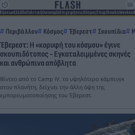
ιδήσεων
Ελλάδα
Πολιτική
Οικονομία
Επιχειρήσεις
Κόσμος
Σπορ
Showbiz
Weekend
Περιβάλλον
Κόσμος
Έβερεστ
Σκουπίδια
Μ
Έβερεστ: Η «κορυφή του κόσμου» έγινε
σκουπιδότοπος - Εγκαταλειμμένες σκηνές
και ανθρώπινα απόβλητα
Βίντεο από το Camp IV, το υψηλότερο κάμπινγκ
στον πλανήτη, δείχνει την άλλη όψη της
εμπορευματοποίησης του Έβερεστ.