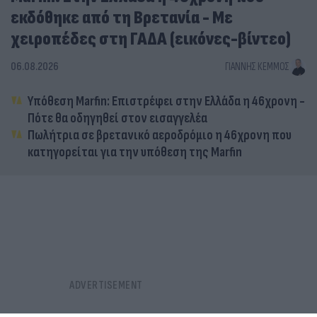
εκδόθηκε από τη Βρετανία - Με
χειροπέδες στη ΓΑΔΑ (εικόνες-βίντεο)
06.08.2026
ΓΙΆΝΝΗΣ ΚΈΜΜΟΣ
Υπόθεση Marfin: Επιστρέφει στην Ελλάδα η 46χρονη -
Πότε θα οδηγηθεί στον εισαγγελέα
Πωλήτρια σε βρετανικό αεροδρόμιο η 46χρονη που
κατηγορείται για την υπόθεση της Marfin