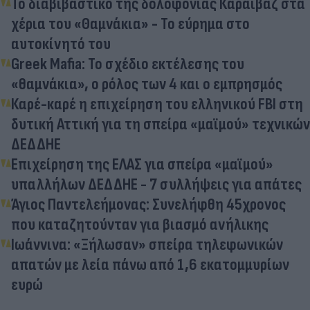
Το διαβιβαστικό της δολοφονίας Καραϊβάζ στα
χέρια του «Θαμνάκια» - Το εύρημα στο
αυτοκίνητό του
Greek Mafia: Το σχέδιο εκτέλεσης του
«θαμνάκια», ο ρόλος των 4 και ο εμπρησμός
Καρέ-καρέ η επιχείρηση του ελληνικού FBI στη
δυτική Αττική για τη σπείρα «μαϊμού» τεχνικών
ΔΕΔΔΗΕ
Επιχείρηση της ΕΛΑΣ για σπείρα «μαϊμού»
υπαλλήλων ΔΕΔΔΗΕ - 7 συλλήψεις για απάτες
Άγιος Παντελεήμονας: Συνελήφθη 45χρονος
που καταζητούνταν για βιασμό ανήλικης
Ιωάννινα: «Ξήλωσαν» σπείρα τηλεφωνικών
απατών με λεία πάνω από 1,6 εκατομμυρίων
ευρώ