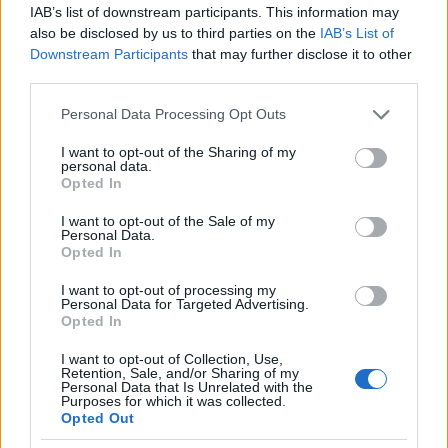
IAB’s list of downstream participants. This information may
also be disclosed by us to third parties on the
IAB’s List of
Ο ρόλος των τσιλιαδόρων
Downstream Participants
that may further disclose it to other
third parties.
Προκειμένου να δυσχεράνουν τον εντοπισμό και
Please note that this website/app uses one or more Google
Personal Data Processing Opt Outs
τη σύλληψή τους, μέλη υποομάδας (τσιλιαδόροι)
services and may gather and store information including but
not limited to your visit or usage behaviour. You may click to
I want to opt-out of the Sharing of my
παρέμεναν στα «επιχειρησιακά» αυτοκίνητα με
personal data.
grant or deny consent to Google and its third-party tags to
σκοπό να ειδοποιήσουν τους συνεργούς τους σε
Opted In
use your data for below specified purposes in below Google
περίπτωση που αντιλαμβάνονταν την εμφάνιση
consent section.
I want to opt-out of the Sale of my
Personal Data.
αστυνομικών δυνάμεων.
Opted In
I want to opt-out of processing my
Τα μέλη της «ομάδας τηλεφωνικής προσέγγισης»
Personal Data for Targeted Advertising.
διατηρούσαν τα θύματα σε συνεχή τηλεφωνική
Opted In
επικοινωνία, μέχρις ότου η «επιχειρησιακή ομάδα
I want to opt-out of Collection, Use,
πεδίου» μεταβεί στην οικία και αποσπάσει τα
Retention, Sale, and/or Sharing of my
Personal Data that Is Unrelated with the
χρυσαφικά, τα τιμαλφή και τα χρηματικά ποσά,
Purposes for which it was collected.
Opted Out
ώστε τα θύματα να μην έρθουν σε οπτική επαφή με