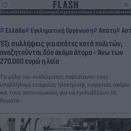
ιδήσεων
Ελλάδα
Πολιτική
Οικονομία
Επιχειρήσεις
Κόσμος
Σπορ
Showbiz
Weekend
Ελλάδα
Εγκληματική Οργάνωση
Απάτη
Αστ
Έξι συλλήψεις για απάτες κατά πολιτών,
αναζητούνται δύο ακόμα άτομα - Άνω των
270.000 ευρώ η λεία
Τα μέλη του κυκλώματος παρίσταναν τους
υπαλλήλους εταιρείας ηλεκτρικής ενέργειας ακόμα
και τους αστυνομικούς για να εγκλωβίζουν τα
θύματα.