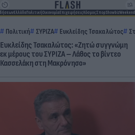
ιδήσεων
Ελλάδα
Πολιτική
Οικονομία
Επιχειρήσεις
Κόσμος
Σπορ
Showbiz
Weekend
Πολιτική
ΣΥΡΙΖΑ
Ευκλείδης Τσακαλώτος
Σ
Ευκλείδης Τσακαλώτος: «Ζητώ συγγνώμη
εκ μέρους του ΣΥΡΙΖΑ – Λάθος το βίντεο
Κασσελάκη στη Μακρόνησο»