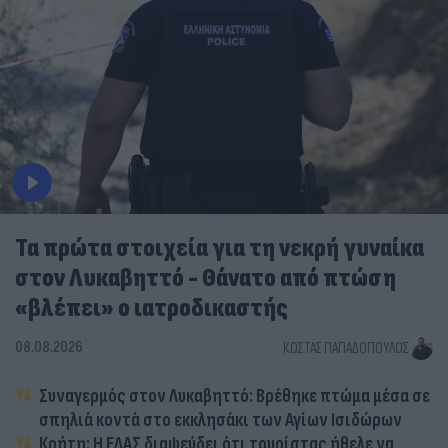
Τα πρώτα στοιχεία για τη νεκρή γυναίκα
στον Λυκαβηττό - Θάνατο από πτώση
«βλέπει» ο ιατροδικαστής
08.08.2026
ΚΏΣΤΑΣ ΠΑΠΑΔΌΠΟΥΛΟΣ
Συναγερμός στον Λυκαβηττό: Βρέθηκε πτώμα μέσα σε
σπηλιά κοντά στο εκκλησάκι των Αγίων Ισιδώρων
Κρήτη: Η ΕΛΑΣ διαψεύδει ότι τουρίστας ήθελε να