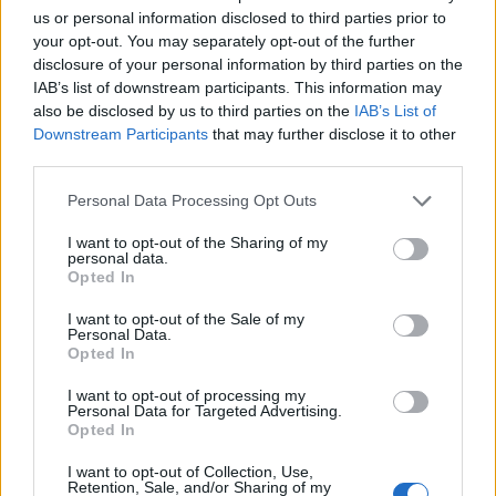
Άμεση ήταν η επέμβαση των πυροσβεστικών
us or personal information disclosed to third parties prior to
δυνάμεων της Καρύστου και των εθελοντών που
your opt-out. You may separately opt-out of the further
disclosure of your personal information by third parties on the
έθεσαν την φωτιά γρήγορα υπό έλεγχο.
IAB’s list of downstream participants. This information may
also be disclosed by us to third parties on the
IAB’s List of
Ωστόσο στο σημείο παραμένουν ισχυρές δυνάμεις
Downstream Participants
that may further disclose it to other
third parties.
της πυροσβεστικής για τυχόν αναζωπυρώσεις
καθώς οι άνεμοι που πνέουν στην περιοχή είναι
Please note that this website/app uses one or more Google
Personal Data Processing Opt Outs
services and may gather and store information including but
ιδιαίτερα ισχυροί.
not limited to your visit or usage behaviour. You may click to
I want to opt-out of the Sharing of my
personal data.
grant or deny consent to Google and its third-party tags to
Opted In
use your data for below specified purposes in below Google
consent section.
I want to opt-out of the Sale of my
Personal Data.
Opted In
I want to opt-out of processing my
Personal Data for Targeted Advertising.
Opted In
I want to opt-out of Collection, Use,
Retention, Sale, and/or Sharing of my