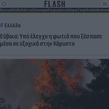
ιδήσεων
Ελλάδα
Πολιτική
Οικονομία
Επιχειρήσεις
Κόσμος
Σπορ
Showbiz
Weekend
Ελλάδα
Εύβοια: Υπό έλεγχο η φωτιά που ξέσπασε
μέσα σε εξοχικά στην Κάρυστο