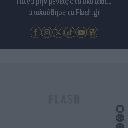
Για να μην μένεις στο σκοτάδι...
ακολούθησε το Flash.gr