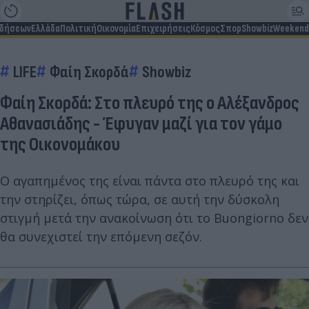
ιδήσεων
Ελλάδα
Πολιτική
Οικονομία
Επιχειρήσεις
Κόσμος
Σπορ
Showbiz
Weekend
LIFE
Φαίη Σκορδά
Showbiz
Φαίη Σκορδά: Στο πλευρό της ο Αλέξανδρος
Αθανασιάδης - Έφυγαν μαζί για τον γάμο
της Οικονομάκου
Ο αγαπημένος της είναι πάντα στο πλευρό της και
την στηρίζει, όπως τώρα, σε αυτή την δύσκολη
στιγμή μετά την ανακοίνωση ότι το Buongiorno δεν
θα συνεχιστεί την επόμενη σεζόν.