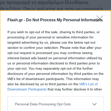
με προορισμό το αεροδρόμιο Ελευθέριος
Βενιζέλος. Όπως φαίνεται και στην φωτογραφία,
στο πίσω κάθισμα υπήρχαν βαλίτσες, μιας και το
Flash.gr -
Do Not Process My Personal Information
ζευγάρι θα ταξιδέψει για Πάρο, όπου είναι
καλεσμένοι στο τριήμερο γαμήλιο γλέντι της
If you wish to opt-out of the sale, sharing to third parties, or
Αθηνάς Οικονομάκου και του Μπρούνο Τσερέλα.
processing of your personal or sensitive information for
targeted advertising by us, please use the below opt-out
section to confirm your selection. Please note that after your
opt-out request is processed you may continue seeing
interest-based ads based on personal information utilized by
us or personal information disclosed to third parties prior to
your opt-out. You may separately opt-out of the further
disclosure of your personal information by third parties on the
IAB’s list of downstream participants. This information may
also be disclosed by us to third parties on the
IAB’s List of
Downstream Participants
that may further disclose it to other
third parties.
Please note that this website/app uses one or more Google
Personal Data Processing Opt Outs
services and may gather and store information including but