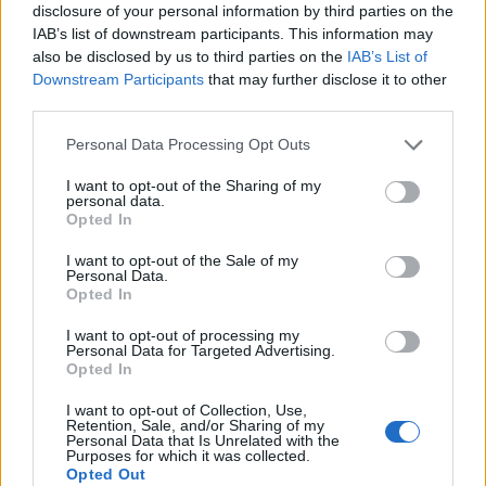
disclosure of your personal information by third parties on the
IAB’s list of downstream participants. This information may
also be disclosed by us to third parties on the
IAB’s List of
Downstream Participants
that may further disclose it to other
third parties.
Please note that this website/app uses one or more Google
Personal Data Processing Opt Outs
services and may gather and store information including but
not limited to your visit or usage behaviour. You may click to
I want to opt-out of the Sharing of my
personal data.
grant or deny consent to Google and its third-party tags to
Ύστερα από έρευνες και αξιοποίηση πληροφοριών,
Opted In
use your data for below specified purposes in below Google
οι αστυνομικοί κατάφεραν να εντοπίσουν τους
consent section.
I want to opt-out of the Sale of my
υπόπτους και τους προσάγουν στο Τμήμα
Personal Data.
Opted In
Ασφαλείας Περιστερίου, όπου αναγνωρίστηκαν ως
δράστες της επίθεσης.
I want to opt-out of processing my
Personal Data for Targeted Advertising.
Opted In
Στο σημείο της συμπλοκής βρέθηκαν και
I want to opt-out of Collection, Use,
κατασχέθηκαν, ένα ρολόι μεγάλης αξίας, ένα
Retention, Sale, and/or Sharing of my
Personal Data that Is Unrelated with the
μενταγιόν, δύο κάλυκες πυροβόλου όπλου και τρία
Purposes for which it was collected.
Opted Out
κέρματα.