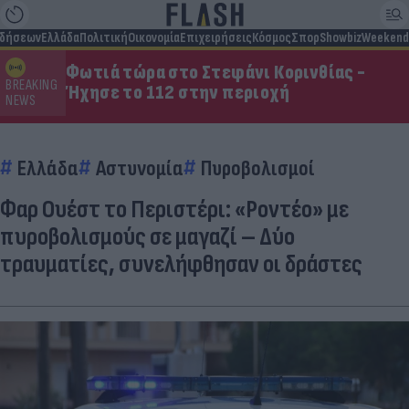
ιδήσεων
Ελλάδα
Πολιτική
Οικονομία
Επιχειρήσεις
Κόσμος
Σπορ
Showbiz
Weekend
Φωτιά τώρα στο Στεφάνι Κορινθίας -
BREAKING
Ήχησε το 112 στην περιοχή
NEWS
Ελλάδα
Αστυνομία
Πυροβολισμοί
Φαρ Ουέστ το Περιστέρι: «Ροντέο» με
πυροβολισμούς σε μαγαζί – Δύο
τραυματίες, συνελήφθησαν οι δράστες