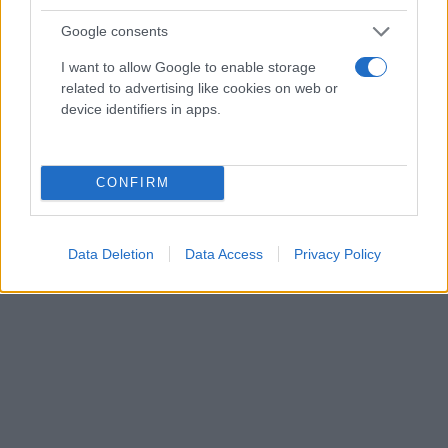
Google consents
Συλληφθέντες, με την δικογραφία που
I want to allow Google to enable storage
σχηματίστηκε σε βάρος τους, οδηγούνται στην
related to advertising like cookies on web or
αρμόδια εισαγγελική Αρχή.
device identifiers in apps.
CONFIRM
Data Deletion
Data Access
Privacy Policy