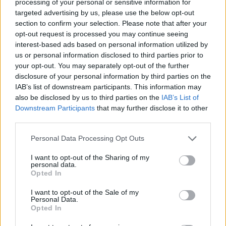
processing of your personal or sensitive information for
targeted advertising by us, please use the below opt-out
section to confirm your selection. Please note that after your
opt-out request is processed you may continue seeing
interest-based ads based on personal information utilized by
us or personal information disclosed to third parties prior to
your opt-out. You may separately opt-out of the further
disclosure of your personal information by third parties on the
IAB’s list of downstream participants. This information may
also be disclosed by us to third parties on the
IAB’s List of
Downstream Participants
that may further disclose it to other
third parties.
«Ζήτησα 40 χιλιάδες ευρώ από τον Φεντερίκο Γκάτι.
Please note that this website/app uses one or more Google
Personal Data Processing Opt Outs
Του είπα ότι τα χρειαζόμουν ώστε να αγοράσω ένα
services and may gather and store information including but
not limited to your visit or usage behaviour. You may click to
I want to opt-out of the Sharing of my
ρολόι, οπότε ακόμη δεν του τα έχω επιστρέψει.
personal data.
grant or deny consent to Google and its third-party tags to
Opted In
use your data for below specified purposes in below Google
Τους λογαριασμούς μου, τους χειρίζεται η μητέρα
consent section.
I want to opt-out of the Sale of my
Personal Data.
μου. Έπειτα, ο Ντραγκούσιν μου δάνεισε άλλες 40
Opted In
χιλιάδες ευρώ, τα οποία επίσης δεν έχω