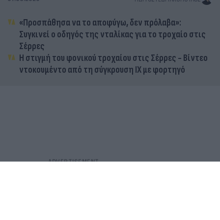
«Προσπάθησα να το αποφύγω, δεν πρόλαβα»:
Συγκινεί ο οδηγός της νταλίκας για το τροχαίο στις
Σέρρες
Η στιγμή του φονικού τροχαίου στις Σέρρες - Βίντεο
ντοκουμέντο από τη σύγκρουση ΙΧ με φορτηγό