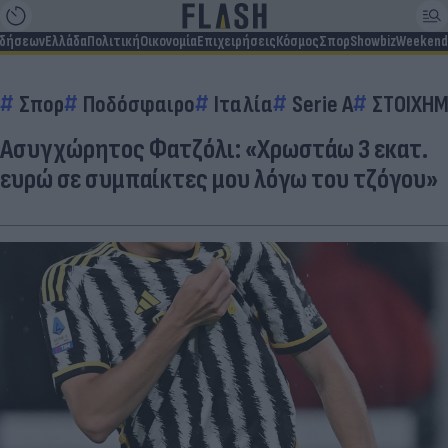
ιδήσεων
Ελλάδα
Πολιτική
Οικονομία
Επιχειρήσεις
Κόσμος
Σπορ
Showbiz
Weekend
Σπορ
Ποδόσφαιρο
Ιταλία
Serie A
ΣΤΟΙΧΗ
Ασυγχώρητος Φατζόλι: «Χρωστάω 3 εκατ.
ευρώ σε συμπαίκτες μου λόγω του τζόγου»