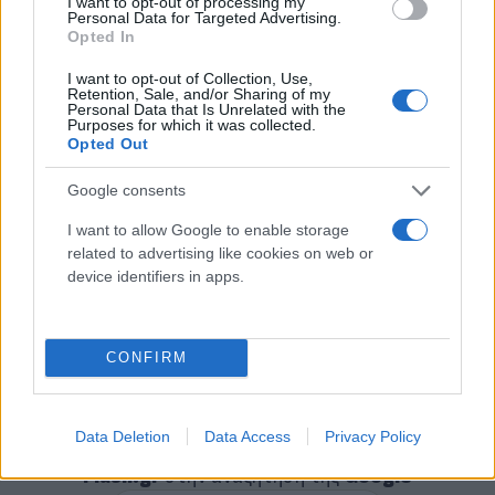
I want to opt-out of processing my
επιστρέψει… Το χρέος μου είχε φτάσει τα 3 εκατ.
Personal Data for Targeted Advertising.
Opted In
ευρώ (!) και έλαβα απειλές, όπως ‘’θα σου σπάσω τα
πόδια’’».
I want to opt-out of Collection, Use,
Retention, Sale, and/or Sharing of my
Personal Data that Is Unrelated with the
Purposes for which it was collected.
🗣️ Nicolo Fagioli on his betting addiction: "I asked
Opted Out
Gatti for €40k, I told him I need it to buy a watch,
Google consents
but I still have to pay him back.
I want to allow Google to enable storage
My accounts were controlled by my mother. Then
related to advertising like cookies on web or
device identifiers in apps.
Dragusin lent me another €40k which I also have to
pay back... My debt was around €3m,…
pic.twitter.com/XjGLgU5VfN
CONFIRM
— Transfer News Live (@DeadlineDayLive)
October 18, 2023
Data Deletion
Data Access
Privacy Policy
Κάνε κλικ και δες περισσότερο
Flash.gr
στην αναζήτηση της
Google