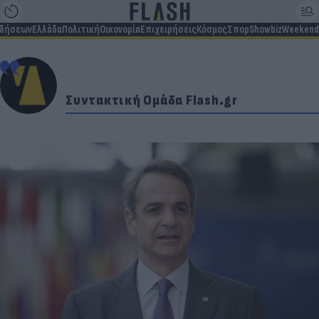
ιδήσεων
Ελλάδα
Πολιτική
Οικονομία
Επιχειρήσεις
Κόσμος
Σπορ
Showbiz
Weekend
Συντακτική Ομάδα Flash.gr