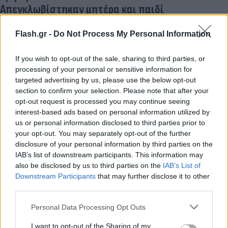
Απεγκλωβίστηκαν μητέρα και παιδί
27.10.2023 15:41
Flash.gr -
Do Not Process My Personal Information
If you wish to opt-out of the sale, sharing to third parties, or
processing of your personal or sensitive information for
targeted advertising by us, please use the below opt-out
section to confirm your selection. Please note that after your
opt-out request is processed you may continue seeing
interest-based ads based on personal information utilized by
us or personal information disclosed to third parties prior to
your opt-out. You may separately opt-out of the further
disclosure of your personal information by third parties on the
IAB’s list of downstream participants. This information may
Πλήγμα στην Παρτιζάν, τραυματίστηκε ο Κέβιν
also be disclosed by us to third parties on the
IAB’s List of
Πάντερ
Downstream Participants
that may further disclose it to other
third parties.
27.10.2023 15:30
Please note that this website/app uses one or more Google
Personal Data Processing Opt Outs
services and may gather and store information including but
not limited to your visit or usage behaviour. You may click to
I want to opt-out of the Sharing of my