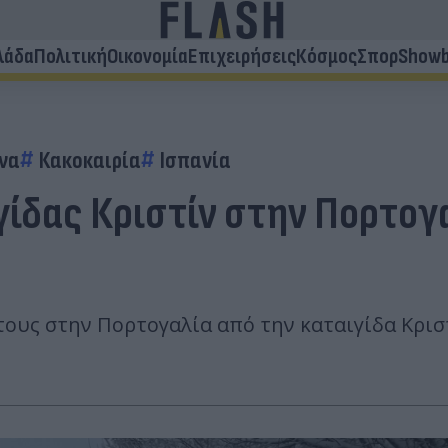
λάδα
Πολιτική
Οικονομία
Επιχειρήσεις
Κόσμος
Σπορ
Showb
ενα
Κακοκαιρία
Ισπανία
γίδας Κριστίν στην Πορτογ
ους στην Πορτογαλία από την καταιγίδα Κρισ