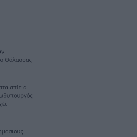
ων
το Θάλασσας
στα σπίτια
πρωθυπουργός
χές
δημόσιους