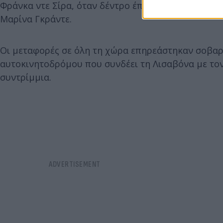
Φράνκα ντε Σίρα, όταν δέντρο έπεσε πάνω στο αυτ
Μαρίνα Γκράντε.
Οι μεταφορές σε όλη τη χώρα επηρεάστηκαν σοβα
αυτοκινητοδρόμου που συνδέει τη Λισαβόνα με τον
συντρίμμια.