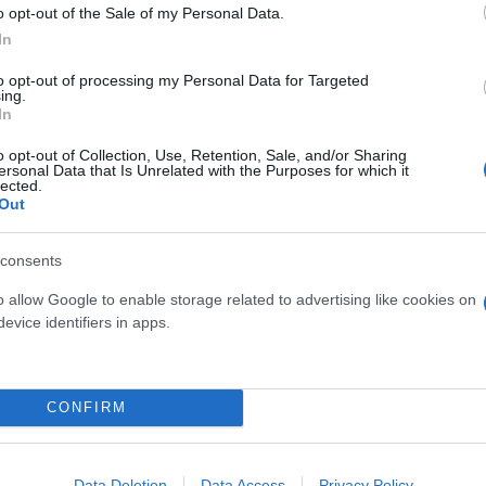
o opt-out of the Sale of my Personal Data.
00,000 residents across central and northern
#Portu
In
ead destruction. The storm toppled trees, damag
to opt-out of processing my Personal Data for Targeted
…
pic.twitter.com/IGD96iYGC7
ing.
In
o opt-out of Collection, Use, Retention, Sale, and/or Sharing
ersonal Data that Is Unrelated with the Purposes for which it
lected.
άδες – Αποκλεισμοί σε δρόμους
Out
consents
o allow Google to enable storage related to advertising like cookies on
 ηλεκτρικό ρεύμα την Τετάρτη, σύμφωνα με τον δια
evice identifiers in apps.
 (ANEPC) επιβεβαίωσε ότι τρεις από τους θανάτους
 από τις πλέον πληγείσες.
CONFIRM
 χτυπήθηκε από μεταλλική λαμαρίνα, ενώ ένας ακό
έσα ενημέρωσης ανέφεραν επίσης τον θάνατο άνδρα
Data Deletion
Data Access
Privacy Policy