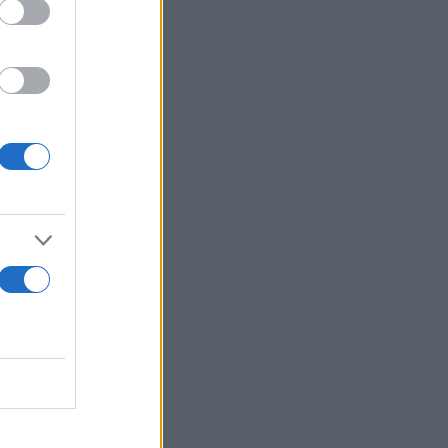
gal
were left
ed homes,
 και
χειριστή του
μη
 στη Βίλα