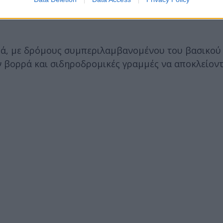
οκίνητό του, καθώς και έναν ακόμη θάνατο στην πε
ρά, με δρόμους συμπεριλαμβανομένου του βασικού
 βορρά και σιδηροδρομικές γραμμές να αποκλείοντ