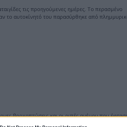
αταιγίδες τις προηγούμενες ημέρες. Το περασμένο
ταν το αυτοκίνητό του παρασύρθηκε από πλημμυρικ
τονες βροχοπτώσεις και οι ριπές ανέμου που έφτασ
 καιρικά περιστατικά σε όλη τη χώρα. Αρκετοί άνθ