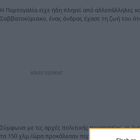
Η Πορτογαλία είχε ήδη πληγεί από αλλεπάλληλες κ
Σαββατοκύριακο, ένας άνδρας έχασε τη ζωή του ό
Σύμφωνα με τις αρχές πολιτικής προστασίας, οι έν
τα 150 χλμ./ώρα προκάλεσαν περισσότερα από 3.000