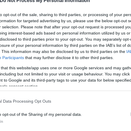
Do Not Process My Personal Information
ών.
to opt-out of the sale, sharing to third parties, or processing of your per
formation for targeted advertising by us, please use the below opt-out s
ική βάση Μόντε Ρεάλ στη Λεϊρία, όπου οι ριπές έφ
r selection. Please note that after your opt-out request is processed y
ούθησης. Αξιωματούχοι εκτιμούν ότι το σημείο αυ
eing interest-based ads based on personal information utilized by us or
 Πορτογαλία.
disclosed to third parties prior to your opt-out. You may separately opt-
losure of your personal information by third parties on the IAB’s list of
. This information may also be disclosed by us to third parties on the
IA
Participants
that may further disclose it to other third parties.
 that this website/app uses one or more Google services and may gath
including but not limited to your visit or usage behaviour. You may click 
 to Google and its third-party tags to use your data for below specifi
ogle consent section.
l Data Processing Opt Outs
o opt-out of the Sharing of my personal data.
In