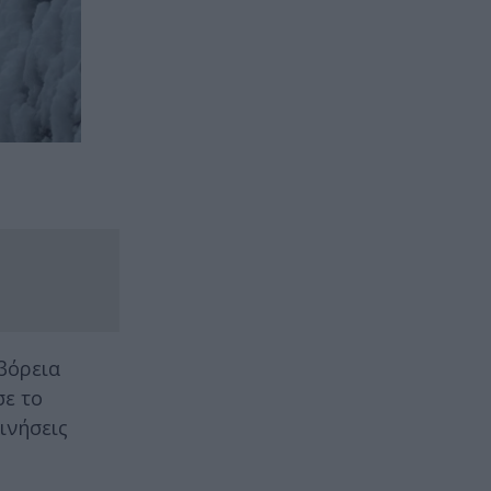
βόρεια
σε το
ινήσεις