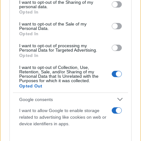
not limited to your visit or usage behaviour. You may click to
I want to opt-out of the Sharing of my
personal data.
grant or deny consent to Google and its third-party tags to
Opted In
use your data for below specified purposes in below Google
consent section.
I want to opt-out of the Sale of my
Personal Data.
Opted In
I want to opt-out of processing my
Personal Data for Targeted Advertising.
Opted In
I want to opt-out of Collection, Use,
Retention, Sale, and/or Sharing of my
Personal Data that Is Unrelated with the
Purposes for which it was collected.
Opted Out
Google consents
I want to allow Google to enable storage
Για τις δηλώσεις φόρου εισοδήματος νομικών
related to advertising like cookies on web or
device identifiers in apps.
προσώπων που υποβλήθηκαν έως και την
30/8/2022, ο φόρος καταβάλλεται εμπρόθεσμα