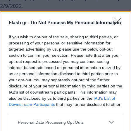
2/9/2022.
Επισημαίνεται, ότι ο φόρος αυτός πρέπει να
Flash.gr -
Do Not Process My Personal Information
καταβληθεί αποκλειστικά μέσω web banking και
If you wish to opt-out of the sale, sharing to third parties, or
όχι μέσω κάρτας ή συστήματος πληρωμών IRIS.
processing of your personal or sensitive information for
targeted advertising by us, please use the below opt-out
section to confirm your selection. Please note that after your
opt-out request is processed you may continue seeing
interest-based ads based on personal information utilized by
us or personal information disclosed to third parties prior to
your opt-out. You may separately opt-out of the further
disclosure of your personal information by third parties on the
IAB’s list of downstream participants. This information may
also be disclosed by us to third parties on the
IAB’s List of
Downstream Participants
that may further disclose it to other
third parties.
Please note that this website/app uses one or more Google
Personal Data Processing Opt Outs
services and may gather and store information including but