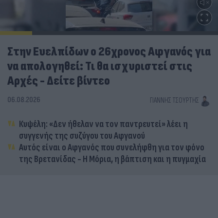
Στην Ευελπίδων ο 26χρονος Αφγανός για
να απολογηθεί: Τι θα ισχυριστεί στις
Αρχές - Δείτε βίντεο
06.08.2026
ΓΙΆΝΝΗΣ ΤΣΟΎΡΤΗΣ
Κυψέλη: «Δεν ήθελαν να τον παντρευτεί» λέει η
συγγενής της συζύγου του Αφγανού
Αυτός είναι ο Αφγανός που συνελήφθη για τον φόνο
της Βρετανίδας - Η Μόρια, η βάπτιση και η πυγμαχία