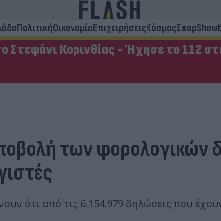
λάδα
Πολιτική
Οικονομία
Επιχειρήσεις
Κόσμος
Σπορ
Showb
ο Στεφάνι Κορινθίας - Ήχησε το 112 σ
υποβολή των φορολογικών 
γιστές
χνουν ότι από τις 6.154.979 δηλώσεις που έχο