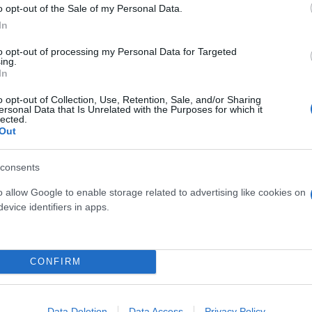
o opt-out of the Sale of my Personal Data.
.
In
to opt-out of processing my Personal Data for Targeted
ροβλέπεται παράταση χωρίς πρόστιμα, για σοβαρού
ing.
ε την απαραίτητη προσκόμιση αποδεικτικών εγγράφω
In
προθεσμία μπορεί να μετατεθεί σημαντικά, αναλόγω
o opt-out of Collection, Use, Retention, Sale, and/or Sharing
ersonal Data that Is Unrelated with the Purposes for which it
lected.
Out
τήρηση της προθεσμίας αποτελεί στόχο τόσο του υ
ια παράταση δεν έχουν ακόμα καταλαγιάσει. Η τελικ
consents
ληκτικής ημερομηνίας, φαίνεται πως παραμένει ανοι
o allow Google to enable storage related to advertising like cookies on
ξέλιξη των καταστάσεων στα συστήματα και την απο
evice identifiers in apps.
αι η ολοκλήρωση της διαδικασίας, με ασφάλεια και
CONFIRM
σει πριν τα μεσάνυχτα της 15ης Ιουλίου.
Data Deletion
Data Access
Privacy Policy