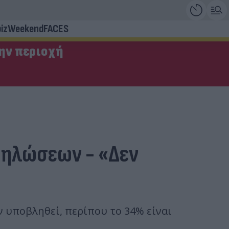
iz
Weekend
FACES
την περιοχή
δηλώσεων - «Δεν
υν υποβληθεί, περίπου το 34% είναι