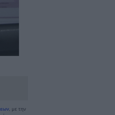
σεων
, με την