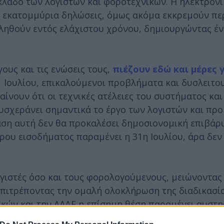
 κλάδο των λογιστών και φοροτεχνικών. Η ηλεκτρον
1 εκατομμύρια δηλώσεις, όμως ακόμα εκκρεμούν πε
βληθούν εντός ελάχιστου χρόνου, δημιουργώντας έ
ους και τις ενώσεις τους,
πιέζουν εδώ και μέρες 
1 Ιουλίου, επικαλούμενοι προβλήματα και δυσλειτο
νουν ότι οι τεχνικές ατέλειες του συστήματος και
δυσχεράνει σημαντικά το έργο των λογιστών και πρ
αση αυτή δεν θα προκαλέσει δημοσιονομική επιβάρ
ου εισοδήματος παραμένει η 31η Ιουλίου, άρα δεν
ογιστές όσο και τους φορολογούμενους, μειώνοντας 
πιτρέποντας την ομαλή ολοκλήρωση της διαδικασί
κών και την ΑΑΔΕ η επίσημη θέση παραμένει αυστη
 καθιερωθεί σταθερό και αμετάβλητο χρονοδιάγραμμ