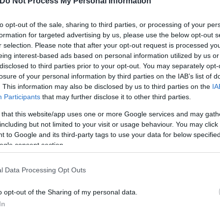
Do Not Process My Personal Information
ήγει τα μεσάνυχτα της Τρίτης 15 Ιουλίου και όλα δ
to opt-out of the sale, sharing to third parties, or processing of your per
formation for targeted advertising by us, please use the below opt-out s
ορολογούμενοι και οι λογιστές πρέπει να υποβάλλο
r selection. Please note that after your opt-out request is processed y
eing interest-based ads based on personal information utilized by us or
υμπεριλαμβανομένων και των Σαββατοκύριακων, γεγ
disclosed to third parties prior to your opt-out. You may separately opt-
. Ταυτόχρονα, οι καθυστερήσεις και τα τεχνικά πρ
losure of your personal information by third parties on the IAB’s list of
lawback από τον ΕΟΠΥΥ, δυσχεραίνουν τη διαδικασ
. This information may also be disclosed by us to third parties on the
IA
Participants
that may further disclose it to other third parties.
ή δραστηριότητα ή εκπροσωπούν νομικά πρόσωπα.
 that this website/app uses one or more Google services and may gath
including but not limited to your visit or usage behaviour. You may click 
προβλήματα, προβλέπεται η δυνατότητα χειρόγραφ
 to Google and its third-party tags to use your data for below specifi
στην πλατφόρμα myAADE
για φυσικά πρόσωπα, ενώ
ogle consent section.
 εντός 10 εργάσιμων ημερών μετά την καταληκτικ
επικοινωνίας με την αρμόδια υπηρεσία της ΑΑΔΕ.
l Data Processing Opt Outs
 ότι από τις 6.154.979 δηλώσεις που έχουν υποβληθε
o opt-out of the Sharing of my personal data.
In
 το 22% πιστωτικές με μέση επιστροφή 375 ευρώ και
υν να υποβληθούν και η πίεση για την έγκαιρη τακ