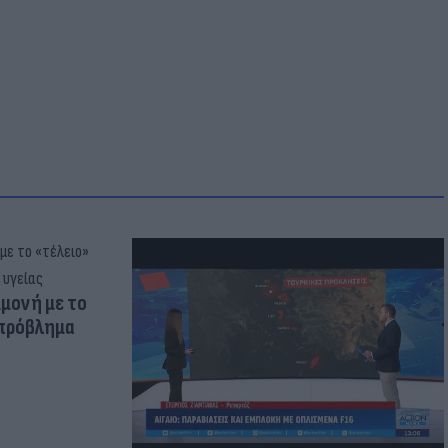
μμονή με το
 πρόβλημα