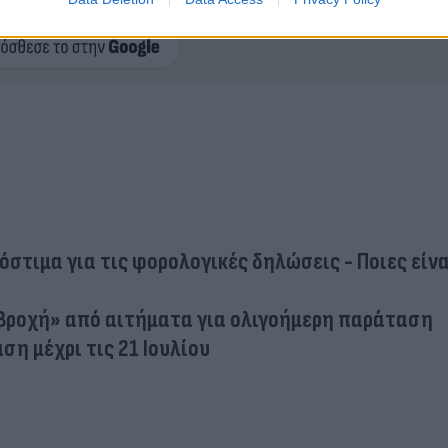
ερο
Flash.gr
στην αναζήτηση της
Google
στιμα για τις φορολογικές δηλώσεις - Ποιες είνα
Βροχή» από αιτήματα για ολιγοήμερη παράταση
η μέχρι τις 21 Ιουλίου