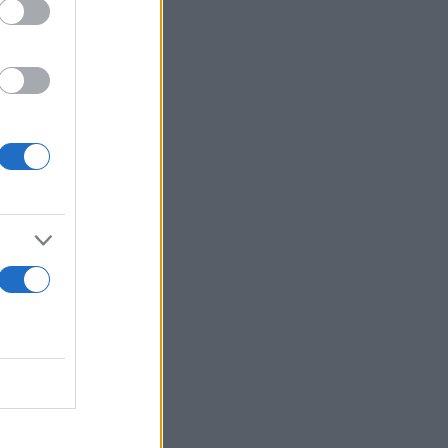
ς λόγους
ν και
ς της
πουργείου
ή απόφαση,
χτή και θα
δοτικότητα
 ομαλότητα,