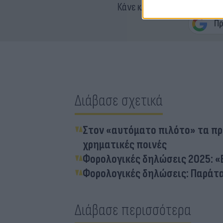
Κάνε κλικ και δες περισσότ
Διάβασε σχετικά
Στον «αυτόματο πιλότο» τα πρό
χρηματικές ποινές
Φορολογικές δηλώσεις 2025: «
Φορολογικές δηλώσεις: Παράτασ
Διάβασε περισσότερα