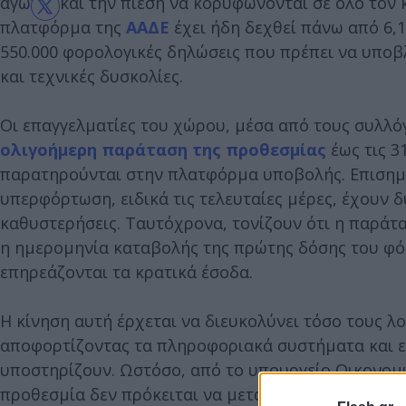
αγωνία και την πίεση να κορυφώνονται σε όλο τον
πλατφόρμα της
ΑΑΔΕ
έχει ήδη δεχθεί πάνω από 6,
550.000 φορολογικές δηλώσεις που πρέπει να υπο
και τεχνικές δυσκολίες.
Οι επαγγελματίες του χώρου, μέσα από τους συλλόγ
ολιγοήμερη παράταση της προθεσμίας
έως τις 3
παρατηρούνται στην πλατφόρμα υποβολής. Επισημαί
υπερφόρτωση, ειδικά τις τελευταίες μέρες, έχουν 
καθυστερήσεις. Ταυτόχρονα, τονίζουν ότι η παράτ
η ημερομηνία καταβολής της πρώτης δόσης του φόρ
επηρεάζονται τα κρατικά έσοδα.
Η κίνηση αυτή έρχεται να διευκολύνει τόσο τους λ
αποφορτίζοντας τα πληροφοριακά συστήματα και ε
υποστηρίζουν. Ωστόσο, από το υπουργείο Οικονομι
προθεσμία δεν πρόκειται να μετατεθεί, καθώς έχει