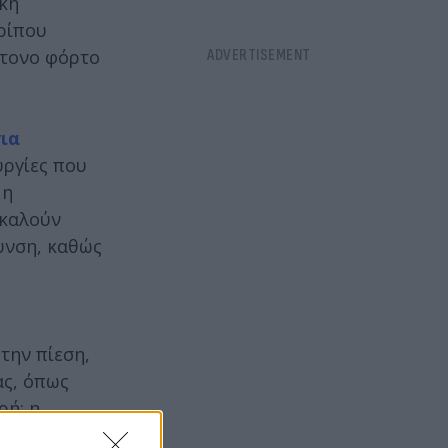
ική
ρίπου
ντονο φόρτο
για
υργίες που
 η
οκαλούν
υνση, καθώς
την πίεση,
ας, όπως
ρή: η
α για τις