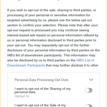
If you wish to opt-out of the sale, sharing to third parties, or
processing of your personal or sensitive information for
targeted advertising by us, please use the below opt-out
section to confirm your selection. Please note that after your
opt-out request is processed you may continue seeing
interest-based ads based on personal information utilized by
us or personal information disclosed to third parties prior to
your opt-out. You may separately opt-out of the further
disclosure of your personal information by third parties on the
IAB’s list of downstream participants. This information may
also be disclosed by us to third parties on the
IAB’s List of
Downstream Participants
that may further disclose it to other
third parties.
Please note that this website/app uses one or more Google
Personal Data Processing Opt Outs
services and may gather and store information including but
not limited to your visit or usage behaviour. You may click to
I want to opt-out of the Sharing of my
personal data.
grant or deny consent to Google and its third-party tags to
Opted In
use your data for below specified purposes in below Google
consent section.
I want to opt-out of the Sale of my