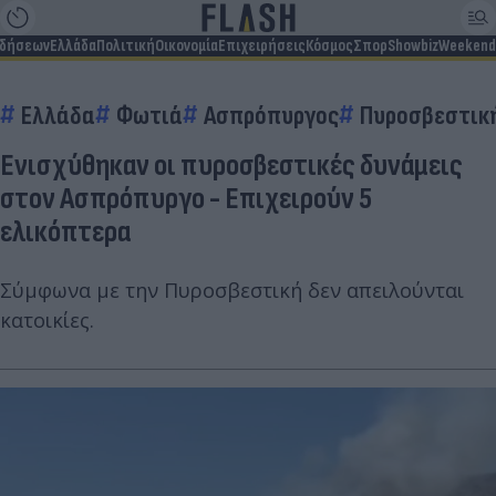
ιδήσεων
Ελλάδα
Πολιτική
Οικονομία
Επιχειρήσεις
Κόσμος
Σπορ
Showbiz
Weekend
Ελλάδα
Φωτιά
Ασπρόπυργος
Πυροσβεστικ
Ενισχύθηκαν οι πυροσβεστικές δυνάμεις
στον Ασπρόπυργο - Επιχειρούν 5
ελικόπτερα
Σύμφωνα με την Πυροσβεστική δεν απειλούνται
κατοικίες.