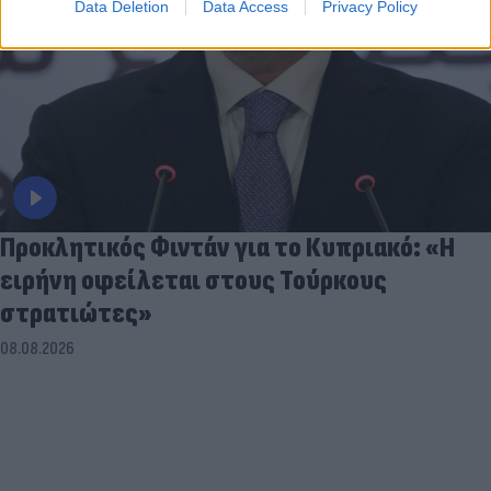
Data Deletion
Data Access
Privacy Policy
Προκλητικός Φιντάν για το Κυπριακό: «Η
ειρήνη οφείλεται στους Τούρκους
στρατιώτες»
08.08.2026