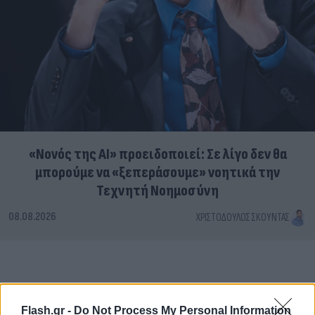
«Νονός της AI» προειδοποιεί: Σε λίγο δεν θα
μπορούμε να «ξεπεράσουμε» νοητικά την
Τεχνητή Νοημοσύνη
08.08.2026
ΧΡΙΣΤΌΔΟΥΛΟΣ ΣΚΟΎΝΤΑΣ
Flash.gr -
Do Not Process My Personal Information