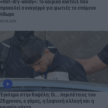
«Hot-dry-windy»: Το καιρικό κοκτέιλ που
προκαλεί συναγερμό για φωτιές το επόμενο
48ωρο
08.08.2026
Έγκλημα στην Κυψέλη: Οι... περιπέτειες του
26χρονου, ο γάμος, η ξαφνική αλλαγή και η
μοιραία νύχτα