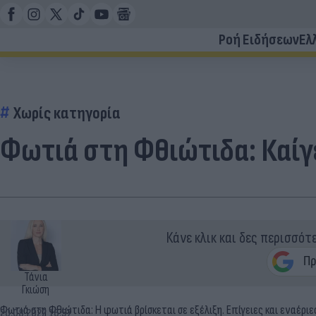
Ροή Ειδήσεων
Ελ
Χωρίς κατηγορία
Φωτιά στη Φθιώτιδα: Καίγ
Κάνε κλικ και δες περισσότ
Τάνια
Γκιώση
Φωτιά στη Φθιώτιδα: Η φωτιά βρίσκεται σε εξέλιξη. Επίγειες και εναέρι
20.08.2022 16:57