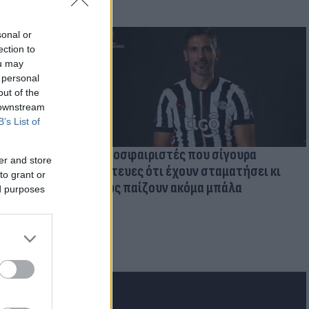
sonal or
ection to
ou may
 personal
out of the
 downstream
B’s List of
Ποδοσφαιριστές που σίγουρα
er and store
πίστευες ότι έχουν σταματήσει κι
to grant or
όμως παίζουν ακόμα μπάλα
ed purposes
ι την
εκόρ &
 χώρες