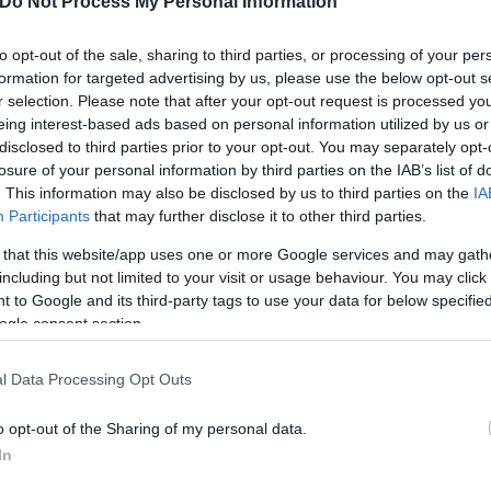
Do Not Process My Personal Information
to opt-out of the sale, sharing to third parties, or processing of your per
formation for targeted advertising by us, please use the below opt-out s
r selection. Please note that after your opt-out request is processed y
τίνια: 3,5 φορές
eing interest-based ads based on personal information utilized by us or
 ο κίνδυνος σοβαρής
disclosed to third parties prior to your opt-out. You may separately opt-
ς κάκωσης
losure of your personal information by third parties on the IAB’s list of
. This information may also be disclosed by us to third parties on the
IA
Participants
that may further disclose it to other third parties.
 that this website/app uses one or more Google services and may gath
including but not limited to your visit or usage behaviour. You may click 
 to Google and its third-party tags to use your data for below specifi
Νέο κύμα καύσωνα σαρώνε
ogle consent section.
Ευρώπη: Θερμοκρασίες - ρ
έκτακτα μέτρα σε πολλές
l Data Processing Opt Outs
o opt-out of the Sharing of my personal data.
In