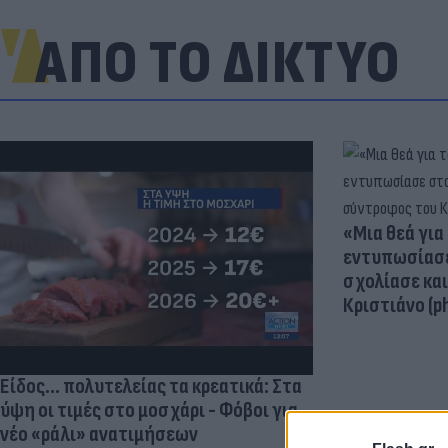
ΑΠΟ ΤΟ ΔΙΚΤΥΟ
«Μια θεά για 
εντυπωσίασε
σχολίασε κα
Κριστιάνο (p
Είδος... πολυτελείας τα κρεατικά: Στα
ύψη οι τιμές στο μοσχάρι - Φόβοι για
νέο «ράλι» ανατιμήσεων