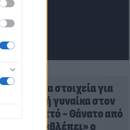
lash.gr
Τα πρώτα στοιχεία για
τη νεκρή γυναίκα στον
Λυκαβηττό - Θάνατο από
πτώση «βλέπει» ο