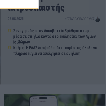
ιατροδικαστής
08.08.2026
ΚΏΣΤΑΣ ΠΑΠΑΔΌΠΟΥΛΟΣ
Συναγερμός στον Λυκαβηττό: Βρέθηκε πτώμα
μέσα σε σπηλιά κοντά στο εκκλησάκι των Αγίων
Ισιδώρων
Κρήτη: Η ΕΛΑΣ διαψεύδει ότι τουρίστας ήθελε να
πληρώσει για να ασελγήσει σε ανήλικη