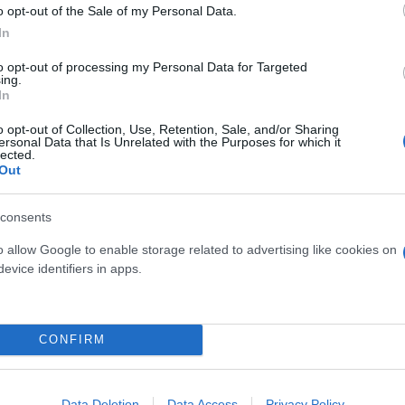
o opt-out of the Sale of my Personal Data.
 μην μένεις στο σκοτάδι... ακολούθησε το F
In
to opt-out of processing my Personal Data for Targeted
ing.
In
o opt-out of Collection, Use, Retention, Sale, and/or Sharing
ersonal Data that Is Unrelated with the Purposes for which it
lected.
Out
consents
o allow Google to enable storage related to advertising like cookies on
evice identifiers in apps.
CONFIRM
Data Deletion
Data Access
Privacy Policy