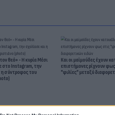
τον θεό» - Η κυρία Μέσι
Και οι μαϊμούδες έχουν κατ
 στο Instagram, την
επιστήμονες ρίχνουν φως
ι η σύντροφος του
"φιλίες" μεταξύ διαφορε
hoto)