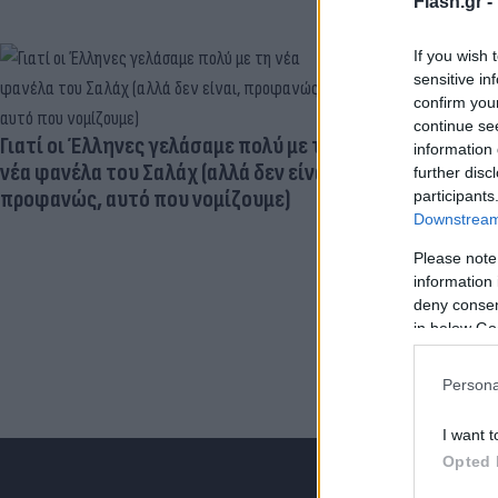
Flash.gr -
If you wish 
sensitive in
confirm you
Ηλεκτρικά πα
continue se
μεγαλύτερος
Γιατί οι Έλληνες γελάσαμε πολύ με τη
information 
εγκεφαλική
νέα φανέλα του Σαλάχ (αλλά δεν είναι,
further disc
προφανώς, αυτό που νομίζουμε)
participants
Downstream 
Please note
information 
deny consent
in below Go
Persona
I want t
Opted 