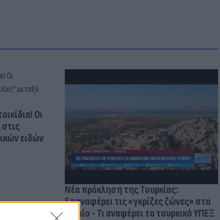
οικίδια! Οι
 στις
τικών ειδών
Νέα πρόκληση της Τουρκίας:
Επαναφέρει τις «γκρίζες ζώνες» στο
Αιγαίο - Τι αναφέρει το τουρκικό ΥΠΕΞ