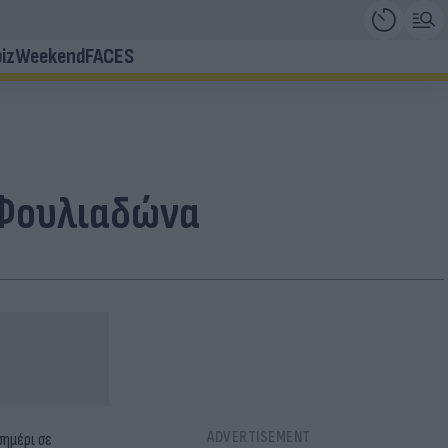
iz
Weekend
FACES
 Φουλιαδώνα
σημέρι σε