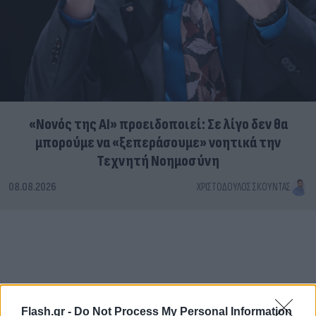
«Νονός της AI» προειδοποιεί: Σε λίγο δεν θα
μπορούμε να «ξεπεράσουμε» νοητικά την
Τεχνητή Νοημοσύνη
08.08.2026
ΧΡΙΣΤΌΔΟΥΛΟΣ ΣΚΟΎΝΤΑΣ
Flash.gr -
Do Not Process My Personal Information