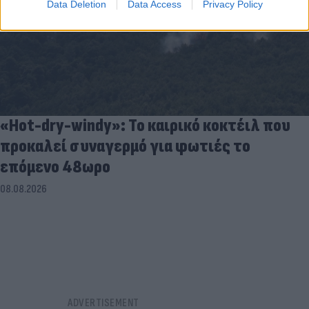
Data Deletion
Data Access
Privacy Policy
«Hot-dry-windy»: Το καιρικό κοκτέιλ που
προκαλεί συναγερμό για φωτιές το
επόμενο 48ωρο
08.08.2026