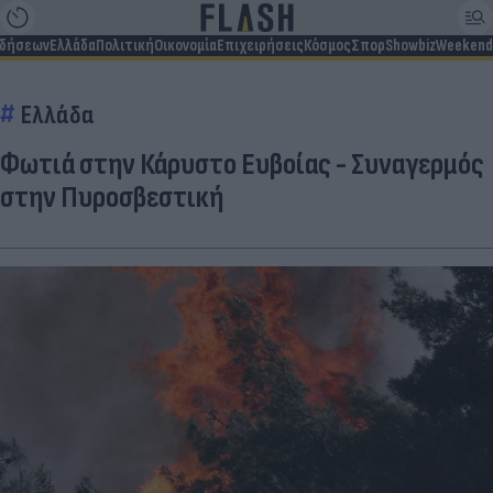
ιδήσεων
Ελλάδα
Πολιτική
Οικονομία
Επιχειρήσεις
Κόσμος
Σπορ
Showbiz
Weekend
Ελλάδα
Φωτιά στην Κάρυστο Ευβοίας - Συναγερμός
στην Πυροσβεστική