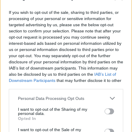
If you wish to opt-out of the sale, sharing to third parties, or
processing of your personal or sensitive information for
targeted advertising by us, please use the below opt-out
section to confirm your selection. Please note that after your
opt-out request is processed you may continue seeing
interest-based ads based on personal information utilized by
us or personal information disclosed to third parties prior to
your opt-out. You may separately opt-out of the further
disclosure of your personal information by third parties on the
IAB’s list of downstream participants. This information may
also be disclosed by us to third parties on the
IAB’s List of
Downstream Participants
that may further disclose it to other
third parties.
Please note that this website/app uses one or more Google
Personal Data Processing Opt Outs
services and may gather and store information including but
not limited to your visit or usage behaviour. You may click to
I want to opt-out of the Sharing of my
personal data.
grant or deny consent to Google and its third-party tags to
Opted In
use your data for below specified purposes in below Google
consent section.
I want to opt-out of the Sale of my