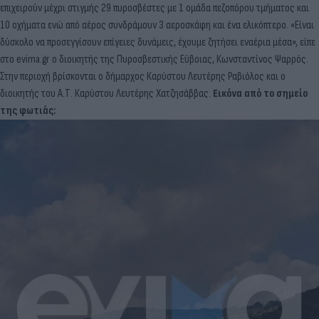
επιχειρούν μέχρι στιγμής 29 πυροσβέστες με 1 ομάδα πεζοπόρου τμήματος και
10 οχήματα ενώ από αέρος συνδράμουν 3 αεροσκάφη και ένα ελικόπτερο. «Είναι
δύσκολο να προσεγγίσουν επίγειες δυνάμεις, έχουμε ζητήσει εναέρια μέσα», είπε
στο evima.gr ο διοικητής της Πυροσβεστικής Εύβοιας, Κωνσταντίνος Ψαρρός.
Στην περιοχή βρίσκονται ο δήμαρχος Καρύστου Λευτέρης Ραβιόλος και ο
διοικητής του Α.Τ. Καρύστου Λευτέρης Χατζησάββας.
Εικόνα από το σημείο
της φωτιάς: