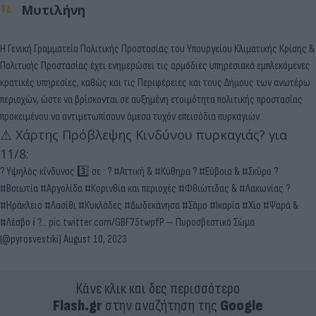
Μυτιλήνη
Η Γενική Γραμματεία Πολιτικής Προστασίας του Υπουργείου Κλιματικής Κρίσης &
Πολιτικής Προστασίας έχει ενημερώσει τις αρμόδιες υπηρεσιακά εμπλεκόμενες
κρατικές υπηρεσίες, καθώς και τις Περιφέρειες και τους Δήμους των ανωτέρω
περιοχών, ώστε να βρίσκονται σε αυξημένη ετοιμότητα πολιτικής προστασίας
προκειμένου να αντιμετωπίσουν άμεσα τυχόν επεισόδια πυρκαγιών.
⚠️ Χάρτης Πρόβλεψης Κινδύνου πυρκαγιάς? για
11/8:
? Υψηλός κίνδυνος 3️⃣ σε : ?
#Αττική
&
#Κύθηρα
?
#Εύβοια
&
#Σκύρο
?
#Βοιωτία
#Αργολίδα
#Κορινθία
και περιοχές
#Φθιώτιδας
&
#Λακωνίας
?
#Ηράκλειο
#Λασίθι
#Κυκλάδες
#Δωδεκάνησα
#Σάμο
#Ικαρία
#Χίο
#Ψαρά
&
#Λέσβο
ℹ️ ?…
pic.twitter.com/GBF75twpfP
— Πυροσβεστικό Σώμα
(@pyrosvestiki)
August 10, 2023
Κάνε κλικ και δες περισσότερο
Flash.gr
στην αναζήτηση της
Google