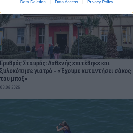
Data Deletion
Data Access
Privacy Policy
Ερυθρός Σταυρός: Ασθενής επιτέθηκε και
ξυλοκόπησε γιατρό - «Έχουμε καταντήσει σάκος
του μποξ»
08.08.2026