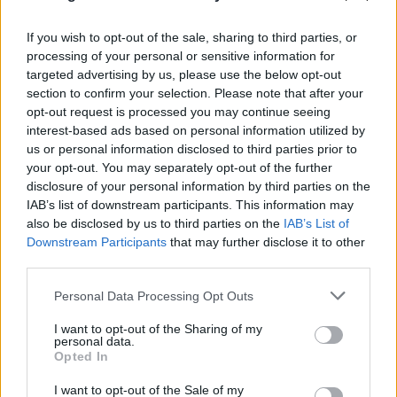
τίποτε, ό,τι βλέπεις το έφτιαξα με τα χέρια μου»
08.08.2026
If you wish to opt-out of the sale, sharing to third parties, or
processing of your personal or sensitive information for
targeted advertising by us, please use the below opt-out
section to confirm your selection. Please note that after your
opt-out request is processed you may continue seeing
interest-based ads based on personal information utilized by
us or personal information disclosed to third parties prior to
your opt-out. You may separately opt-out of the further
disclosure of your personal information by third parties on the
IAB’s list of downstream participants. This information may
also be disclosed by us to third parties on the
IAB’s List of
Downstream Participants
that may further disclose it to other
third parties.
Please note that this website/app uses one or more Google
Σένγκεν υπό πίεση: Τι αλλάζει στα ευρωπαϊκά
Personal Data Processing Opt Outs
services and may gather and store information including but
σύνορα η κόντρα Ισπανίας, Ιταλίας για το
not limited to your visit or usage behaviour. You may click to
I want to opt-out of the Sharing of my
μεταναστευτικό
personal data.
grant or deny consent to Google and its third-party tags to
Opted In
use your data for below specified purposes in below Google
08.08.2026
consent section.
I want to opt-out of the Sale of my