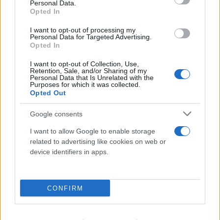
Personal Data.
Opted In
I want to opt-out of processing my
Personal Data for Targeted Advertising.
Opted In
I want to opt-out of Collection, Use,
Retention, Sale, and/or Sharing of my
Personal Data that Is Unrelated with the
Purposes for which it was collected.
Opted Out
Google consents
I want to allow Google to enable storage
Marfin: «Δεν υπάρχει ταυτοποίηση, ίδια εξέταση
related to advertising like cookies on web or
είχε γίνει και το 2022» λέει ο δικηγόρος της
device identifiers in apps.
46χρονης
08.08.2026
CONFIRM