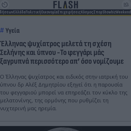
ιδήσεων
Ελλάδα
Πολιτική
Οικονομία
Επιχειρήσεις
Κόσμος
Σπορ
Showbiz
Weekend
Υγεία
Έλληνας ψυχίατρος μελετά τη σχέση
Σελήνης και ύπνου -Το φεγγάρι μάς
ξαγρυπνά περισσότερο απ’ όσο νομίζουμε
Ο Έλληνας ψυχίατρος και ειδικός στην ιατρική του
ύπνου δρ Αλέξ Δημητρίου εξηγεί ότι η παρουσία
του φεγγαριού μπορεί να επηρεάζει τον κύκλο της
μελατονίνης, της ορμόνης που ρυθμίζει τη
νυχτερινή μας ηρεμία.