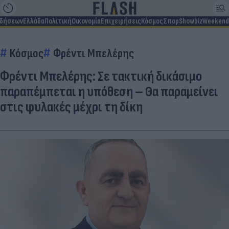
ιδήσεων
Ελλάδα
Πολιτική
Οικονομία
Επιχειρήσεις
Κόσμος
Σπορ
Showbiz
Weekend
Κόσμος
Φρέντι Μπελέρης
Φρέντι Μπελέρης: Σε τακτική δικάσιμο
παραπέμπεται η υπόθεση – Θα παραμείνει
στις φυλακές μέχρι τη δίκη