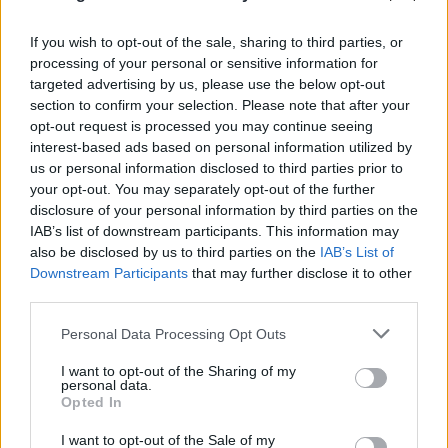
If you wish to opt-out of the sale, sharing to third parties, or
processing of your personal or sensitive information for
targeted advertising by us, please use the below opt-out
section to confirm your selection. Please note that after your
opt-out request is processed you may continue seeing
interest-based ads based on personal information utilized by
us or personal information disclosed to third parties prior to
your opt-out. You may separately opt-out of the further
disclosure of your personal information by third parties on the
Μήλος: «Πάρκαρε» ελικόπτερο στο
IAB’s list of downstream participants. This information may
Σαρακήνικο και πήγε για μπάνιο με την
also be disclosed by us to third parties on the
IAB’s List of
Downstream Participants
that may further disclose it to other
παρέα του
third parties.
09.08.2026
Please note that this website/app uses one or more Google
Personal Data Processing Opt Outs
services and may gather and store information including but
not limited to your visit or usage behaviour. You may click to
I want to opt-out of the Sharing of my
personal data.
grant or deny consent to Google and its third-party tags to
Opted In
use your data for below specified purposes in below Google
consent section.
I want to opt-out of the Sale of my