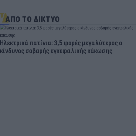
ΑΠΟ ΤΟ ΔΙΚΤΥΟ
Παντρεύεται ο Ρονάλντο; Έγινε χαμός,
εμφανίστηκε άλλη νύφη και ο CR7… έπεσε κάτω
από τα γέλια (photo)