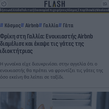
ιδήσεων
Ελλάδα
Πολιτική
Οικονομία
Επιχειρήσεις
Κόσμος
Σπορ
Showbiz
Weekend
Κόσμος
Airbnb
Γαλλία
Γάτα
Φρίκη στη Γαλλία: Ενοικιαστής Airbnb
διαμέλισε και έκαψε τις γάτες της
ιδιοκτήτριας
Η γυναίκα είχε διευκρινίσει στην αγγελία ότι ο
ενοικιαστής θα πρέπει να φροντίζει τις γάτες της
όσο εκείνη θα λείπει σε ταξίδι.