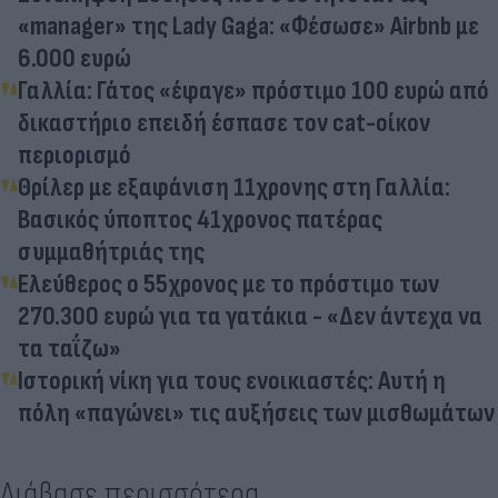
«manager» της Lady Gaga: «Φέσωσε» Airbnb με
6.000 ευρώ
Γαλλία: Γάτος «έφαγε» πρόστιμο 100 ευρώ από
δικαστήριο επειδή έσπασε τον cat-οίκον
περιορισμό
Θρίλερ με εξαφάνιση 11χρονης στη Γαλλία:
Βασικός ύποπτος 41χρονος πατέρας
συμμαθήτριάς της
Ελεύθερος ο 55χρονος με το πρόστιμο των
270.300 ευρώ για τα γατάκια - «Δεν άντεχα να
τα ταΐζω»
Ιστορική νίκη για τους ενοικιαστές: Αυτή η
πόλη «παγώνει» τις αυξήσεις των μισθωμάτων
Διάβασε περισσότερα