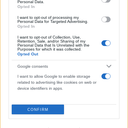
Personal Data.
Opted In
I want to opt-out of processing my
Personal Data for Targeted Advertising.
Opted In
I want to opt-out of Collection, Use,
Retention, Sale, and/or Sharing of my
Personal Data that Is Unrelated with the
Purposes for which it was collected.
Opted Out
Google consents
Μυστράς: 11 μήνες με αναστολή στον
I want to allow Google to enable storage
55χρονο που είχε κρύψει τον πατέρα του
related to advertising like cookies on web or
device identifiers in apps.
στον καταψύκτη
07.08.2026
CONFIRM