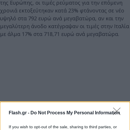
της Ευρώπης, οι τιμές ρεύματος για την επόμενη
χρονιά εκτοξεύτηκαν κατά 23% φτάνοντας σε νέο
υψηλό στα 792 ευρώ ανά μεγαβατώρα, αν και την
μεγαλύτερη άνοδο κατέγραψαν οι τιμές στην Ιταλία
με άλμα 17% στα 718,71 ευρώ ανά μεγαβατώρα.
Flash.gr -
Do Not Process My Personal Information
If you wish to opt-out of the sale, sharing to third parties, or