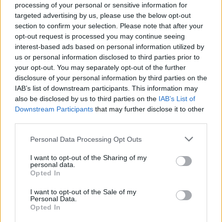
processing of your personal or sensitive information for
targeted advertising by us, please use the below opt-out
section to confirm your selection. Please note that after your
opt-out request is processed you may continue seeing
interest-based ads based on personal information utilized by
us or personal information disclosed to third parties prior to
your opt-out. You may separately opt-out of the further
disclosure of your personal information by third parties on the
IAB’s list of downstream participants. This information may
also be disclosed by us to third parties on the
IAB’s List of
Downstream Participants
that may further disclose it to other
third parties.
Please note that this website/app uses one or more Google
Personal Data Processing Opt Outs
services and may gather and store information including but
not limited to your visit or usage behaviour. You may click to
I want to opt-out of the Sharing of my
personal data.
grant or deny consent to Google and its third-party tags to
Opted In
Προς νέα μέτρα
use your data for below specified purposes in below Google
consent section.
I want to opt-out of the Sale of my
Personal Data.
Opted In
Το βάρος για τις επιχειρήσεις και τα νοικοκυριά