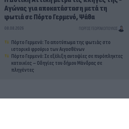
Αγώνας για αποκατάσταση μετά τη
φωτιά σε Πόρτο Γερμενό, Ψάθα
08.08.2026
ΓΙΏΡΓΟΣ ΓΕΩΡΓΑΚΌΠΟΥΛΟΣ
Πόρτο Γερμενό: Το αποτύπωμα της φωτιάς στο
ιστορικό φρούριο των Αιγοσθένων
Πόρτο Γερμενό: Σε εξέλιξη αυτοψίες σε πυρόπληκτες
κατοικίες – Οδηγίες του δήμου Μάνδρας σε
πληγέντες