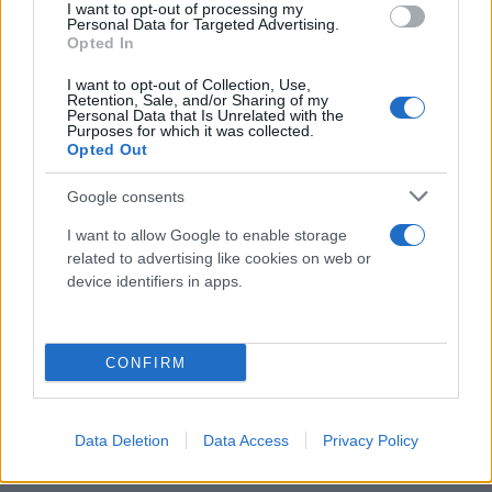
είναι τεράστιο, με τις κυβερνήσεις να δέχονται
I want to opt-out of processing my
Personal Data for Targeted Advertising.
αυξημένες πιέσεις για νέα μέτρα στήριξης.
Opted In
Ενδεικτικά στη Γερμανία βρίσκεται προ των πυλών
I want to opt-out of Collection, Use,
και τρίτο πακέτο στήριξης, πέρα από τα 30 δισ.
Retention, Sale, and/or Sharing of my
Personal Data that Is Unrelated with the
ευρώ που έχουν μοιραστεί από τα δύο πρώτα
Purposes for which it was collected.
πακέτα.
Opted Out
Google consents
Υπολογίζεται πως συνολικά οι ευρωπαϊκές
I want to allow Google to enable storage
κυβερνήσεις έχουν ήδη διαθέσει το ποσό των 280
related to advertising like cookies on web or
δισ. ευρώ σε μέτρα στήριξης προκειμένου να
device identifiers in apps.
βοηθήσουν νοικοκυριά και επιχειρήσεις να
ανταπεξέλθουν στην εκτόξευση του κόστους ζωής.
Όμως, το ποσό αποδεικνύεται μικρό μπροστά στο
CONFIRM
ντόμινο των ανατιμήσεων.
Data Deletion
Data Access
Privacy Policy
Διόγκωση του πληθωρισμού