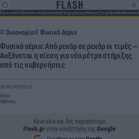
ιδήσεων
Ελλάδα
Πολιτική
Οικονομία
Επιχειρήσεις
Κόσμος
Σπορ
Showbiz
Weekend
Οικονομία
Φυσικό Αέριο
Φυσικό αέριο: Από ρεκόρ σε ρεκόρ οι τιμές –
Αυξάνεται η πίεση για νέα μέτρα στήριξης
από τις κυβερνήσεις
26.08.2022 00:12
Ηλίας
Λιβάνιος
Κάνε κλικ και δες περισσότερο
Flash.gr
στην αναζήτηση της
Google