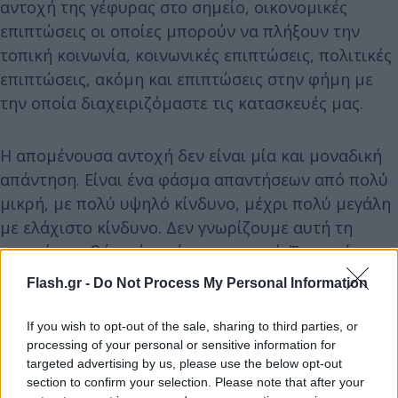
αντοχή της γέφυρας στο σημείο, οικονομικές
επιπτώσεις οι οποίες μπορούν να πλήξουν την
τοπική κοινωνία, κοινωνικές επιπτώσεις, πολιτικές
επιπτώσεις, ακόμη και επιπτώσεις στην φήμη με
την οποία διαχειριζόμαστε τις κατασκευές μας.
Η απομένουσα αντοχή δεν είναι μία και μοναδική
απάντηση. Είναι ένα φάσμα απαντήσεων από πολύ
μικρή, με πολύ υψηλό κίνδυνο, μέχρι πολύ μεγάλη
με ελάχιστο κίνδυνο. Δεν γνωρίζουμε αυτή τη
στιγμή ακριβώς πόσο είναι η αντοχή. Έχει μείνει
πολύ μικρότερο ποσοστό αντοχής από αυτό που
Flash.gr -
Do Not Process My Personal Information
θα θέλαμε» ανέφερε.
If you wish to opt-out of the sale, sharing to third parties, or
processing of your personal or sensitive information for
targeted advertising by us, please use the below opt-out
section to confirm your selection. Please note that after your