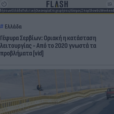
ιδήσεων
Ελλάδα
Πολιτική
Οικονομία
Επιχειρήσεις
Κόσμος
Σπορ
Showbiz
Weekend
Ελλάδα
Γέφυρα Σερβίων: Οριακή η κατάσταση
λειτουργίας - Από το 2020 γνωστά τα
προβλήματα [vid]