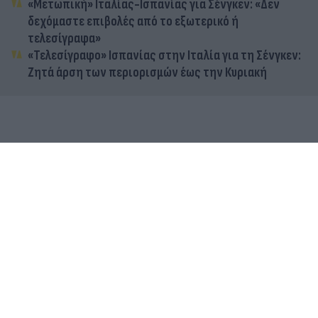
«Μετωπική» Ιταλίας-Ισπανίας για Σένγκεν: «Δεν
δεχόμαστε επιβολές από το εξωτερικό ή
τελεσίγραφα»
«Τελεσίγραφο» Ισπανίας στην Ιταλία για τη Σένγκεν:
Ζητά άρση των περιορισμών έως την Κυριακή