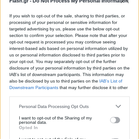
Flash.gr -
Do Not Process My Personal Information
If you wish to opt-out of the sale, sharing to third parties, or
processing of your personal or sensitive information for
targeted advertising by us, please use the below opt-out
section to confirm your selection. Please note that after your
opt-out request is processed you may continue seeing
interest-based ads based on personal information utilized by
us or personal information disclosed to third parties prior to
your opt-out. You may separately opt-out of the further
disclosure of your personal information by third parties on the
IAB’s list of downstream participants. This information may
«Η δική μας θέση είναι σαφής: Δεν μπορούμε
also be disclosed by us to third parties on the
IAB’s List of
προφανώς ως τρίτη χώρα να εμποδίσουμε την
Downstream Participants
that may further disclose it to other
third parties.
αναβάθμιση, δεν μπορούμε να εμποδίσουμε την
προμήθεια, εκείνο όμως το οποίο μπορούμε να
Please note that this website/app uses one or more Google
Personal Data Processing Opt Outs
services and may gather and store information including but
απαιτήσουμε είναι να υπάρχει μία χρήση, οποία
not limited to your visit or usage behaviour. You may click to
I want to opt-out of the Sharing of my
δεν θα είναι επιβλαβής για τα εθνικά συμφέροντα
personal data.
grant or deny consent to Google and its third-party tags to
Opted In
συμμαχικής χώρας», επεσήμανε. Όπως υποστήριξε,
use your data for below specified purposes in below Google
υπάρχουν τρόποι να το πετύχουμε αυτό. «Θα μου
consent section.