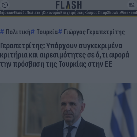
ιδήσεων
Ελλάδα
Πολιτική
Οικονομία
Επιχειρήσεις
Κόσμος
Σπορ
Showbiz
Weekend
Πολιτική
Τουρκία
Γιώργος Γεραπετρίτης
Γεραπετρίτης: Υπάρχουν συγκεκριμένα
κριτήρια και αιρεσιμότητες σε ό,τι αφορά
την πρόσβαση της Τουρκίας στην ΕΕ