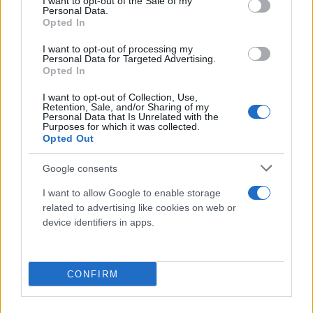
I want to opt-out of the Sale of my
Personal Data.
επιτρέψετε να πω ότι και χάρη στην ισχυρή
Opted In
ελληνική διπλωματία έχουμε τη μεγάλη χαρά και
I want to opt-out of processing my
τιμή να έχουμε σημαντικά ερείσματα και εντός του
Personal Data for Targeted Advertising.
Opted In
αμερικανικού Κογκρέσου. Έχουμε, λοιπόν, την
προσδοκία ότι θα υπάρξει μία σαφής αποτύπωση,
I want to opt-out of Collection, Use,
Retention, Sale, and/or Sharing of my
ότι οποιοδήποτε οπλικό σύστημα χορηγείται από
Personal Data that Is Unrelated with the
Purposes for which it was collected.
τις ΗΠΑ σε συμμαχική χώρα ρητά, και υπό τη
Opted Out
σαφέστατη αιρεσιμότητα η οποία θα τεθεί, δεν θα
χρησιμοποιηθεί σε βάρος εθνικών μας
Google consents
συμφερόντων», υπογράμμισε.
I want to allow Google to enable storage
related to advertising like cookies on web or
device identifiers in apps.
Επανερχόμενος στις δηλώσεις του κ. Μητσοτάκη, ο
κ. Γεραπετρίτης επανέλαβε ότι δεν υπάρχει ζήτημα
κανενός περιορισμού σε ό,τι αφορά την κυριαρχία.
CONFIRM
[..] Η συζήτηση που διημείφθη στο πλαίσιο
συνέντευξης στον τηλεοπτικό σταθμό ήταν μία