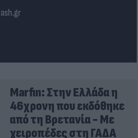
lash.gr
Marfin: Στην Ελλάδα η
46χρονη που εκδόθηκε
από τη Βρετανία - Με
χειροπέδες στη ΓΑΔΑ