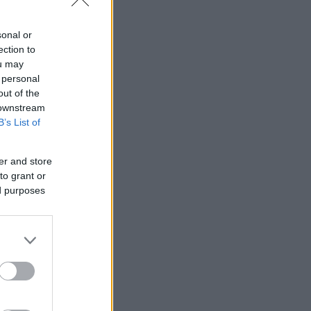
ρτε τα μαζί
sonal or
ection to
ou may
 personal
out of the
 downstream
B’s List of
er and store
to grant or
ed purposes