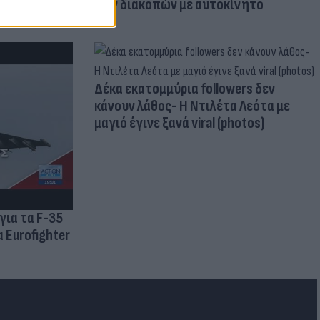
των διακοπών με αυτοκίνητο
Δέκα εκατομμύρια followers δεν
κάνουν λάθος- Η Ντιλέτα Λεότα με
μαγιό έγινε ξανά viral (photos)
για τα F-35
 Eurofighter