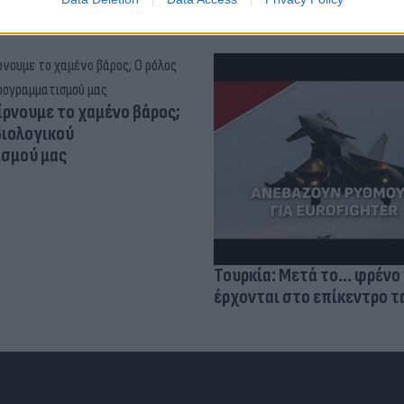
ίρνουμε το χαμένο βάρος;
βιολογικού
σμού μας
Τουρκία: Μετά το... φρένο 
έρχονται στο επίκεντρο τα