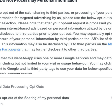
Do Not Process My Personal Information
α σπίτια σας μην αφήσετε τα ζώα σας δεμένα. Ή πά
to opt-out of the sale, sharing to third parties, or processing of your per
formation for targeted advertising by us, please use the below opt-out s
r selection. Please note that after your opt-out request is processed y
ερο
Flash.gr
στην αναζήτηση της
Google
eing interest-based ads based on personal information utilized by us or
disclosed to third parties prior to your opt-out. You may separately opt-
losure of your personal information by third parties on the IAB’s list of
. This information may also be disclosed by us to third parties on the
IA
Participants
that may further disclose it to other third parties.
 that this website/app uses one or more Google services and may gath
including but not limited to your visit or usage behaviour. You may click 
 to Google and its third-party tags to use your data for below specifi
ogle consent section.
l Data Processing Opt Outs
o opt-out of the Sharing of my personal data.
In