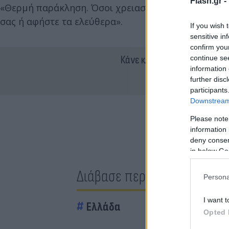
Flash.gr -
«Θερμή παράκληση. Όσοι χρειαστεί να φύγετε από τ
σας ή αφήστε τα ελεύθερα».
If you wish 
sensitive in
confirm you
Κάνε κλικ και δες περισσότ
continue se
information 
further disc
participants
Downstream 
Please note
information 
deny consent
in below Go
Διάβασε περισσότερα
Persona
I want t
Ελλάδα
Opted 