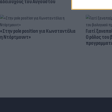
αδειούχους του Αυγούστου
«Στην pole position για Κωνσταντέλια
Γιατί ξαναπα
η Ντόρτμουντ»
Ο ρόλος του 
προγραμματι