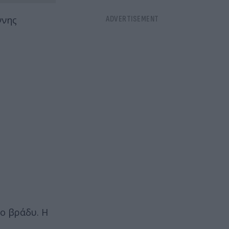
ννης
το βράδυ. Η