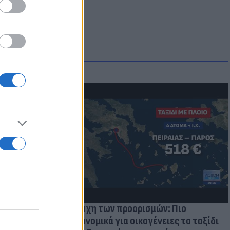
μμονή με το
 πρόβλημα
Η μάχη των προορισμών: Πιο
οικονομικά για οικογένειες το ταξίδι