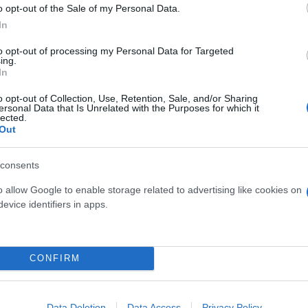
o opt-out of the Sale of my Personal Data.
In
to opt-out of processing my Personal Data for Targeted
ing.
In
o opt-out of Collection, Use, Retention, Sale, and/or Sharing
ersonal Data that Is Unrelated with the Purposes for which it
lected.
Out
Skin dysmorphia: Όταν η ε
consents
«τέλειο» δέρμα αποτελεί
ός στην παρουσίαση του
ψυχικής υγείας
άδες κόσμου στο γήπεδο
o allow Google to enable storage related to advertising like cookies on
σπόρ (video)
evice identifiers in apps.
CONFIRM
Data Deletion
Data Access
Privacy Policy