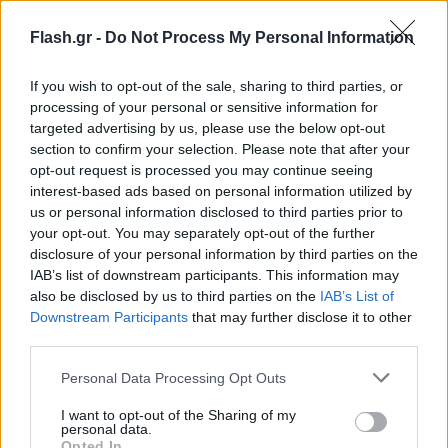
στο επίκεντρο την ανάγκη κατανόησης των νέων
Flash.gr -
Do Not Process My Personal Information
ψυχικών ισορροπιών.
If you wish to opt-out of the sale, sharing to third parties, or
«Η ψυχοθεραπεία είναι αυτογνωσία και
processing of your personal or sensitive information for
targeted advertising by us, please use the below opt-out
ανάληψη της ευθύνης της ζωής μας»
section to confirm your selection. Please note that after your
opt-out request is processed you may continue seeing
interest-based ads based on personal information utilized by
Τονίζει ότι η ψυχοθεραπεία αποτελεί μια βαθιά
us or personal information disclosed to third parties prior to
διαδικασία προσωπικής ευθύνης και κατανόησης
your opt-out. You may separately opt-out of the further
του εαυτού, πέρα από την απλή αντιμετώπιση
disclosure of your personal information by third parties on the
δυσκολιών. Η αλλαγή, όπως υπογραμμίζει, ξεκινά
IAB’s list of downstream participants. This information may
also be disclosed by us to third parties on the
IAB’s List of
από την ίδια τη στάση ζωής.
Downstream Participants
that may further disclose it to other
third parties.
Please note that this website/app uses one or more Google
Personal Data Processing Opt Outs
services and may gather and store information including but
not limited to your visit or usage behaviour. You may click to
I want to opt-out of the Sharing of my
personal data.
grant or deny consent to Google and its third-party tags to
Opted In