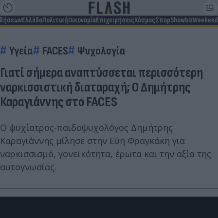
ιδήσεων
Ελλάδα
Πολιτική
Οικονομία
Επιχειρήσεις
Κόσμος
Σπορ
Showbiz
Weekend
Υγεία
FACES
Ψυχολογία
Γιατί σήμερα αναπτύσσεται περισσότερη
ναρκισσιστική διαταραχή; Ο Δημήτρης
Καραγιάννης στο FACES
Ο ψυχίατρος-παιδοψυχολόγος Δημήτρης
Καραγιάννης μίλησε στην Εύη Φραγκάκη για
ναρκισσισμό, γονεϊκότητα, έρωτα και την αξία της
αυτογνωσίας.