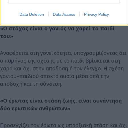
Data Deletion
Data Access
Privacy Policy
«Ο στόχος είναι ο γονιός να χαρεί το παιδί
του»
Αναφέρεται στη γονεϊκότητα, υπογραμμίζοντας ότι
ο πυρήνας της σχέσης με το παιδί βρίσκεται στη
χαρά και όχι στην απόδοση ή τον έλεγχο. Η σχέση
γονιού–παιδιού αποκτά ουσία μέσα από την
αποδοχή και τη σύνδεση.
«Ο έρωτας είναι στάση ζωής, είναι συνάντηση
δύο ερωτικών ανθρώπων»
Προσεγγίζει τον έρωτα ως υπαρξιακή στάση και όχι